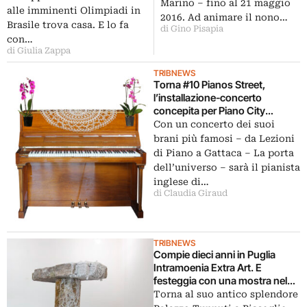
Marino – fino al 21 maggio
nella sede di rappresentanza
alle imminenti Olimpiadi in
2016. Ad animare il nono…
del Coni
Brasile trova casa. E lo fa
di Gino Pisapia
con…
di Giulia Zappa
TRIBNEWS
Torna #10 Pianos Street,
l’installazione-concerto
concepita per Piano City
Milano: da Ettore Favini a Luca
Con un concerto dei suoi
Vitone, cinque artisti
brani più famosi – da Lezioni
interpretano i dieci pianoforti
di Piano a Gattaca – La porta
dell’universo – sarà il pianista
inglese di…
di Claudia Giraud
TRIBNEWS
Compie dieci anni in Puglia
Intramoenia Extra Art. E
festeggia con una mostra nel
restaurato Palazzo Tupputi a
Torna al suo antico splendore
Bisceglie: da Alvin Curran a