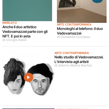
MERCATO
ARTE CONTEMPORANEA
Anche il duo artistico
Monologhi al telefono: il duo
Vedovamazzei parte con gli
Vedovamazzei
NFT. E poi in asta
di Donatella Giordano
di Giorgia Basili
ARTE CONTEMPORANEA
Nello studio di Vedovamazzei.
L’intervista agli artisti
di Alberto Mattia Martini