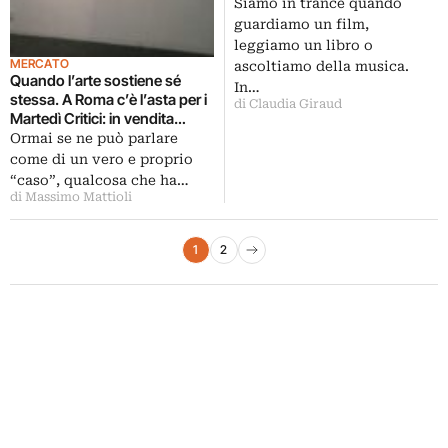
Cinquanta creativi italiani, da
Siamo in trance quando
Masbedo a Vedovamazzei,
guardiamo un film,
ipnotizzati in nome dell’arte
leggiamo un libro o
MERCATO
ascoltiamo della musica.
Quando l’arte sostiene sé
In…
stessa. A Roma c’è l’asta per i
di Claudia Giraud
Martedì Critici: in vendita
opere donate dagli artisti
Ormai se ne può parlare
protagonisti degli incontri
come di un vero e proprio
“caso”, qualcosa che ha…
di Massimo Mattioli
Paginazione degli articoli
1
2
Pagina successiva