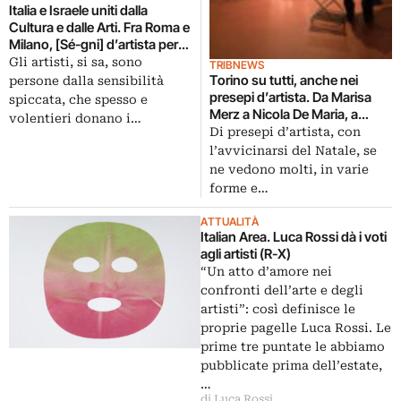
Italia e Israele uniti dalla
Cultura e dalle Arti. Fra Roma e
Milano, [Sé-gni] d’artista per
una mostra seguita da un’asta
Gli artisti, si sa, sono
TRIBNEWS
Torino su tutti, anche nei
persone dalla sensibilità
presepi d’artista. Da Marisa
spiccata, che spesso e
Merz a Nicola De Maria, a
volentieri donano i…
Maura Banfo, natività
Di presepi d’artista, con
contemporanee esposte
l’avvicinarsi del Natale, se
assieme a capolavori antichi:
ne vedono molti, in varie
ecco le immagini dalla preview
forme e…
ATTUALITÀ
Italian Area. Luca Rossi dà i voti
agli artisti (R-X)
“Un atto d’amore nei
confronti dell’arte e degli
artisti”: così definisce le
proprie pagelle Luca Rossi. Le
prime tre puntate le abbiamo
pubblicate prima dell’estate,
…
di Luca Rossi