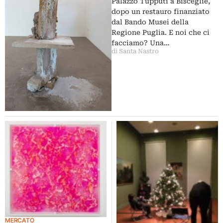
Palazzo Tupputi a Bisceglie,
Jimmie Durham, a
dopo un restauro finanziato
Vedovamazzei
dal Bando Musei della
Regione Puglia. E noi che ci
facciamo? Una…
di Santa Nastro
MERCATO