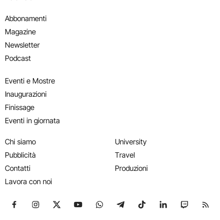
Abbonamenti
Magazine
Newsletter
Podcast
Eventi e Mostre
Inaugurazioni
Finissage
Eventi in giornata
Chi siamo
University
Pubblicità
Travel
Contatti
Produzioni
Lavora con noi
Seguici su Facebook
Seguici su Instagram
Seguici su X
Seguici su YouTube
Seguici su WhatsApp
Seguici su Telegram
Seguici su TikTok
Seguici su Link
Seguici su
Segui