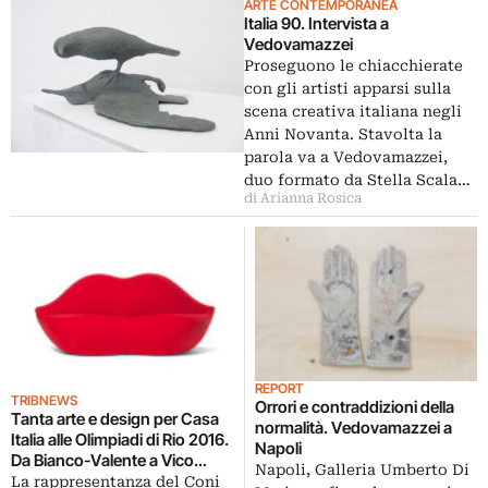
ARTE CONTEMPORANEA
Italia 90. Intervista a
Vedovamazzei
Proseguono le chiacchierate
con gli artisti apparsi sulla
scena creativa italiana negli
Anni Novanta. Stavolta la
parola va a Vedovamazzei,
duo formato da Stella Scala…
di Arianna Rosica
REPORT
TRIBNEWS
Orrori e contraddizioni della
Tanta arte e design per Casa
normalità. Vedovamazzei a
Italia alle Olimpiadi di Rio 2016.
Napoli
Da Bianco-Valente a Vico
Napoli, Galleria Umberto Di
Magistretti, ecco chi ci sarà
La rappresentanza del Coni