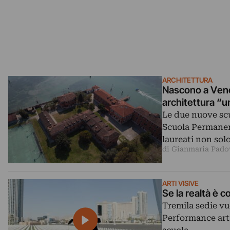
ARCHITETTURA
Nascono a Vene
architettura “
Le due nuove scu
Scuola Permanen
laureati non sol
di Gianmaria Pado
ARTI VISIVE
Se la realtà è c
Tremila sedie vu
Performance artis