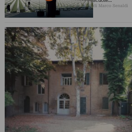
scuole…
di Marco Senaldi