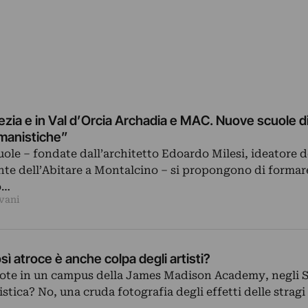
zia e in Val d’Orcia Archadia e MAC. Nuove scuole d
umanistiche”
ole – fondate dall’architetto Edoardo Milesi, ideatore d
te dell’Abitare a Montalcino – si propongono di formar
o…
vani
osì atroce è anche colpa degli artisti?
ote in un campus della James Madison Academy, negli St
tica? No, una cruda fotografia degli effetti delle stragi