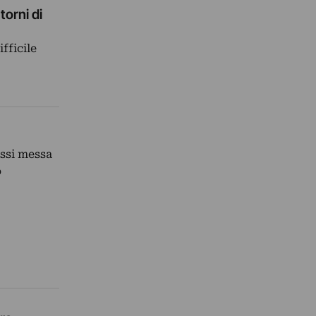
torni di
fficile
assi messa
o