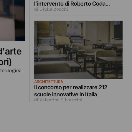
l’intervento di Roberto Coda
di Giulia Ronchi
Zabetta
d’arte
ori)
cheologica
ARCHITETTURA
Il concorso per realizzare 212
scuole innovative in Italia
di Valentina Silvestrini