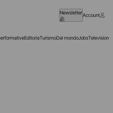
Newsletter
Account
performative
Editoria
Turismo
Dal mondo
Jobs
Television