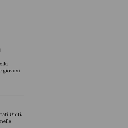
i
ella
e giovani
ati Uniti.
 nelle