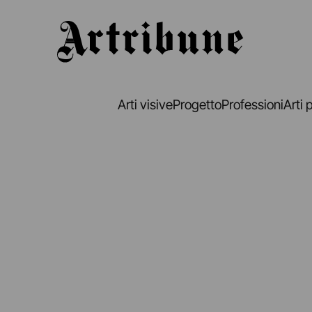
Artribune
Arti visive
Progetto
Professioni
Arti 