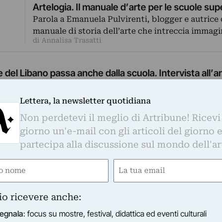
Artelogia. Il manuale d’arte per le scuole supe
Parola a Emanuela Pulvirenti, blogger e autrice 
manuale di storia dell’arte che intreccia immag
di Annalisa Trasatti
 del Libano passa anche dalla scuola. Intervista all’a
una violenta esplosione ha devastato l’area del porto di 
Lettera, la newsletter quotidiana
ella città. Numerosi gli edifici scolastici coinvolti. Gli…
Non perdetevi il meglio di Artribune! Ricevi
li
giorno un'e-mail con gli articoli del giorno 
partecipa alla discussione sul mondo dell'ar
e
Email
ired)
(Required)
grande Steve McCurry entrano nelle scuole italiane p
io ricevere anche:
ico
harat Arts Foundation il progetto L’arte a scuola – The F
egnala
: focus su mostre, festival, didattica ed eventi culturali