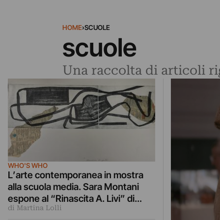
HOME
›
SCUOLE
scuole
Una raccolta di articoli r
WHO'S WHO
L’arte contemporanea in mostra
alla scuola media. Sara Montani
espone al “Rinascita A. Livi” di
di Martina Lolli
Milano