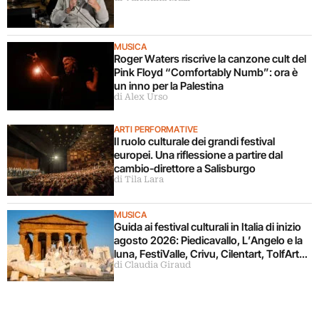
MUSICA
Roger Waters riscrive la canzone cult del
Pink Floyd “Comfortably Numb”: ora è
un inno per la Palestina
di Alex Urso
ARTI PERFORMATIVE
Il ruolo culturale dei grandi festival
europei. Una riflessione a partire dal
cambio-direttore a Salisburgo
di Tila Lara
MUSICA
Guida ai festival culturali in Italia di inizio
agosto 2026: Piedicavallo, L’Angelo e la
luna, FestiValle, Crivu, Cilentart, TolfArte,
di Claudia Giraud
Pietrasanta è Ceramica