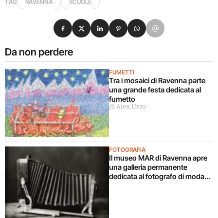
TAG
RAVENNA
SCUOLE
Condividi su Facebook
Condividi su X
Condividi su LinkedIn
Condividi su Pinterest
Condividi su WhatsApp
Condividi su Email
Da non perdere
FUMETTI
Tra i mosaici di Ravenna parte
una grande festa dedicata al
fumetto
di Alex Urso
FOTOGRAFIA
Il museo MAR di Ravenna apre
una galleria permanente
dedicata al fotografo di moda
Paolo Roversi