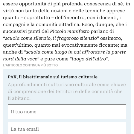
essere opportunità di più profonda conoscenza di sé, in
virtù non tanto delle nozioni e delle tecniche apprese
quanto – soprattutto – dell’incontro, con i docenti, i
compagni e la comunità cittadina. Ecco, dunque, che i
successivi punti del
Piccolo manifesto
parlano di
“scuola come silenzio, il fragoroso silenzio”
ossimoro,
quest’ultimo, quanto mai evocativamente ficcante; ma
anche di
“scuola come luogo in cui affrontare la parete
nord della voce”
e pure come
“luogo dell’altro”.
L'ARTICOLO CONTINUA PIÙ SOTTO
PAX, il bisettimanale sul turismo culturale
Approfondimenti sul turismo culturale come chiave
di comprensione dei territori e delle comunità che
li abitano.
Nome
(Obbligatorio)
Nome
Email
(Obbligatorio)