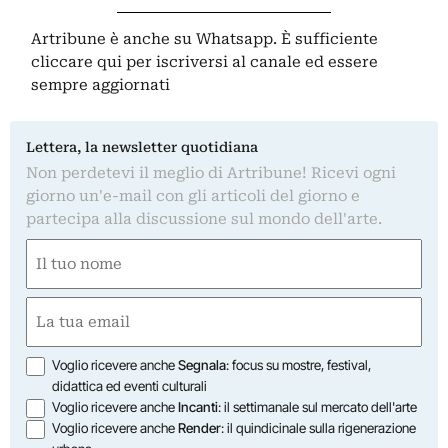
Artribune è anche su Whatsapp. È sufficiente
cliccare qui
per iscriversi al canale ed essere
sempre aggiornati
Lettera, la newsletter quotidiana
Non perdetevi il meglio di Artribune! Ricevi ogni
giorno un'e-mail con gli articoli del giorno e
partecipa alla discussione sul mondo dell'arte.
Nome
(Obbligatorio)
Nome
Email
(Obbligatorio)
Opzioni
Voglio ricevere anche
Segnala
: focus su mostre, festival,
didattica ed eventi culturali
Voglio ricevere anche
Incanti
: il settimanale sul mercato dell'arte
Voglio ricevere anche
Render
: il quindicinale sulla rigenerazione