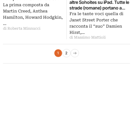
altre Sohoites su iPad. Tutte le
disegnano Martin Creed,
La prima composta da
strade (romane) portano a
Tracey Emin, Gary Hume
Martin Creed, Anthea
Salonicco. Metropolis? Un
Fra le tante voci quella di
Hamilton, Howard Hodgkin,
capolavoro, anzi due
Janet Street Porter che
…
racconta il “suo” Damien
di Roberta Minnucci
Hirst,…
di Massimo Mattioli
Paginazione degli articoli
1
2
Pagina successiva