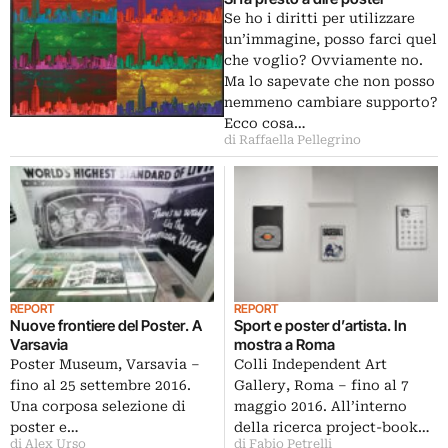
Se ho i diritti per utilizzare
un’immagine, posso farci quel
che voglio? Ovviamente no.
Ma lo sapevate che non posso
nemmeno cambiare supporto?
Ecco cosa…
di Raffaella Pellegrino
REPORT
REPORT
Nuove frontiere del Poster. A
Sport e poster d’artista. In
Varsavia
mostra a Roma
Poster Museum, Varsavia –
Colli Independent Art
fino al 25 settembre 2016.
Gallery, Roma – fino al 7
Una corposa selezione di
maggio 2016. All’interno
poster e…
della ricerca project-book…
di Alex Urso
di Fabio Petrelli