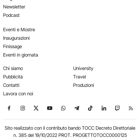
Newsletter
Podcast
Eventi e Mostre
Inaugurazioni
Finissage
Eventi in giornata
Chi siamo
University
Pubblicità
Travel
Contatti
Produzioni
Lavora con noi
Seguici su Facebook
Seguici su Instagram
Seguici su X
Seguici su YouTube
Seguici su WhatsApp
Seguici su Telegram
Seguici su TikTok
Seguici su Link
Seguici su
Segui
Sito realizzato con il contributo bando TOCC Decreto Direttoriale
n. 385 del 19/10/2022 PROT. PROGETTOTOCC0000125