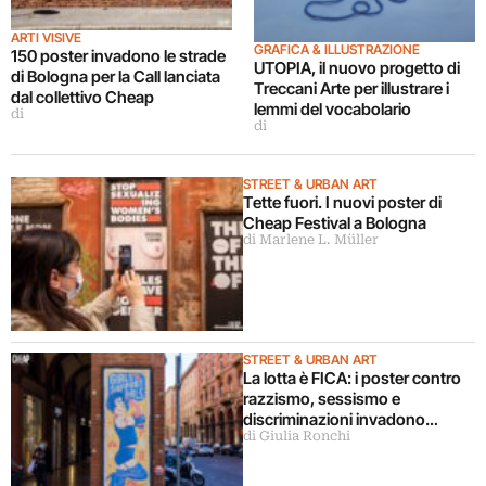
ARTI VISIVE
GRAFICA & ILLUSTRAZIONE
150 poster invadono le strade
UTOPIA, il nuovo progetto di
di Bologna per la Call lanciata
Treccani Arte per illustrare i
dal collettivo Cheap
lemmi del vocabolario
di
di
STREET & URBAN ART
Tette fuori. I nuovi poster di
Cheap Festival a Bologna
di Marlene L. Müller
STREET & URBAN ART
La lotta è FICA: i poster contro
razzismo, sessismo e
discriminazioni invadono
di Giulia Ronchi
Bologna