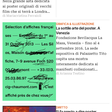
Nella grande asta dedicata
ai poster originali di vecchi
film che si terrà a Londra…
di Mariacristina Ferraioli
GRAFICA & ILLUSTRAZIONE
La sottile arte del poster. A
Venezia
Fondazione Bevilacqua La
Masa, Venezia – fino al 4
settembre 2016. La sede
espositiva di Palazzetto Tito
ospita una mostra
interamente dedicata ai
manifesti collezionati…
di Arianna Testino
DIRITTO
Si fa presto a dire poster