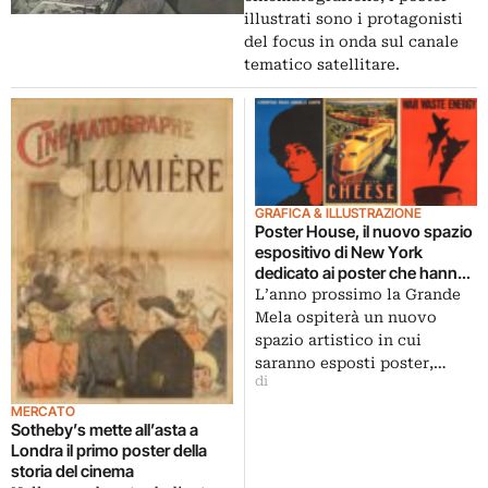
illustrati sono i protagonisti
del focus in onda sul canale
tematico satellitare.
GRAFICA & ILLUSTRAZIONE
Poster House, il nuovo spazio
espositivo di New York
dedicato ai poster che hanno
fatto epoca
L’anno prossimo la Grande
Mela ospiterà un nuovo
spazio artistico in cui
saranno esposti poster,…
di
MERCATO
Sotheby’s mette all’asta a
Londra il primo poster della
storia del cinema