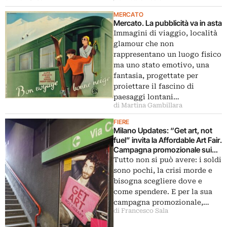
MERCATO
Mercato. La pubblicità va in asta
Immagini di viaggio, località
glamour che non
rappresentano un luogo fisico
ma uno stato emotivo, una
fantasia, progettate per
proiettare il fascino di
paesaggi lontani…
di Martina Gambillara
FIERE
Milano Updates: “Get art, not
fuel” invita la Affordable Art Fair.
Campagna promozionale sui
mezzi pubblici di Milano
Tutto non si può avere: i soldi
all’insegna dei consigli per gli
sono pochi, la crisi morde e
acquisti; perché spendere
bisogna scegliere dove e
denaro in arte è meglio della
come spendere. E per la sua
psicanalisi
campagna promozionale,…
di Francesco Sala