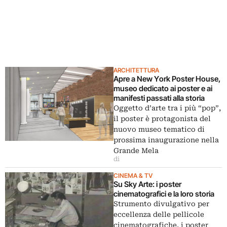
ARCHITETTURA
Apre a New York Poster House,
museo dedicato ai poster e ai
manifesti passati alla storia
Oggetto d’arte tra i più “pop”,
il poster è protagonista del
nuovo museo tematico di
prossima inaugurazione nella
Grande Mela
di
CINEMA & TV
Su Sky Arte: i poster
cinematografici e la loro storia
Strumento divulgativo per
eccellenza delle pellicole
cinematografiche, i poster