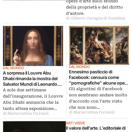
opere d’arte sullo sfondo
della proprietà e del diritto
d’autore.
di Gilberto Cavagna di Gualdana
DAL MONDO
DAL MONDO
Ennesimo pasticcio di
A sorpresa il Louvre Abu
Facebook: censura come
Dhabi rimanda la mostra del
“pornografiche” alcune opere
Salvator Mundi di Leonardo.
di Rubens
Gli algoritmi di Facebook
Ignoti i motivi
A sole due settimane
non sembrano andare molto
dall’inaugurazione, il Louvre
d’accordo con l’arte visto
Abu Dhabi annuncia che la
che non sono…
tanto attesa esposizione…
di Mariacristina Ferraioli
di Mariacristina Ferraioli
ARTI VISIVE
Il valore dell’arte. L’editoriale di