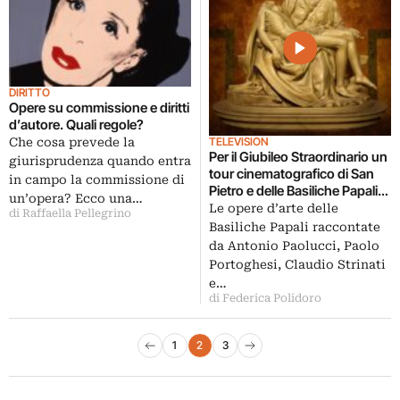
DIRITTO
Opere su commissione e diritti
d’autore. Quali regole?
TELEVISION
Che cosa prevede la
Per il Giubileo Straordinario un
giurisprudenza quando entra
tour cinematografico di San
in campo la commissione di
Pietro e delle Basiliche Papali.
un’opera? Ecco una…
In 3D.
Le opere d’arte delle
di Raffaella Pellegrino
Basiliche Papali raccontate
da Antonio Paolucci, Paolo
Portoghesi, Claudio Strinati
e…
di Federica Polidoro
Paginazione degli articoli
1
2
3
Pagina precedente
Pagina successiva