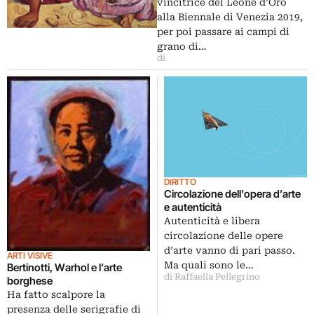
vincitrice del Leone d’Oro
alla Biennale di Venezia 2019,
per poi passare ai campi di
grano di…
di
DIRITTO
Circolazione dell’opera d’arte
e autenticità
Autenticità e libera
circolazione delle opere
d’arte vanno di pari passo.
ARTI VISIVE
Ma quali sono le…
Bertinotti, Warhol e l’arte
di Raffaella Pellegrino
borghese
Ha fatto scalpore la
presenza delle serigrafie di