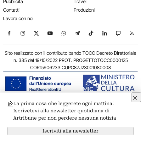
Pubblicità
Travel
Contatti
Produzioni
Lavora con noi
Seguici su Facebook
Seguici su Instagram
Seguici su X
Seguici su YouTube
Seguici su WhatsApp
Seguici su Telegram
Seguici su TikTok
Seguici su Link
Seguici su
Segui
Sito realizzato con il contributo bando TOCC Decreto Direttoriale
n. 385 del 19/10/2022 PROT. PROGETTOTOCC0000125
COR15906233 CUPC87J23001080008
La prima cosa che leggerete ogni mattina!
© 2011-2026 ARTRIBUNE srl – Corso Vittorio Emanuele II, 287 –
Iscrivetevi alla newsletter quotidiana di
00186 Roma - P.I. 11381581005
Artribune per non perdere nessuna notizia
Privacy: Responsabile della protezione dei dati personali
ARTRIBUNE srl – Corso Vittorio Emanuele II, 287 – 00186 Roma
Iscriviti alla newsletter
Termini e condizioni
Privacy Policy
Cookie Policy
Credits