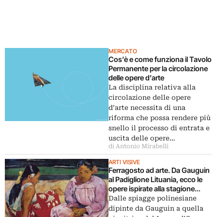
MERCATO
Cos’è e come funziona il Tavolo
Permanente per la circolazione
delle opere d’arte
La disciplina relativa alla
circolazione delle opere
d’arte necessita di una
riforma che possa rendere più
snello il processo di entrata e
uscita delle opere…
di Antonio Mirabelli
ARTI VISIVE
Ferragosto ad arte. Da Gauguin
al Padiglione Lituania, ecco le
opere ispirate alla stagione
estiva
Dalle spiagge polinesiane
dipinte da Gauguin a quella