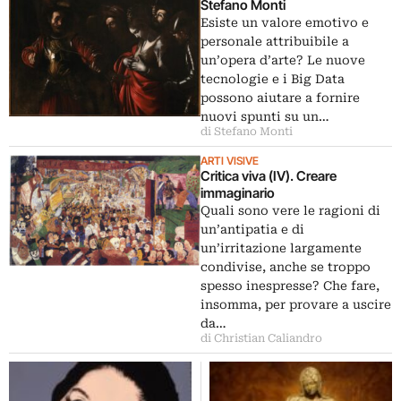
Stefano Monti
Esiste un valore emotivo e
personale attribuibile a
un’opera d’arte? Le nuove
tecnologie e i Big Data
possono aiutare a fornire
nuovi spunti su un…
di Stefano Monti
ARTI VISIVE
Critica viva (IV). Creare
immaginario
Quali sono vere le ragioni di
un’antipatia e di
un’irritazione largamente
condivise, anche se troppo
spesso inespresse? Che fare,
insomma, per provare a uscire
da…
di Christian Caliandro