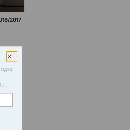
2016/2017
 ogni
e
te.
oetica del
…