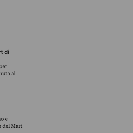
t di
per
nuta al
mo e
e del Mart