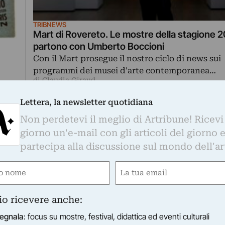
TRIBNEWS
Mart di Rovereto. Le mostre della stagione 
partono con Umberto Boccioni
Con il Mart prosegue il nostro ciclo di news sui
programmi dei musei d'arte contemporanea…
di Claudia Giraud
l
Lettera, la newsletter quotidiana
di…
Non perdetevi il meglio di Artribune! Ricevi
giorno un'e-mail con gli articoli del giorno 
zio. Robert Morris a Rovereto
partecipa alla discussione sul mondo dell'ar
logica di film e video, il Mart di Rovereto riassume la p
tatunitense. Con qualche esempio delle sue sculture più
e
Email
ired)
(Required)
io ricevere anche:
egnala
: focus su mostre, festival, didattica ed eventi culturali