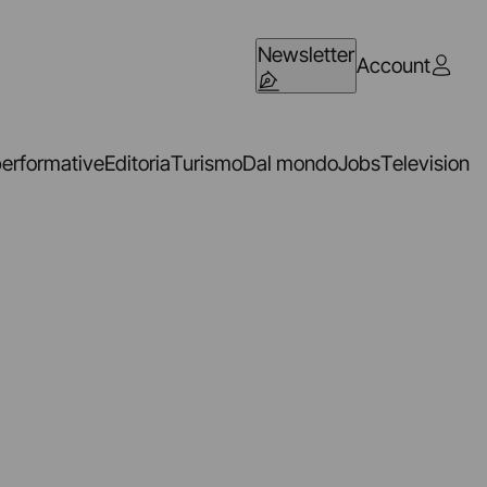
Newsletter
Account
performative
Editoria
Turismo
Dal mondo
Jobs
Television