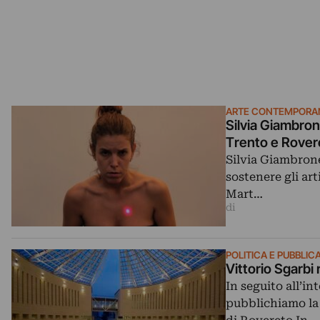
ARTE CONTEMPORA
Silvia Giambron
Trento e Rover
Silvia Giambron
sostenere gli art
Mart…
di
POLITICA E PUBBLI
Vittorio Sgarbi
In seguito all’i
pubblichiamo la 