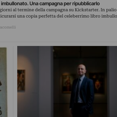
ro imbullonato. Una campagna per ripubblicarlo
orni al termine della campagna su Kickstarter. In palio 
ssicurarsi una copia perfetta del celeberrimo libro imbull
iacomelli