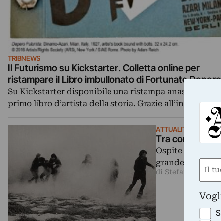
TRIBNEWS
Il Futurismo su Kickstarter. Colletta online per
ristampare il Libro imbullonato di Fortunato Depero
Su Kickstarter disponibile una ristampa anastatica de
primo libro d’artista della storia. Grazie all’iniziativa 
ATTUALITÀ
Tra corpo e spa
Ospite di un'anto
grande artista s
Nom
di Stefano Castelli
(Requ
First
Vogl
S