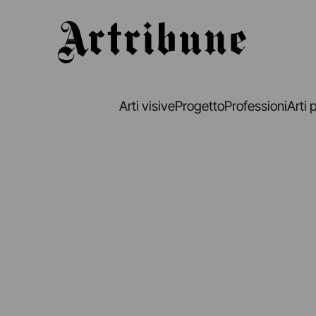
Artribune
Arti visive
Progetto
Professioni
Arti 