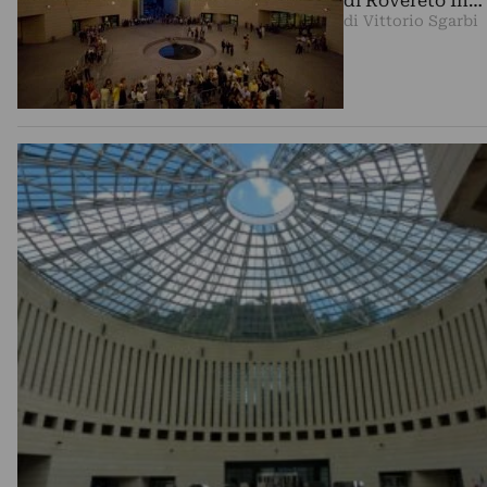
di Rovereto In…
di Vittorio Sgarbi