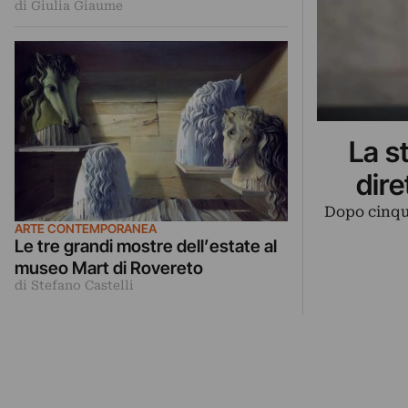
di Giulia Giaume
in lizza
La s
dir
Dopo cinque
ARTE CONTEMPORANEA
Le tre grandi mostre dell’estate al
museo Mart di Rovereto
di Stefano Castelli