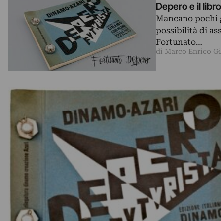
Depero e il lib
Mancano pochi gi
possibilità di a
Fortunato…
di Marco Enrico G