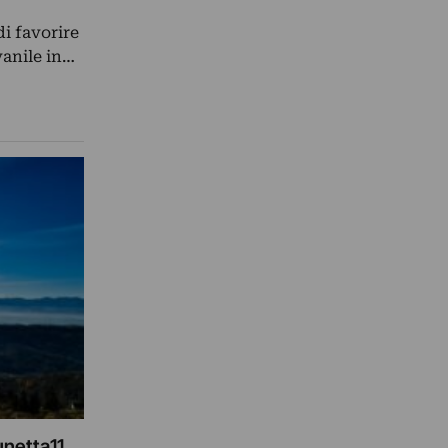
di favorire
vanile in…
unetta11