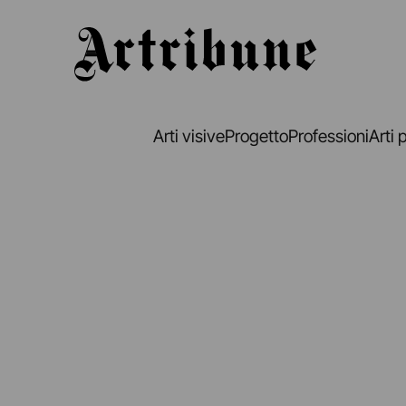
Artribune
Arti visive
Progetto
Professioni
Arti 