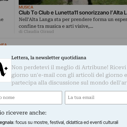
MUSICA
Club To Club e Lunetta11 sonorizzano l’Alta 
ne
Nell’Alta Langa sta per prendere forma un espe
confine tra musica e arti visive,…
di Claudia Giraud
NEA
 in Alta Langa. Street art nel paese di Mombarcaro e 
oto
Lettera, la newsletter quotidiana
urale nato in un antico borgo delle Langhe per l'autunno
Non perdetevi il meglio di Artribune! Ricevi
amo il mondo": cinque personali di giovani artisti, bandi
giorno un'e-mail con gli articoli del giorno 
partecipa alla discussione sul mondo dell'ar
e
Email
ired)
(Required)
NEA
io ricevere anche:
 David Tremlett testimonial di un percorso che unisc
egnala
: focus su mostre, festival, didattica ed eventi culturali
rato