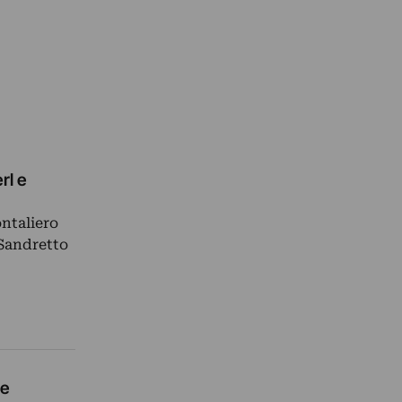
rl e
ntaliero
 Sandretto
 e