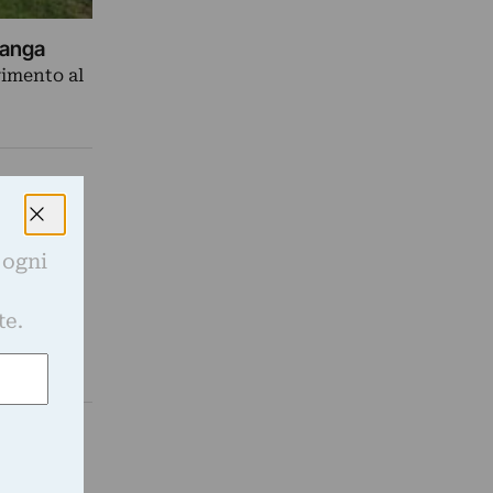
Langa
rimento al
sculture
 presenta
 ogni
ere nelle…
e
te.
e Langhe,