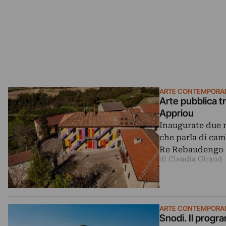
ARTE CONTEMPORA
Arte pubblica tr
Appriou
Inaugurate due 
che parla di cam
Re Rebaudengo 
di Claudia Giraud
ARTE CONTEMPORA
Snodi. Il progr