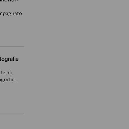
compagnato
tografie
te, ci
ografie…