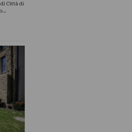
di Città di
vo…