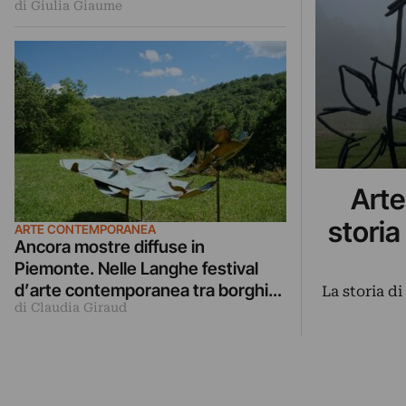
di Giulia Giaume
uniscono con Orma
Arte
storia
ARTE CONTEMPORANEA
Ancora mostre diffuse in
Piemonte. Nelle Langhe festival
d’arte contemporanea tra borghi,
La storia d
di Claudia Giraud
vigneti e resort