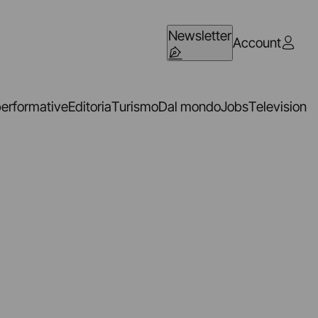
Newsletter
Account
performative
Editoria
Turismo
Dal mondo
Jobs
Television