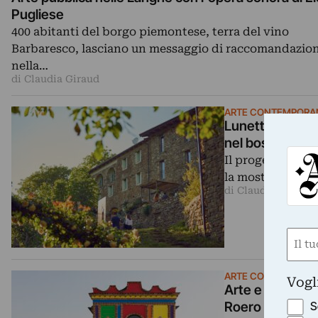
Pugliese
400 abitanti del borgo piemontese, terra del vino
Barbaresco, lasciano un messaggio di raccomandazio
nella…
di Claudia Giraud
ARTE CONTEMPORA
Lunetta11: arte
nel bosco. Le f
Il progetto cult
la mostra "Abiti
di Claudia Giraud
Nom
(Requ
First
ARTE CONTEMPORA
Vogl
Arte e turismo.
S
Roero e Monfer