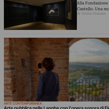
Alla Fondazione 
Castello. Una mo
di Giulia Giaume
ARTE CONTEMPORANEA
Arte pubblica nelle Langhe con l’opera sonora di E