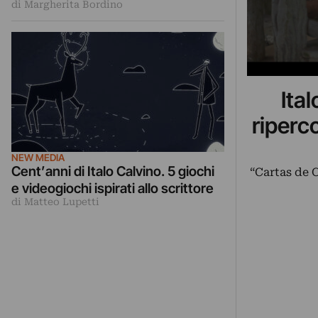
di Margherita Bordino
Ita
riperco
NEW MEDIA
Cent’anni di Italo Calvino. 5 giochi
“Cartas de C
e videogiochi ispirati allo scrittore
di Matteo Lupetti