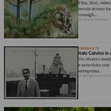
Film, libri, vide
secolo scorso ha 
consigli…
di Giulia Giaume
CINEMA & TV
Italo Calvino i
Un ritratto ined
e arricchito con
anteprima…
di Margherita Bor