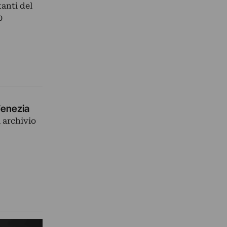
tanti del
0
Venezia
i archivio