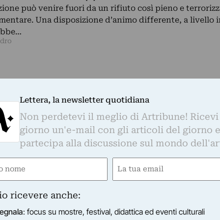
one può venire fuori da un rifiuto così pieno e terrorizz
imentare. Una disposizione d’animo differente, a livello 
rebbe…
ndro
Lettera, la newsletter quotidiana
Non perdetevi il meglio di Artribune! Ricevi
giorno un'e-mail con gli articoli del giorno 
partecipa alla discussione sul mondo dell'ar
e
Email
ired)
(Required)
io ricevere anche:
egnala
: focus su mostre, festival, didattica ed eventi culturali