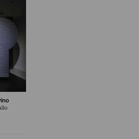
vino
allo