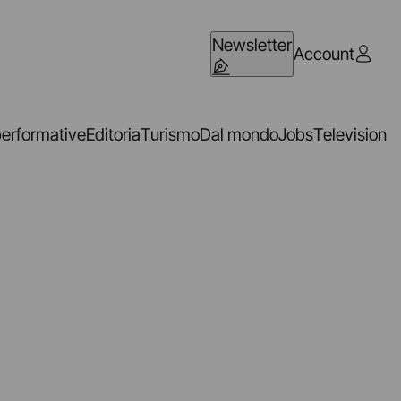
Newsletter
Account
performative
Editoria
Turismo
Dal mondo
Jobs
Television