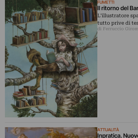
FUMETTI
Il ritorno del B
L’illustratore s
tutto prive di te
di Ferruccio Girom
ATTUALITÀ
Inpratica. Nuove