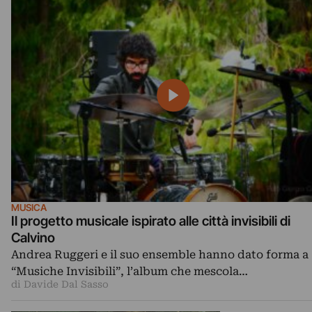
MUSICA
Il progetto musicale ispirato alle città invisibili di
Calvino
Andrea Ruggeri e il suo ensemble hanno dato forma a
“Musiche Invisibili”, l’album che mescola…
di Davide Dal Sasso