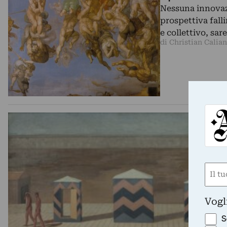
Nessuna innovazi
prospettiva fall
e collettivo, sa
di Christian Calia
Nom
(Requ
First
Vogl
S