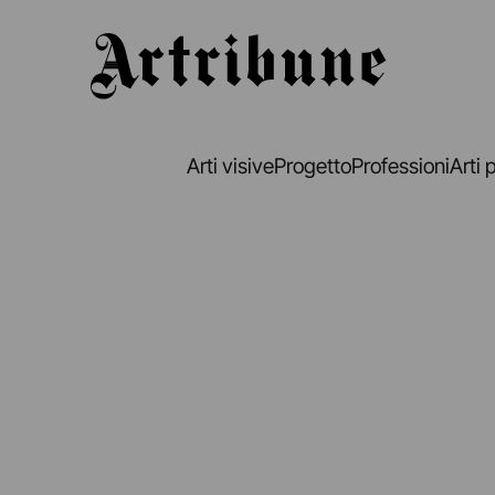
Artribune
Arti visive
Progetto
Professioni
Arti 