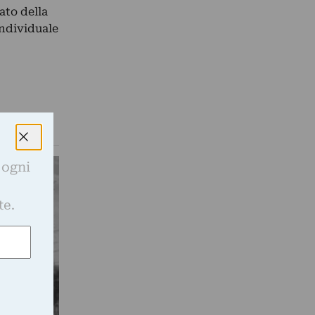
ato della
individuale
 ogni
e
te.