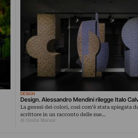
DESIGN
Design. Alessandro Mendini rilegge Italo Cal
La genesi dei colori, così com’è stata spiegata d
scrittore in un racconto delle sue…
di Giulia Marani