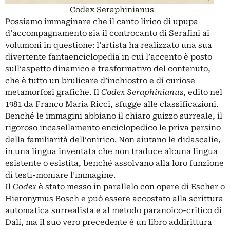
Codex Seraphinianus
Possiamo immaginare che il canto lirico di upupa
d’accompagnamento sia il controcanto di Serafini ai
volumoni in questione: l’artista ha realizzato una sua
divertente fantaenciclopedia in cui l’accento è posto
sull’aspetto dinamico e trasformativo del contenuto,
che è tutto un brulicare d’inchiostro e di curiose
metamorfosi grafiche. Il
Codex Seraphinianus
, edito nel
1981 da Franco Maria Ricci, sfugge alle classificazioni.
Benché le immagini abbiano il chiaro guizzo surreale, il
rigoroso incasellamento enciclopedico le priva persino
della familiarità dell’onirico. Non aiutano le didascalie,
in una lingua inventata che non traduce alcuna lingua
esistente o esistita, benché assolvano alla loro funzione
di testi-moniare l’immagine.
Il
Codex
è stato messo in parallelo con opere di Escher o
Hieronymus Bosch e può essere accostato alla scrittura
automatica surrealista e al metodo paranoico-critico di
Dalí, ma il suo vero precedente è un libro addirittura