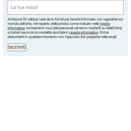
Nome
Email
(Obbligatorio)
Artribune Srl utilizza i dati da te forniti per tenerti informato con regolarità sul
mondo dell'arte, nel rispetto della privacy come indicato nella
nostra
informativa
. Iscrivendoti i tuoi dati personali verranno trasferiti su MailChimp
e trattati secondo le modalità riportate in
questa informativa
. Potrai
disiscriverti in qualsiasi momento con l'apposito link presente nelle email.
Iscriviti