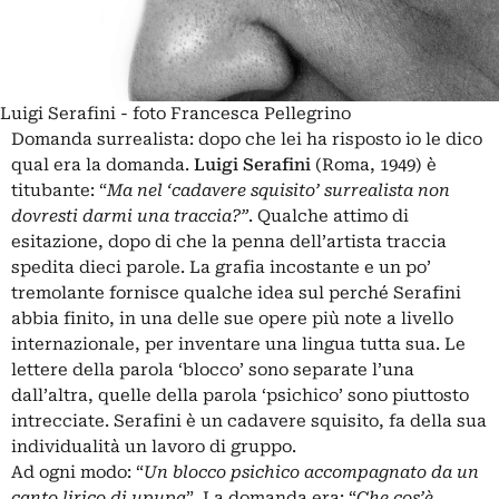
Luigi Serafini - foto Francesca Pellegrino
Domanda surrealista: dopo che lei ha risposto io le dico
qual era la domanda.
Luigi Serafini
(Roma, 1949) è
titubante: “
Ma nel ‘cadavere squisito’ surrealista non
dovresti darmi una traccia?”
. Qualche attimo di
esitazione, dopo di che la penna dell’artista traccia
spedita dieci parole. La grafia incostante e un po’
tremolante fornisce qualche idea sul perché Serafini
abbia finito, in una delle sue opere più note a livello
internazionale, per inventare una lingua tutta sua. Le
lettere della parola ‘blocco’ sono separate l’una
dall’altra, quelle della parola ‘psichico’ sono piuttosto
intrecciate. Serafini è un cadavere squisito, fa della sua
individualità un lavoro di gruppo.
Ad ogni modo: “
Un blocco psichico accompagnato da un
canto lirico di upupa
”. La domanda era: “
Che cos’è