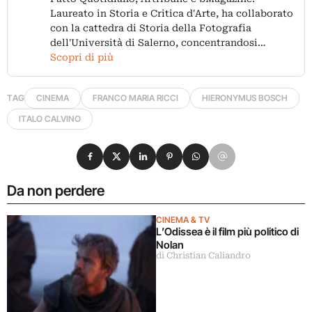
Laureato in Storia e Critica d'Arte, ha collaborato
con la cattedra di Storia della Fotografia
dell'Università di Salerno, concentrandosi…
Scopri di più
TAG
CINEMA
FRANCO MARIA RICCI
HIERONYMUS BOSCH
ITALO CALVINO
Condividi su Facebook
Condividi su X
Condividi su LinkedIn
Condividi su Pinterest
Condividi su WhatsApp
Condividi su Email
Da non perdere
CINEMA & TV
L’Odissea è il film più politico di
Nolan
di Christian Caliandro