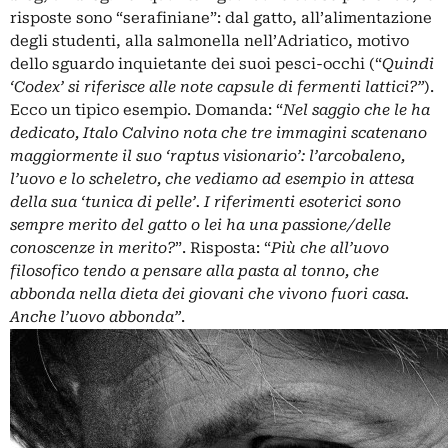
risposte sono “serafiniane”: dal gatto, all’alimentazione
degli studenti, alla salmonella nell’Adriatico, motivo
dello sguardo inquietante dei suoi pesci-occhi (“
Quindi
‘Codex’ si riferisce alle note capsule di fermenti lattici?”
).
Ecco un tipico esempio. Domanda: “
Nel saggio che le ha
dedicato, Italo Calvino nota che tre immagini scatenano
maggiormente il suo ‘raptus visionario’: l’arcobaleno,
l’uovo e lo scheletro, che vediamo ad esempio in attesa
della sua ‘tunica di pelle’. I riferimenti esoterici sono
sempre merito del gatto o lei ha una passione/delle
conoscenze in merito?
”. Risposta: “
Più che all’uovo
filosofico tendo a pensare alla pasta al tonno, che
abbonda nella dieta dei giovani che vivono fuori casa.
Anche l’uovo abbonda”
.