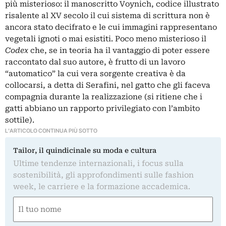
più misterioso: il manoscritto Voynich, codice illustrato
risalente al XV secolo il cui sistema di scrittura non è
ancora stato decifrato e le cui immagini rappresentano
vegetali ignoti o mai esistiti. Poco meno misterioso il
Codex
che, se in teoria ha il vantaggio di poter essere
raccontato dal suo autore, è frutto di un lavoro
“automatico” la cui vera sorgente creativa è da
collocarsi, a detta di Serafini, nel gatto che gli faceva
compagnia durante la realizzazione (si ritiene che i
gatti abbiano un rapporto privilegiato con l’ambito
sottile).
L'ARTICOLO CONTINUA PIÙ SOTTO
Tailor, il quindicinale su moda e cultura
Ultime tendenze internazionali, i focus sulla
sostenibilità, gli approfondimenti sulle fashion
week, le carriere e la formazione accademica.
Nome
(Obbligatorio)