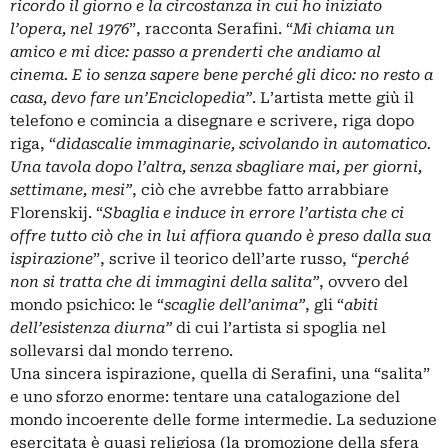
ricordo il giorno e la circostanza in cui ho iniziato
l’opera, nel 1976
”, racconta Serafini. “
Mi chiama un
amico e mi dice: passo a prenderti che andiamo al
cinema. E io senza sapere bene perché gli dico: no resto a
casa, devo fare un’Enciclopedia”
. L’artista mette giù il
telefono e comincia a disegnare e scrivere, riga dopo
riga, “
didascalie immaginarie, scivolando in automatico.
Una tavola dopo l’altra, senza sbagliare mai, per giorni,
settimane, mesi”
, ciò che avrebbe fatto arrabbiare
Florenskij. “
Sbaglia e induce in errore l’artista che ci
offre tutto ciò che in lui affiora quando è preso dalla sua
ispirazione
”, scrive il teorico dell’arte russo, “
perché
non si tratta che di immagini della salita”
, ovvero del
mondo psichico: le “
scaglie dell’anima”
, gli “
abiti
dell’esistenza diurna”
di cui l’artista si spoglia nel
sollevarsi dal mondo terreno.
Una sincera ispirazione, quella di Serafini, una “salita”
e uno sforzo enorme: tentare una catalogazione del
mondo incoerente delle forme intermedie. La seduzione
esercitata è quasi religiosa (la promozione della sfera