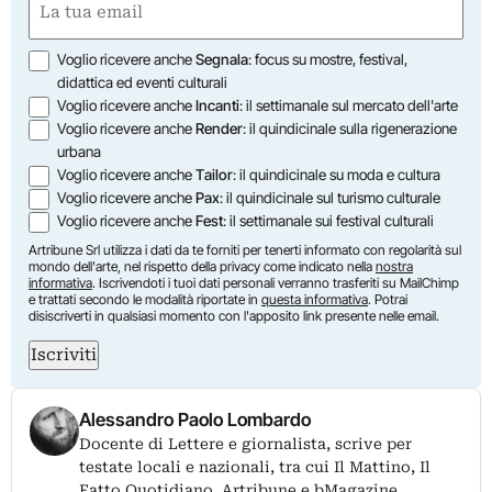
(Obbligatorio)
Opzioni
Voglio ricevere anche
Segnala
: focus su mostre, festival,
didattica ed eventi culturali
Voglio ricevere anche
Incanti
: il settimanale sul mercato dell'arte
Voglio ricevere anche
Render
: il quindicinale sulla rigenerazione
urbana
Voglio ricevere anche
Tailor
: il quindicinale su moda e cultura
Voglio ricevere anche
Pax
: il quindicinale sul turismo culturale
Voglio ricevere anche
Fest
: il settimanale sui festival culturali
Artribune Srl utilizza i dati da te forniti per tenerti informato con regolarità sul
mondo dell'arte, nel rispetto della privacy come indicato nella
nostra
informativa
. Iscrivendoti i tuoi dati personali verranno trasferiti su MailChimp
e trattati secondo le modalità riportate in
questa informativa
. Potrai
disiscriverti in qualsiasi momento con l'apposito link presente nelle email.
Iscriviti
Alessandro Paolo Lombardo
Docente di Lettere e giornalista, scrive per
testate locali e nazionali, tra cui Il Mattino, Il
Fatto Quotidiano, Artribune e bMagazine.