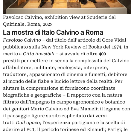
Favoloso Calvino, exhibition view at Scuderie del
Quirinale, Roma, 2023
La mostra di Italo Calvino a Roma
Favoloso Calvino
– dal titolo dell’articolo di Gore Vidal
pubblicato sulla New York Review of Books del 1974, in
merito a
Città invisibili
– si avvale di
oltre 400
prestiti
per mettere in scena la complessità del Calvino
affabulatore, militante, ecologista, interprete,
traduttore, appassionato di cinema e fumetti, debitore
al mondo delle fiabe e lucido lettore della realtà. Per
aiutare la comprensione si forniscono coordinate
biografiche e geografiche – il rapporto con la natura
filtrato dall’impegno in campo agronomico e botanico
dei genitori Mario Calvino ed Eva Mameli; il legame con
il paesaggio ligure subito esplicitato dai versi
tratti
Dall’opaco
; l’esperienza partigiana e la scelta di
aderire al PCI; il periodo torinese ed Einaudi; Parigi; le