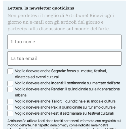
Lettera, la newsletter quotidiana
Non perdetevi il meglio di Artribune! Ricevi ogni
giorno un'e-mail con gli articoli del giorno e
partecipa alla discussione sul mondo dell'arte.
Nome
(Required)
First
Email
(Required)
Opzioni
Voglio ricevere anche
Segnala
: focus su mostre, festival,
didattica ed eventi culturali
Voglio ricevere anche
Incanti
: il settimanale sul mercato dell'arte
Voglio ricevere anche
Render
: il quindicinale sulla rigenerazione
urbana
Voglio ricevere anche
Tailor
: il quindicinale su moda e cultura
Voglio ricevere anche
Pax
: il quindicinale sul turismo culturale
Voglio ricevere anche
Fest
: il settimanale sui festival culturali
Artribune Srl utilizza i dati da te forniti per tenerti informato con regolarità sul
mondo dell'arte, nel rispetto della privacy come indicato nella
nostra