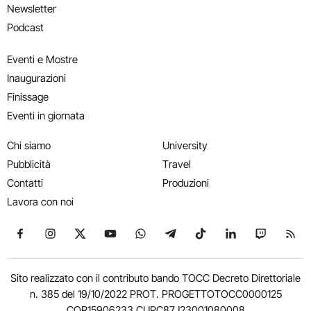
Newsletter
Podcast
Eventi e Mostre
Inaugurazioni
Finissage
Eventi in giornata
Chi siamo
University
Pubblicità
Travel
Contatti
Produzioni
Lavora con noi
Seguici su Facebook
Seguici su Instagram
Seguici su X
Seguici su YouTube
Seguici su WhatsApp
Seguici su Telegram
Seguici su TikTok
Seguici su Link
Seguici su
Segui
Sito realizzato con il contributo bando TOCC Decreto Direttoriale
n. 385 del 19/10/2022 PROT. PROGETTOTOCC0000125
COR15906233 CUPC87J23001080008