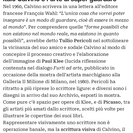
Nel 1960, Calvino scriveva in una lettera all’editore
francese François Wahl:
“L’unica cosa che vorrei poter
insegnare è un modo di guardare, cioè di essere in mezzo
al mondo
”. Per comprendere quelle “
forme possibili che
non esistono nel mondo reale, ma esistono in quanto
possibili
”, avrebbe detto
Tullio Pericoli
nel sottolineare
la vicinanza del suo amico e sodale Calvino al modo di
concepire il processo creativo e l’elaborazione
dell’immagine di
Paul Klee
(lucida riflessione
contenuta nel dialogo
Furti ad arte
, pubblicato in
occasione della mostra dell’artista marchigiano alla
Galleria Il Milione di Milano, nel 1980). Pericoli ha
ritratto a più riprese lo scrittore ligure: e diversi sono i
disegni in arrivo dal suo Archivio, esposti in mostra.
Come pure c’è spazio per opere di Klee, e di
Picasso
,
tra
gli artisti più amati dallo scrittore, scelti più volte per
illustrare le copertine dei suoi libri.
Rappresentare visivamente uno scrittore non è
operazione banale, ma la
scrittura visiva
di Calvino, il