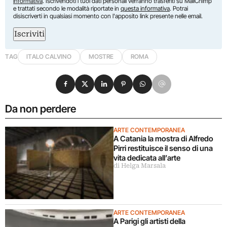
informativa
. Iscrivendoti i tuoi dati personali verranno trasferiti su MailChimp
e trattati secondo le modalità riportate in
questa informativa
. Potrai
disiscriverti in qualsiasi momento con l'apposito link presente nelle email.
Iscriviti
TAG
ITALO CALVINO
MOSTRE
ROMA
Condividi su Facebook
Condividi su X
Condividi su LinkedIn
Condividi su Pinterest
Condividi su WhatsApp
Condividi su Email
Da non perdere
ARTE CONTEMPORANEA
A Catania la mostra di Alfredo
Pirri restituisce il senso di una
vita dedicata all’arte
di Helga Marsala
ARTE CONTEMPORANEA
A Parigi gli artisti della