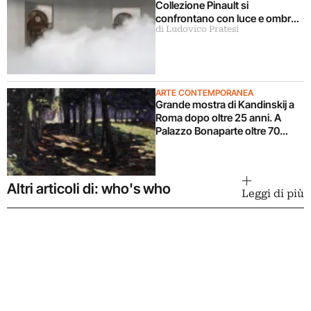
Collezione Pinault si
confrontano con luce e ombra
di Ludovico Pratesi
in una grande mostra
ARTE CONTEMPORANEA
Grande mostra di Kandinskij a
Roma dopo oltre 25 anni. A
Palazzo Bonaparte oltre 70
opere dal Pompidou
Altri articoli di: who's who
Leggi di più