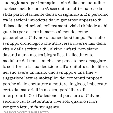
suo
ragionare per immagini
– sin dalla consuetudine
adolescenziale con le
strisce
dei fumetti – ha reso la
sfida particolarmente densa di significati. E il percorso
tra le sezioni introdotte da un generoso apparato di
didascalie, citazioni, collegamenti visivi richiede a chi
guarda (per essere in mezzo al mondo, come
piacerebbe a Calvino) di concedersi tempo. Pur nello
sviluppo cronologico che attraversa diverse fasi della
vita e della scrittura di Calvino, infatti, non siamo
davanti a una mostra biografica. L’allestimento
modulare dei temi – anch’esso pensato per omaggiare
lo scrittore e la sua dedizione all’architettura del libro,
nel suo avere un inizio, uno sviluppo e una fine –
suggerisce
letture molteplici
dei contenuti proposti,
perché sia lo spettatore a mettersi in gioco, imbeccato
certo dai materiali in mostra, però libero di
interpretarli. Così l’adesione al pensiero di Calvino,
secondo cui la letteratura vive solo quando i libri
vengono letti, si fa stringente.
L'ARTICOLO CONTINUA PIÙ SOTTO