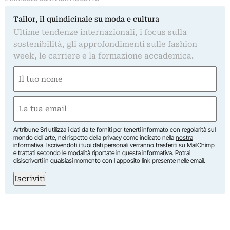
Tailor, il quindicinale su moda e cultura
Ultime tendenze internazionali, i focus sulla
sostenibilità, gli approfondimenti sulle fashion
week, le carriere e la formazione accademica.
Nome
(Required)
First
Email
(Required)
Artribune Srl utilizza i dati da te forniti per tenerti informato con regolarità sul
mondo dell'arte, nel rispetto della privacy come indicato nella
nostra
informativa
. Iscrivendoti i tuoi dati personali verranno trasferiti su MailChimp
e trattati secondo le modalità riportate in
questa informativa
. Potrai
disiscriverti in qualsiasi momento con l'apposito link presente nelle email.
Iscriviti