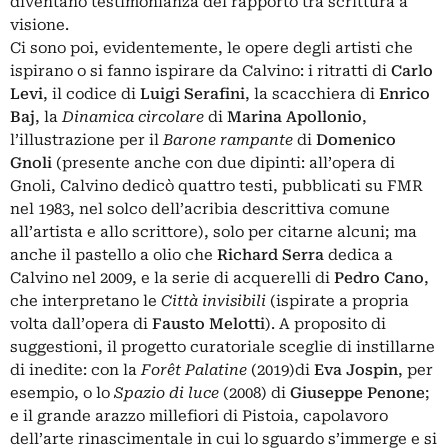
diventano testimonianza del rapporto tra scrittura a
visione.
Ci sono poi, evidentemente, le opere degli artisti che
ispirano o si fanno ispirare da Calvino: i ritratti di
Carlo
Levi
, il codice di
Luigi Serafini
, la scacchiera di
Enrico
Baj
, la
Dinamica circolare
di
Marina Apollonio
,
l’illustrazione per il
Barone rampante
di
Domenico
Gnoli
(presente anche con due dipinti: all’opera di
Gnoli, Calvino dedicò quattro testi, pubblicati su FMR
nel 1983, nel solco dell’acribia descrittiva comune
all’artista e allo scrittore), solo per citarne alcuni; ma
anche il pastello a olio che
Richard Serra
dedica a
Calvino nel 2009, e la serie di acquerelli di
Pedro Cano
,
che interpretano le
Città invisibili
(ispirate a propria
volta dall’opera di
Fausto Melotti
). A proposito di
suggestioni, il progetto curatoriale sceglie di instillarne
di inedite: con la
Forêt Palatine
(2019)di
Eva Jospin
, per
esempio, o lo
Spazio di luce
(2008) di
Giuseppe Penone
;
e il grande arazzo millefiori di Pistoia, capolavoro
dell’arte rinascimentale in cui lo sguardo s’immerge e si