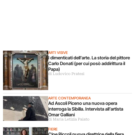
ARTI VISIVE
I dimenticati dell’arte. La storia del pittore
Carlo Donati (per cui posò addirittura il
Papa)
di Ludovico Pratesi
ARTE CONTEMPORANEA
Ad Ascoli Piceno una nuova opera
interroga la Sibilla. Intervista all’artista
Omar Galliani
di Maria Letizia Paiato
FIERE
Cloe Piccoli nuova direttrice della fiera