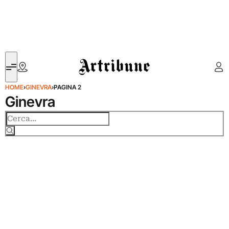
Artribune
HOME
›
GINEVRA
›
PAGINA 2
Ginevra
Cerca