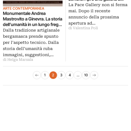
Ginevra
La Pace Gallery non si ferma
ARTE CONTEMPORANEA
mai. Dopo il recente
Monumentale Andrea
annuncio della prossima
Mastrovito a Ginevra. La storia
apertura ad…
dell’umanità in un lungo fregio
di Valentina Poli
intarsiato
Dalla tradizione artigianale
bergamasca prende spunto
per l’aspetto tecnico. Dalla
storia dell’umanità ruba
immagini, suggestioni,…
di Helga Marsala
Paginazione degli articoli
1
2
3
4
…
10
Pagina precedente
Pagina successiva