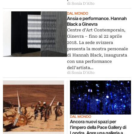
di Sonia D'Alto
DAL MONDO
Ansia e performance. Hannah
Black a Ginevra
Centre d’Art Contemporain,
Ginevra ‒ fino al 22 aprile
2018. La sede svizzera
presenta la mostra personale
di Hannah Black, inaugurata
con una performance
dell’artista…
di Sonia D'Alto
DAL MONDO
Ancora nuovi spazi per
l’impero della Pace Gallery di
Londra. Apre una galleria a