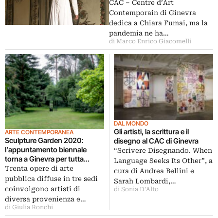
CAC – Centre d’Art
Contemporain di Ginevra
dedica a Chiara Fumai, ma la
pandemia ne ha…
di Marco Enrico Giacomelli
DAL MONDO
Gli artisti, la scrittura e il
ARTE CONTEMPORANEA
Sculpture Garden 2020:
disegno al CAC di Ginevra
l’appuntamento biennale
“Scrivere Disegnando. When
torna a Ginevra per tutta
Language Seeks Its Other”, a
l’estate
Trenta opere di arte
cura di Andrea Bellini e
pubblica diffuse in tre sedi
Sarah Lombardi,…
coinvolgono artisti di
di Sonia D'Alto
diversa provenienza e…
di Giulia Ronchi