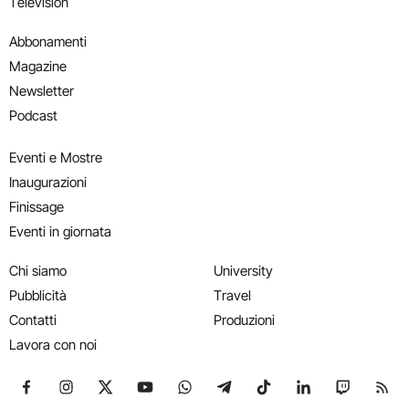
Television
Abbonamenti
Magazine
Newsletter
Podcast
Eventi e Mostre
Inaugurazioni
Finissage
Eventi in giornata
Chi siamo
University
Pubblicità
Travel
Contatti
Produzioni
Lavora con noi
Seguici su Facebook
Seguici su Instagram
Seguici su X
Seguici su YouTube
Seguici su WhatsApp
Seguici su Telegram
Seguici su TikTok
Seguici su Link
Seguici su
Segui