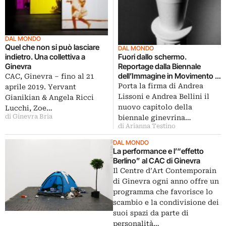
DAL MONDO
Quel che non si può lasciare
DAL MONDO
indietro. Una collettiva a
Fuori dallo schermo.
Ginevra
Reportage dalla Biennale
dell’Immagine in Movimento di
CAC, Ginevra ‒ fino al 21
Ginevra
Porta la firma di Andrea
aprile 2019. Yervant
Lissoni e Andrea Bellini il
Gianikian & Angela Ricci
nuovo capitolo della
Lucchi, Zoe…
di Ginevra Bria
biennale ginevrina…
di Arianna Testino
DAL MONDO
La performance e l’“effetto
Berlino” al CAC di Ginevra
Il Centre d’Art Contemporain
di Ginevra ogni anno offre un
programma che favorisce lo
scambio e la condivisione dei
suoi spazi da parte di
personalità…