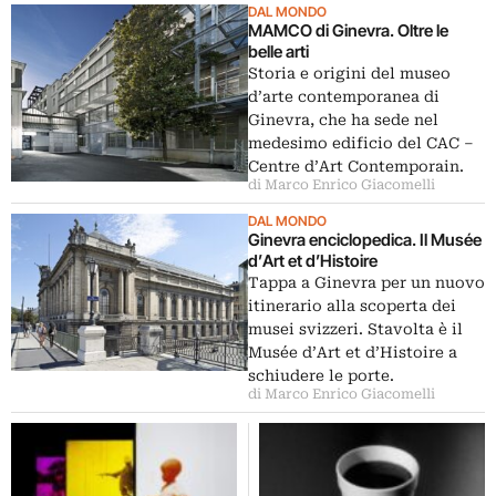
DAL MONDO
MAMCO di Ginevra. Oltre le
belle arti
Storia e origini del museo
d’arte contemporanea di
Ginevra, che ha sede nel
medesimo edificio del CAC –
Centre d’Art Contemporain.
di Marco Enrico Giacomelli
DAL MONDO
Ginevra enciclopedica. Il Musée
d’Art et d’Histoire
Tappa a Ginevra per un nuovo
itinerario alla scoperta dei
musei svizzeri. Stavolta è il
Musée d’Art et d’Histoire a
schiudere le porte.
di Marco Enrico Giacomelli