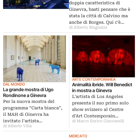
doppia caratteristica di
Ginevra, basti pensare che è
stata la città di Calvino ma
anche di Borges. Qui c'è…
di Alberto Mugnaini
ARTE CONTEMPORANEA
Animalità ibride. Will Benedict
DAL MONDO
La grande mostra di Ugo
in mostra a Ginevra
Rondinone a Ginevra
L'artista di Los Angeles
Per la nuova mostra del
presenta il suo primo solo
programma “Carta bianca”,
show svizzero al Centre
il MAH di Ginevra ha
d'Art Contemporain…
invitato l’artista…
di Marco Enrico Giacomelli
di Alberto Villa
MERCATO