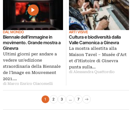
DAL MONDO
ARTI VISIVE
Biennale dell’immagine in
Cultura e biodiversità dalla
movimento. Grande mostra a
Valle Camonica a Ginevra
Ginevra
La mostra allestita alla
Ultimi giorni per andare a
Maison Tavel – Musée d’Art
vedere un'edizione
et d’Histoire di Ginevra
straordinaria della Biennale
punta sulla…
di Alessandra Quattordio
de l'Image en Mouvement
2021.…
di Marco Enrico Giacomelli
Paginazione degli articoli
1
2
3
…
7
Pagina successiva