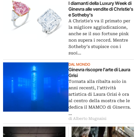
I diamanti della Luxury Week di
Ginevra alle vendite di Christie’s
e Sotheby’s
A Christie's va il primato per
la migliore aggiudicazione,
anche se il suo fortune pink
non supera i record. Mentre
Sotheby’s stupisce con i
suoi…
DAL MONDO
Ginevra riscopre l’arte di Laura
Grisi
Tornata alla ribalta solo in
anni recenti, l’attività
artistica di Laura Grisi è ora
al centro della mostra che le
dedica il MAMCO di Ginevra.
…
di Alberto Mugnaini