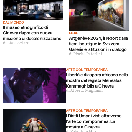
DAL MONDO
Il museo etnografico di
Ginevra riapre con nuova
FIERE
Artgenève 2024, il report dalla
missione di decolonizzazione
fiera-boutique in Svizzera.
di Livia Solaro
Gallerie e istituzioni in dialogo
di Rischa Paterlini
ARTE CONTEMPORANEA
Libertà e diaspora africana nella
mostra del regista Menealos
Karamaghiolis a Ginevra
di Alberto Mugnaini
ARTE CONTEMPORANEA
I Diritti Umani visti attraverso
l’arte contemporanea. La
mostra a Ginevra
di Valentina Muzi