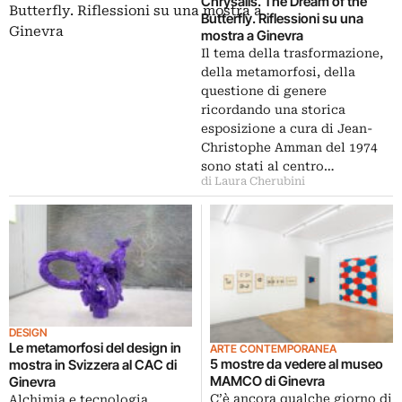
Chrysalis. The Dream of the
Butterfly. Riflessioni su una
mostra a Ginevra
Il tema della trasformazione,
della metamorfosi, della
questione di genere
ricordando una storica
esposizione a cura di Jean-
Christophe Amman del 1974
sono stati al centro…
di Laura Cherubini
DESIGN
Le metamorfosi del design in
ARTE CONTEMPORANEA
5 mostre da vedere al museo
mostra in Svizzera al CAC di
MAMCO di Ginevra
Ginevra
C’è ancora qualche giorno di
Alchimia e tecnologia,