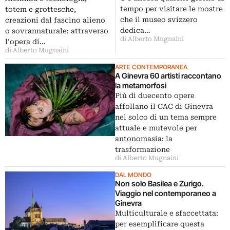
tempo per visitare le mostre
totem e grottesche,
che il museo svizzero
creazioni dal fascino alieno
dedica…
o sovrannaturale: attraverso
di Alberto Mugnaini
l’opera di…
di Alberto Mugnaini
ARTE CONTEMPORANEA
A Ginevra 60 artisti raccontano
la metamorfosi
Più di duecento opere
affollano il CAC di Ginevra
nel solco di un tema sempre
attuale e mutevole per
antonomasia: la
trasformazione
di Alberto Mugnaini
DAL MONDO
Non solo Basilea e Zurigo.
Viaggio nel contemporaneo a
Ginevra
Multiculturale e sfaccettata:
per esemplificare questa