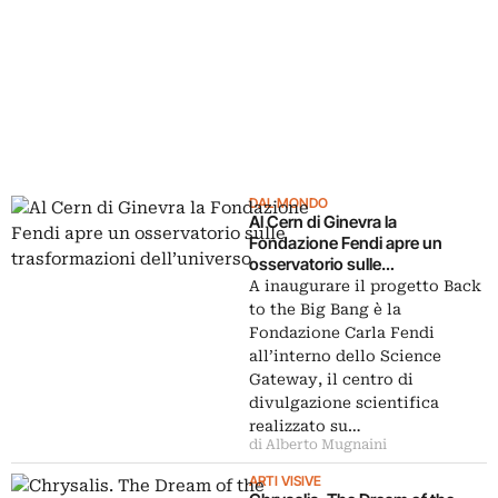
DAL MONDO
Al Cern di Ginevra la
Fondazione Fendi apre un
osservatorio sulle
trasformazioni dell’universo
A inaugurare il progetto Back
to the Big Bang è la
Fondazione Carla Fendi
all’interno dello Science
Gateway, il centro di
divulgazione scientifica
realizzato su…
di Alberto Mugnaini
ARTI VISIVE