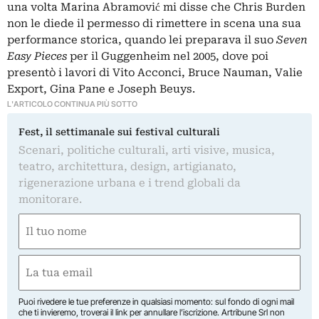
una volta Marina Abramović mi disse che Chris Burden
non le diede il permesso di rimettere in scena una sua
performance storica, quando lei preparava il suo
Seven
Easy Pieces
per il Guggenheim nel 2005, dove poi
presentò i lavori di Vito Acconci, Bruce Nauman, Valie
Export, Gina Pane e Joseph Beuys.
L'ARTICOLO CONTINUA PIÙ SOTTO
Fest, il settimanale sui festival culturali
Scenari, politiche culturali, arti visive, musica,
teatro, architettura, design, artigianato,
rigenerazione urbana e i trend globali da
monitorare.
Nome
(Required)
First
Email
(Required)
Puoi rivedere le tue preferenze in qualsiasi momento: sul fondo di ogni mail
che ti invieremo, troverai il link per annullare l’iscrizione. Artribune Srl non