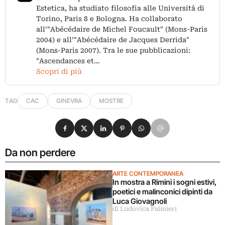
Estetica, ha studiato filosofia alle Università di
Torino, Paris 8 e Bologna. Ha collaborato
all’"Abécédaire de Michel Foucault" (Mons-Paris
2004) e all’"Abécédaire de Jacques Derrida"
(Mons-Paris 2007). Tra le sue pubblicazioni:
"Ascendances et…
Scopri di più
TAG
CAC
GINEVRA
MOSTRE
Condividi su Facebook
Condividi su X
Condividi su LinkedIn
Condividi su Pinterest
Condividi su WhatsApp
Condividi su Email
Da non perdere
ARTE CONTEMPORANEA
In mostra a Rimini i sogni estivi,
poetici e malinconici dipinti da
Luca Giovagnoli
di Ludovica Palmieri