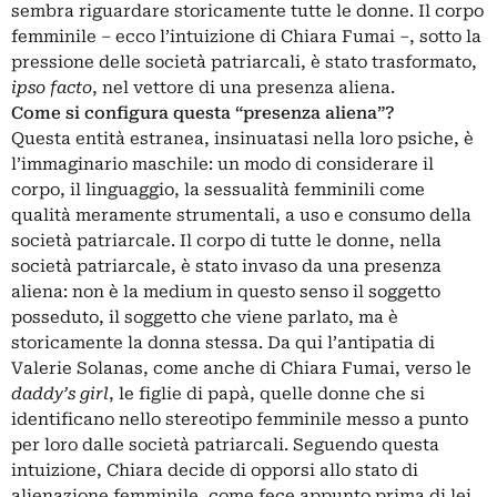
sembra riguardare storicamente tutte le donne. Il corpo
femminile – ecco l’intuizione di Chiara Fumai –, sotto la
pressione delle società patriarcali, è stato trasformato,
ipso facto
, nel vettore di una presenza aliena.
Come si configura questa “presenza aliena”?
Questa entità estranea, insinuatasi nella loro psiche, è
l’immaginario maschile: un modo di considerare il
corpo, il linguaggio, la sessualità femminili come
qualità meramente strumentali, a uso e consumo della
società patriarcale. Il corpo di tutte le donne, nella
società patriarcale, è stato invaso da una presenza
aliena: non è la medium in questo senso il soggetto
posseduto, il soggetto che viene parlato, ma è
storicamente la donna stessa. Da qui l’antipatia di
Valerie Solanas, come anche di Chiara Fumai, verso le
daddy’s girl
, le figlie di papà, quelle donne che si
identificano nello stereotipo femminile messo a punto
per loro dalle società patriarcali. Seguendo questa
intuizione, Chiara decide di opporsi allo stato di
alienazione femminile, come fece appunto prima di lei