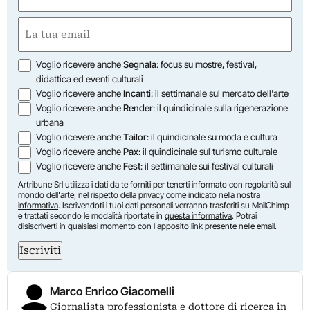
(Required)
First
Email
(Required)
Opzioni
Voglio ricevere anche
Segnala
: focus su mostre, festival,
didattica ed eventi culturali
Voglio ricevere anche
Incanti
: il settimanale sul mercato dell'arte
Voglio ricevere anche
Render
: il quindicinale sulla rigenerazione
urbana
Voglio ricevere anche
Tailor
: il quindicinale su moda e cultura
Voglio ricevere anche
Pax
: il quindicinale sul turismo culturale
Voglio ricevere anche
Fest
: il settimanale sui festival culturali
Artribune Srl utilizza i dati da te forniti per tenerti informato con regolarità sul
mondo dell'arte, nel rispetto della privacy come indicato nella
nostra
informativa
. Iscrivendoti i tuoi dati personali verranno trasferiti su MailChimp
e trattati secondo le modalità riportate in
questa informativa
. Potrai
disiscriverti in qualsiasi momento con l'apposito link presente nelle email.
Iscriviti
Marco Enrico Giacomelli
Giornalista professionista e dottore di ricerca in