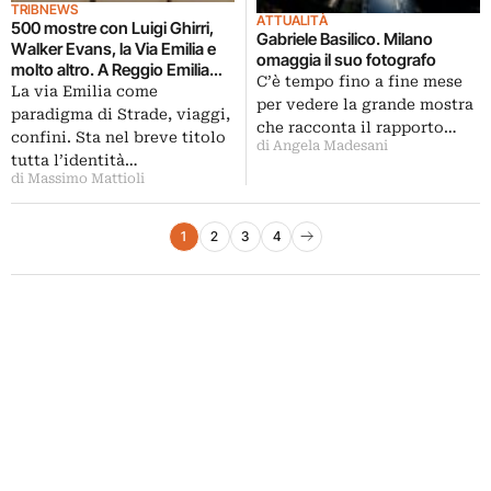
TRIBNEWS
ATTUALITÀ
500 mostre con Luigi Ghirri,
Gabriele Basilico. Milano
Walker Evans, la Via Emilia e
omaggia il suo fotografo
molto altro. A Reggio Emilia
C’è tempo fino a fine mese
parte il festival Fotografia
La via Emilia come
per vedere la grande mostra
Europea. Le immagini dalla
paradigma di Strade, viaggi,
che racconta il rapporto…
preview
confini. Sta nel breve titolo
di Angela Madesani
tutta l’identità…
di Massimo Mattioli
Paginazione degli articoli
1
2
3
4
Pagina successiva