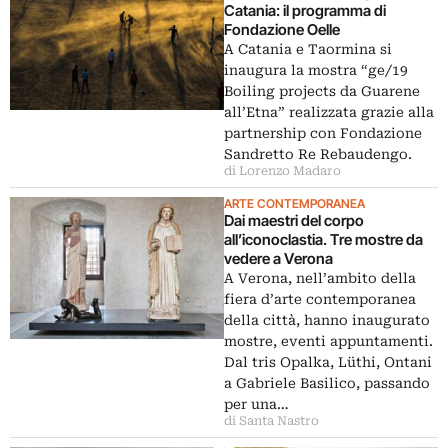
Catania: il programma di
Fondazione Oelle
A Catania e Taormina si
inaugura la mostra “ge/19
Boiling projects da Guarene
all’Etna” realizzata grazie alla
partnership con Fondazione
Sandretto Re Rebaudengo.
di Lorenzo Madaro
ARTE CONTEMPORANEA
Dai maestri del corpo
all’iconoclastia. Tre mostre da
vedere a Verona
A Verona, nell’ambito della
fiera d’arte contemporanea
della città, hanno inaugurato
mostre, eventi appuntamenti.
Dal tris Opalka, Lüthi, Ontani
a Gabriele Basilico, passando
per una…
di Santa Nastro