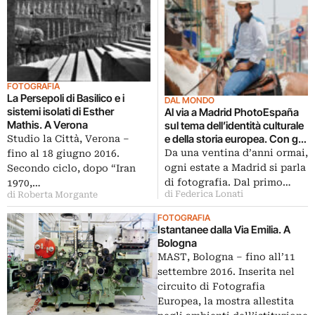
FOTOGRAFIA
La Persepoli di Basilico e i
DAL MONDO
sistemi isolati di Esther
Al via a Madrid PhotoEspaña
Mathis. A Verona
sul tema dell’identità culturale
e della storia europea. Con gli
Studio la Città, Verona –
italiani Scianna, Basilico e
Da una ventina d’anni ormai,
fino al 18 giugno 2016.
Clavarino
ogni estate a Madrid si parla
Secondo ciclo, dopo “Iran
di fotografia. Dal primo…
1970,…
di Federica Lonati
di Roberta Morgante
FOTOGRAFIA
Istantanee dalla Via Emilia. A
Bologna
MAST, Bologna – fino all’11
settembre 2016. Inserita nel
circuito di Fotografia
Europea, la mostra allestita