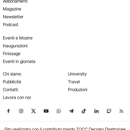
Abbonamenti
Magazine
Newsletter
Podcast
Eventi e Mostre
Inaugurazioni
Finissage
Eventi in giornata
Chi siamo
University
Pubblicità
Travel
Contatti
Produzioni
Lavora con noi
Seguici su Facebook
Seguici su Instagram
Seguici su X
Seguici su YouTube
Seguici su WhatsApp
Seguici su Telegram
Seguici su TikTok
Seguici su Link
Seguici su
Segui
Sito realizzato con il contributo bando TOCC Decreto Direttoriale