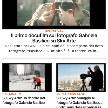
CINEMA & TV
Il primo docufilm sul fotografo Gabriele
Basilico su Sky Arte
Realizzato nel 2023, a dieci anni dalla scomparsa del noto
fotografo, “Basilico – L’infinito è là in fondo” va in…
CINEMA & TV
ARTI PERFORMATIVE
Su Sky Arte: un ricordo del
Su Sky Arte: omaggio al
fotografo Gabriele Basilico
fotografo Gabriele Basilico, a
undici anni dalla scomparsa