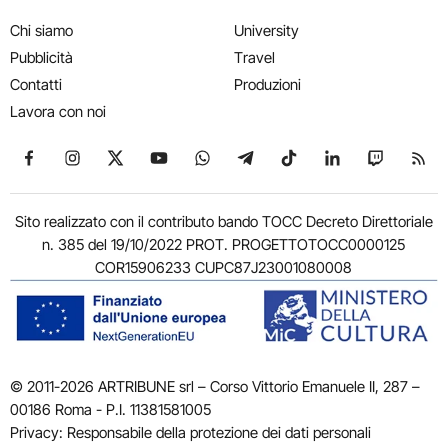
Chi siamo
University
Pubblicità
Travel
Contatti
Produzioni
Lavora con noi
Seguici su Facebook
Seguici su Instagram
Seguici su X
Seguici su YouTube
Seguici su WhatsApp
Seguici su Telegram
Seguici su TikTok
Seguici su Link
Seguici su
Segui
Sito realizzato con il contributo bando TOCC Decreto Direttoriale
n. 385 del 19/10/2022 PROT. PROGETTOTOCC0000125
COR15906233 CUPC87J23001080008
© 2011-2026 ARTRIBUNE srl – Corso Vittorio Emanuele II, 287 –
00186 Roma - P.I. 11381581005
Privacy: Responsabile della protezione dei dati personali