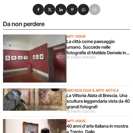
Condividi su Facebook
Condividi su X
Condividi su LinkedIn
Condividi su Pinterest
Condividi su WhatsApp
Condividi su Email
Da non perdere
ARTI VISIVE
La città come paesaggio
umano. Succede nelle
fotografie di Matilde Demele in
di Fabio Petrelli
mostra a Roma
ARCHEOLOGIA & ARTE ANTICA
La Vittoria Alata di Brescia. Una
scultura leggendaria vista da 40
grandi fotografi
di Paolo Cuccia
ARTI VISIVE
40 anni d’arte italiana in mostra
a Trento. Dalla