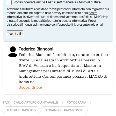
Voglio ricevere anche
Fest
: il settimanale sui festival culturali
Artribune Srl utilizza i dati da te forniti per tenerti informato con regolarità sul
mondo dell'arte, nel rispetto della privacy come indicato nella
nostra
informativa
. Iscrivendoti i tuoi dati personali verranno trasferiti su MailChimp
e trattati secondo le modalità riportate in
questa informativa
. Potrai
disiscriverti in qualsiasi momento con l'apposito link presente nelle email.
Iscriviti
Federica Bianconi
Federica Bianconi è architetto, curatore e critico
d’arte. Si è laureata in Architettura presso lo
IUAV di Venezia e ha frequentato il Master in
Management per Curatori di Musei di Arte e
Architettura Contemporanea presso il MACRO di
Roma nel…
Scopri di più
TAG
CARLO ARTURO QUINTAVALLE
FOTOGRAFIA
GABRIELE BASILICO
GIOVANNI CHIARAMONTE