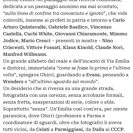
dedicata a un paesaggio anonimo ma mai scontato,
“
sulla linea di confine tra conosciuto e ignoto
”, che vide
coinvolti, insieme ai profeti in patria e intorno a
Carlo
Arturo Quintavalle
,
Gabriele Basilico
,
Vincenzo
Castella
,
Cuchi White
,
Giovanni Chiaramonte
,
Mimmo
Jodice
,
Mario Cresci
– presenti in mostra –
Nino
Criscenti
,
Vittore Fossati
,
Klaus Kinold
,
Claude Nori
,
Manfred Willmann
.
Un grande alfabeto del reale e dell’incanto di Via Emilia
e dintorni, immortalata “
come se fosse la prima e l’ultima
volta
”, spiegava Ghirri, guardando a
Evans
, pensando a
Wenders
e “
all’ultimo sguardo sul mondo
”.
Un desiderio che si riversa su una grande strada,
fotografata con una
carezza
, senza acrobazie formali,
senza fretta, esasperazioni di serie, colore o stile.
Soprattutto “senza”. Un’Emilia così com’era, per niente
paranoica, dove Ghirri (professore a Parma e
coordinatore di sguardi, oltre che fotografo) li aveva
tutti vicini, da
Celati
a
Parmiggiani
, da
Dalla
ai
CCCP
.