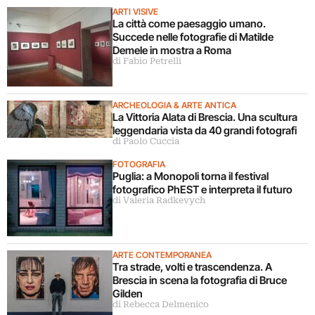
ARTI VISIVE
La città come paesaggio umano.
Succede nelle fotografie di Matilde
Demele in mostra a Roma
di Fabio Petrelli
ARCHEOLOGIA & ARTE ANTICA
La Vittoria Alata di Brescia. Una scultura
leggendaria vista da 40 grandi fotografi
di Paolo Cuccia
FOTOGRAFIA
Puglia: a Monopoli torna il festival
fotografico PhEST e interpreta il futuro
di Valeria Radkevych
ARTE CONTEMPORANEA
Tra strade, volti e trascendenza. A
Brescia in scena la fotografia di Bruce
Gilden
di Rebecca Delmenico