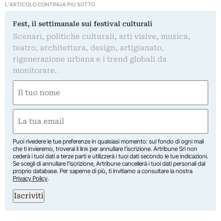
L'ARTICOLO CONTINUA PIÙ SOTTO
Fest, il settimanale sui festival culturali
Scenari, politiche culturali, arti visive, musica,
teatro, architettura, design, artigianato,
rigenerazione urbana e i trend globali da
monitorare.
Nome
(Obbligatorio)
Nome
Email
(Obbligatorio)
Puoi rivedere le tue preferenze in qualsiasi momento: sul fondo di ogni mail
che ti invieremo, troverai il link per annullare l’iscrizione. Artribune Srl non
cederà i tuoi dati a terze parti e utilizzerà i tuoi dati secondo le tue indicazioni.
Se scegli di annullare l’iscrizione, Artribune cancellerà i tuoi dati personali dal
proprio database. Per saperne di più, ti invitiamo a consultare la nostra
Privacy Policy
.
Iscriviti