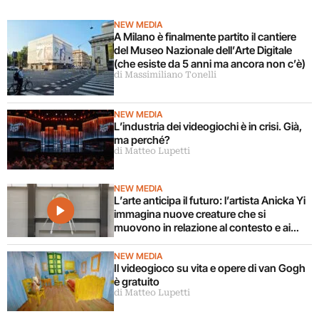
NEW MEDIA
A Milano è finalmente partito il cantiere
del Museo Nazionale dell’Arte Digitale
(che esiste da 5 anni ma ancora non c’è)
di Massimiliano Tonelli
NEW MEDIA
L’industria dei videogiochi è in crisi. Già,
ma perché?
di Matteo Lupetti
NEW MEDIA
L’arte anticipa il futuro: l’artista Anicka Yi
immagina nuove creature che si
muovono in relazione al contesto e ai
corpi circostanti
NEW MEDIA
Il videogioco su vita e opere di van Gogh
è gratuito
di Matteo Lupetti