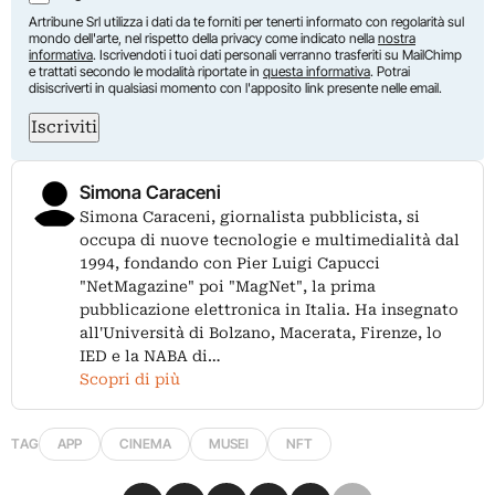
Artribune Srl utilizza i dati da te forniti per tenerti informato con regolarità sul
mondo dell'arte, nel rispetto della privacy come indicato nella
nostra
informativa
. Iscrivendoti i tuoi dati personali verranno trasferiti su MailChimp
e trattati secondo le modalità riportate in
questa informativa
. Potrai
disiscriverti in qualsiasi momento con l'apposito link presente nelle email.
Iscriviti
Simona Caraceni
Simona Caraceni, giornalista pubblicista, si
occupa di nuove tecnologie e multimedialità dal
1994, fondando con Pier Luigi Capucci
"NetMagazine" poi "MagNet", la prima
pubblicazione elettronica in Italia. Ha insegnato
all'Università di Bolzano, Macerata, Firenze, lo
IED e la NABA di…
Scopri di più
TAG
APP
CINEMA
MUSEI
NFT
Condividi su Facebook
Condividi su X
Condividi su LinkedIn
Condividi su Pinterest
Condividi su WhatsApp
Condividi su Email