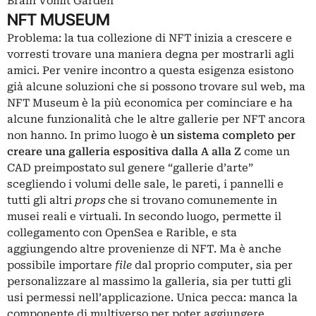
Brain Vomit Garden
NFT MUSEUM
Problema: la tua collezione di
NFT
inizia a crescere e
vorresti trovare una maniera degna per mostrarli agli
amici. Per venire incontro a questa esigenza esistono
già alcune soluzioni che si possono trovare sul web, ma
NFT Museum è la più economica per cominciare e ha
alcune funzionalità che le altre gallerie per NFT ancora
non hanno. In primo luogo
è un sistema completo per
creare una galleria espositiva dalla A alla Z
come un
CAD preimpostato sul genere “gallerie d’arte”
scegliendo i volumi delle sale, le pareti, i pannelli e
tutti gli altri
props
che si trovano comunemente in
musei reali e virtuali. In secondo luogo, permette il
collegamento con OpenSea e Rarible, e sta
aggiungendo altre provenienze di NFT. Ma è anche
possibile importare
file
dal proprio computer, sia per
personalizzare al massimo la galleria, sia per tutti gli
usi permessi nell’applicazione. Unica pecca: manca la
componente di multiverso per poter aggiungere