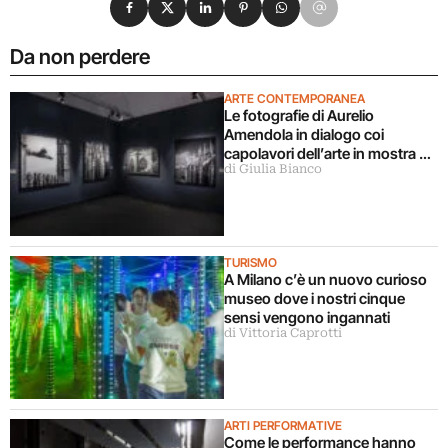
Da non perdere
ARTE CONTEMPORANEA
Le fotografie di Aurelio
Amendola in dialogo coi
capolavori dell’arte in mostra a
di Giulia Bianco
Milano
TURISMO
A Milano c’è un nuovo curioso
museo dove i nostri cinque
sensi vengono ingannati
di Vittoria Caprotti
ARTI PERFORMATIVE
Come le performance hanno