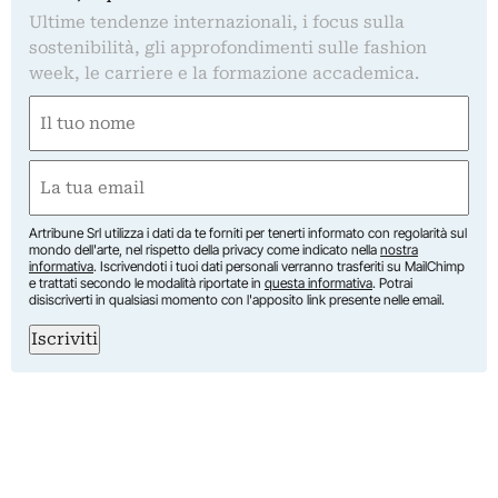
Ultime tendenze internazionali, i focus sulla
sostenibilità, gli approfondimenti sulle fashion
week, le carriere e la formazione accademica.
Nome
(Required)
First
Email
(Required)
Artribune Srl utilizza i dati da te forniti per tenerti informato con regolarità sul
mondo dell'arte, nel rispetto della privacy come indicato nella
nostra
informativa
. Iscrivendoti i tuoi dati personali verranno trasferiti su MailChimp
e trattati secondo le modalità riportate in
questa informativa
. Potrai
disiscriverti in qualsiasi momento con l'apposito link presente nelle email.
Iscriviti