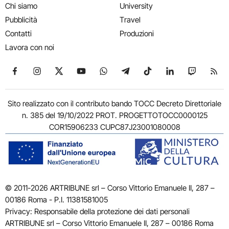
Chi siamo
University
Pubblicità
Travel
Contatti
Produzioni
Lavora con noi
Seguici su Facebook
Seguici su Instagram
Seguici su X
Seguici su YouTube
Seguici su WhatsApp
Seguici su Telegram
Seguici su TikTok
Seguici su Link
Seguici su
Segui
Sito realizzato con il contributo bando TOCC Decreto Direttoriale
n. 385 del 19/10/2022 PROT. PROGETTOTOCC0000125
COR15906233 CUPC87J23001080008
© 2011-2026 ARTRIBUNE srl – Corso Vittorio Emanuele II, 287 –
00186 Roma - P.I. 11381581005
Privacy: Responsabile della protezione dei dati personali
ARTRIBUNE srl – Corso Vittorio Emanuele II, 287 – 00186 Roma