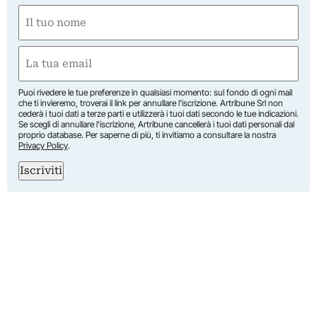
Nome
(Required)
First
Email
(Required)
Puoi rivedere le tue preferenze in qualsiasi momento: sul fondo di ogni mail
che ti invieremo, troverai il link per annullare l’iscrizione. Artribune Srl non
cederà i tuoi dati a terze parti e utilizzerà i tuoi dati secondo le tue indicazioni.
Se scegli di annullare l’iscrizione, Artribune cancellerà i tuoi dati personali dal
proprio database. Per saperne di più, ti invitiamo a consultare la nostra
Privacy Policy
.
Iscriviti