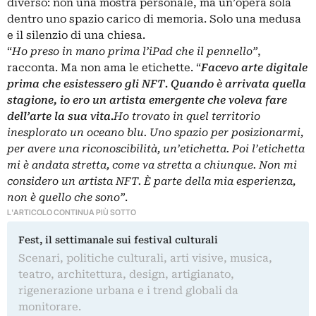
diverso: non una mostra personale, ma un’opera sola
dentro uno spazio carico di memoria. Solo una medusa
e il silenzio di una chiesa.
“
Ho preso in mano prima l’iPad che il pennello”
,
racconta. Ma non ama le etichette. “
Facevo arte digitale
prima che esistessero gli NFT. Quando è arrivata quella
stagione, io ero un artista emergente che voleva fare
dell’arte la sua vita.
Ho trovato in quel territorio
inesplorato un oceano blu. Uno spazio per posizionarmi,
per avere una riconoscibilità, un’etichetta. Poi l’etichetta
mi è andata stretta, come va stretta a chiunque. Non mi
considero un artista NFT. È parte della mia esperienza,
non è quello che sono”
.
L'ARTICOLO CONTINUA PIÙ SOTTO
Fest, il settimanale sui festival culturali
Scenari, politiche culturali, arti visive, musica,
teatro, architettura, design, artigianato,
rigenerazione urbana e i trend globali da
monitorare.