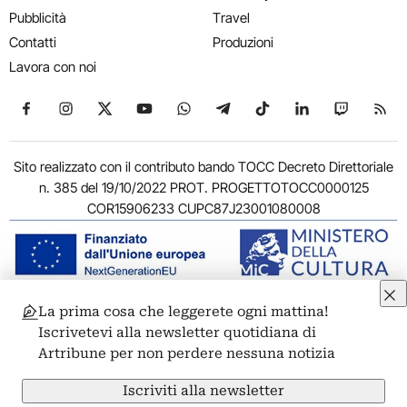
Pubblicità
Travel
Contatti
Produzioni
Lavora con noi
Seguici su Facebook
Seguici su Instagram
Seguici su X
Seguici su YouTube
Seguici su WhatsApp
Seguici su Telegram
Seguici su TikTok
Seguici su Link
Seguici su
Segui
Sito realizzato con il contributo bando TOCC Decreto Direttoriale
n. 385 del 19/10/2022 PROT. PROGETTOTOCC0000125
COR15906233 CUPC87J23001080008
La prima cosa che leggerete ogni mattina!
© 2011-2026 ARTRIBUNE srl – Corso Vittorio Emanuele II, 287 –
Iscrivetevi alla newsletter quotidiana di
00186 Roma - P.I. 11381581005
Artribune per non perdere nessuna notizia
Privacy: Responsabile della protezione dei dati personali
ARTRIBUNE srl – Corso Vittorio Emanuele II, 287 – 00186 Roma
Iscriviti alla newsletter
Termini e condizioni
Privacy Policy
Cookie Policy
Credits