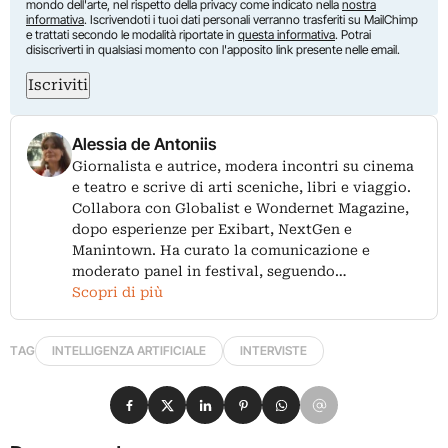
mondo dell'arte, nel rispetto della privacy come indicato nella
nostra
informativa
. Iscrivendoti i tuoi dati personali verranno trasferiti su MailChimp
e trattati secondo le modalità riportate in
questa informativa
. Potrai
disiscriverti in qualsiasi momento con l'apposito link presente nelle email.
Iscriviti
Alessia de Antoniis
Giornalista e autrice, modera incontri su cinema
e teatro e scrive di arti sceniche, libri e viaggio.
Collabora con Globalist e Wondernet Magazine,
dopo esperienze per Exibart, NextGen e
Manintown. Ha curato la comunicazione e
moderato panel in festival, seguendo…
Scopri di più
TAG
INTELLIGENZA ARTIFICIALE
INTERVISTE
Condividi su Facebook
Condividi su X
Condividi su LinkedIn
Condividi su Pinterest
Condividi su WhatsApp
Condividi su Email