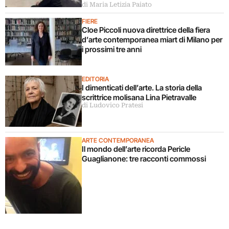
di Maria Letizia Paiato
FIERE
Cloe Piccoli nuova direttrice della fiera
d’arte contemporanea miart di Milano per
i prossimi tre anni
EDITORIA
I dimenticati dell’arte. La storia della
scrittrice molisana Lina Pietravalle
di Ludovico Pratesi
ARTE CONTEMPORANEA
Il mondo dell’arte ricorda Pericle
Guaglianone: tre racconti commossi