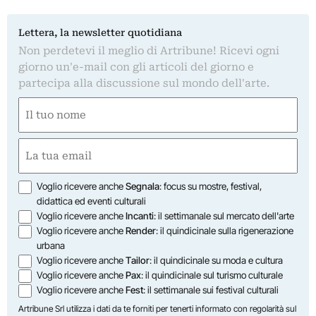
Lettera, la newsletter quotidiana
Non perdetevi il meglio di Artribune! Ricevi ogni
giorno un'e-mail con gli articoli del giorno e
partecipa alla discussione sul mondo dell'arte.
Nome
(Required)
First
Email
(Required)
Opzioni
Voglio ricevere anche
Segnala
: focus su mostre, festival,
didattica ed eventi culturali
Voglio ricevere anche
Incanti
: il settimanale sul mercato dell'arte
Voglio ricevere anche
Render
: il quindicinale sulla rigenerazione
urbana
Voglio ricevere anche
Tailor
: il quindicinale su moda e cultura
Voglio ricevere anche
Pax
: il quindicinale sul turismo culturale
Voglio ricevere anche
Fest
: il settimanale sui festival culturali
Artribune Srl utilizza i dati da te forniti per tenerti informato con regolarità sul