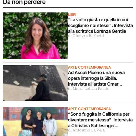
Da non perdere
LIBRI
“La volta giusta è quella in cui
scegliamo noi stessi”. Intervista
alla scrittrice Lorenza Gentile
di Ginevra Barbetti
ARTE CONTEMPORANEA
Ad Ascoli Piceno una nuova
opera interroga la Sibilla.
Intervista all’artista Omar
di Maria Letizia Paiato
Galliani
ARTE CONTEMPORANEA
“Sono fuggita in California per
diventare me stessa”. Intervista
a Christina Schlesinger
di Antonino La Vela
delle Guerrilla Girls