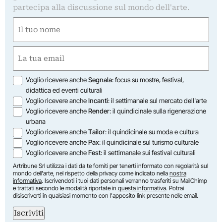
partecipa alla discussione sul mondo dell'arte.
Nome
(Required)
First
Email
(Required)
Opzioni
Voglio ricevere anche
Segnala
: focus su mostre, festival,
didattica ed eventi culturali
Voglio ricevere anche
Incanti
: il settimanale sul mercato dell'arte
Voglio ricevere anche
Render
: il quindicinale sulla rigenerazione
urbana
Voglio ricevere anche
Tailor
: il quindicinale su moda e cultura
Voglio ricevere anche
Pax
: il quindicinale sul turismo culturale
Voglio ricevere anche
Fest
: il settimanale sui festival culturali
Artribune Srl utilizza i dati da te forniti per tenerti informato con regolarità sul
mondo dell'arte, nel rispetto della privacy come indicato nella
nostra
informativa
. Iscrivendoti i tuoi dati personali verranno trasferiti su MailChimp
e trattati secondo le modalità riportate in
questa informativa
. Potrai
disiscriverti in qualsiasi momento con l'apposito link presente nelle email.
Iscriviti