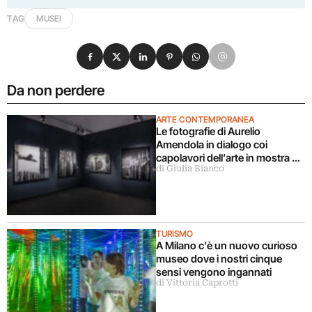
TAG
MUSEI
Condividi su Facebook
Condividi su X
Condividi su LinkedIn
Condividi su Pinterest
Condividi su WhatsApp
Condividi su Email
Da non perdere
ARTE CONTEMPORANEA
Le fotografie di Aurelio
Amendola in dialogo coi
capolavori dell’arte in mostra a
di Giulia Bianco
Milano
TURISMO
A Milano c’è un nuovo curioso
museo dove i nostri cinque
sensi vengono ingannati
di Vittoria Caprotti