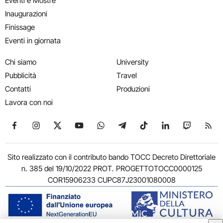
Eventi e Mostre
Inaugurazioni
Finissage
Eventi in giornata
Chi siamo
University
Pubblicità
Travel
Contatti
Produzioni
Lavora con noi
Seguici su Facebook
Seguici su Instagram
Seguici su X
Seguici su YouTube
Seguici su WhatsApp
Seguici su Telegram
Seguici su TikTok
Seguici su Link
Seguici su
Segui
Sito realizzato con il contributo bando TOCC Decreto Direttoriale
n. 385 del 19/10/2022 PROT. PROGETTOTOCC0000125
COR15906233 CUPC87J23001080008