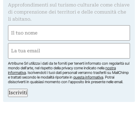
Approfondimenti sul turismo culturale come chiave
di comprensione dei territori e delle comunità che
li abitano.
Nome
(Required)
First
Email
(Required)
Artribune Srl utilizza i dati da te forniti per tenerti informato con regolarità sul
mondo dell'arte, nel rispetto della privacy come indicato nella
nostra
informativa
. Iscrivendoti i tuoi dati personali verranno trasferiti su MailChimp
e trattati secondo le modalità riportate in
questa informativa
. Potrai
disiscriverti in qualsiasi momento con l'apposito link presente nelle email.
Iscriviti