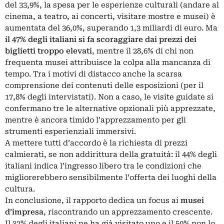
del 33,9%, la spesa per le esperienze culturali (andare al
cinema, a teatro, ai concerti, visitare mostre e musei) è
aumentata del 36,0%, superando 1,3 miliardi di euro. Ma
il 47% degli italiani si fa scoraggiare dai prezzi dei
biglietti troppo elevati
, mentre il 28,6% di chi non
frequenta musei attribuisce la colpa alla mancanza di
tempo. Tra i motivi di distacco anche la scarsa
comprensione dei contenuti delle esposizioni (per il
17,8% degli intervistati). Non a caso, le visite guidate si
confermano tre le alternative opzionali più apprezzate,
mentre è ancora timido l’apprezzamento per gli
strumenti esperienziali immersivi.
A mettere tutti d’accordo è la richiesta di prezzi
calmierati, se non addirittura della gratuità: il 44% degli
italiani indica l’ingresso libero tra le condizioni che
migliorerebbero sensibilmente l’offerta dei luoghi della
cultura.
In conclusione, il rapporto dedica un focus ai
musei
d’impresa
, riscontrando un apprezzamento crescente.
Il 32% degli italiani ne ha già visitato uno e il 50% non lo