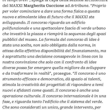
in tempi brevi”,
spiega la capa della sezione architettura
del MAXXI
Margherita Guccione
ad
Artribune
. “
Proprio
per voler cominciare a dare una forma fisica a questa
nuova e stimolante idea di futuro che il
MAXXI
sta
sviluppando. Il concorso riguarda un edificio
polifunzionale e una spettacolare fascia di verde urbano
che investirà la piazza e riempirà la sequenza degli spazi
pubblici del museo. La formula del concorso di idee è
stata una scelta, non solo obbligata dalla norma, in
attesa della effettiva disponibilità del finanziamento, ma
è soprattutto una decisione consapevole in linea con la
nostra convinzione che solo con il confronto di idee
diverse possa far emergere quella migliore da sviluppare
e da trasformare in realtà
”, prosegue. “
Il concorso è uno
strumento efficace e democratico, dà spazio ai talenti,
stimola la creatività dei progettisti di rispondere a temi
nuovi e sfidanti come questi. Il concorso è anche una
operazione culturale. Il concorso internazionale è in una
fase, e riguarda tanto l’edificio che il sistema del verde.
Che sono considerati un unico, grande intervento, per