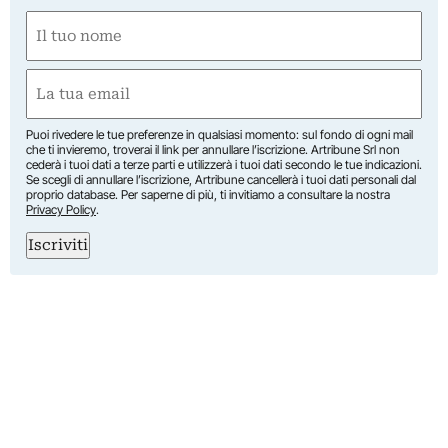
Nome
(Obbligatorio)
Nome
Email
(Obbligatorio)
Puoi rivedere le tue preferenze in qualsiasi momento: sul fondo di ogni mail
che ti invieremo, troverai il link per annullare l’iscrizione. Artribune Srl non
cederà i tuoi dati a terze parti e utilizzerà i tuoi dati secondo le tue indicazioni.
Se scegli di annullare l’iscrizione, Artribune cancellerà i tuoi dati personali dal
proprio database. Per saperne di più, ti invitiamo a consultare la nostra
Privacy Policy
.
Iscriviti