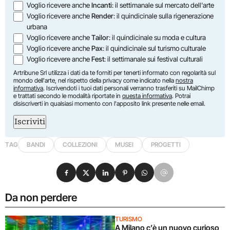
Voglio ricevere anche
Incanti
: il settimanale sul mercato dell'arte
Voglio ricevere anche
Render
: il quindicinale sulla rigenerazione
urbana
Voglio ricevere anche
Tailor
: il quindicinale su moda e cultura
Voglio ricevere anche
Pax
: il quindicinale sul turismo culturale
Voglio ricevere anche
Fest
: il settimanale sui festival culturali
Artribune Srl utilizza i dati da te forniti per tenerti informato con regolarità sul
mondo dell'arte, nel rispetto della privacy come indicato nella
nostra
informativa
. Iscrivendoti i tuoi dati personali verranno trasferiti su MailChimp
e trattati secondo le modalità riportate in
questa informativa
. Potrai
disiscriverti in qualsiasi momento con l'apposito link presente nelle email.
Iscriviti
TAG
BANDI
COLLEZIONI
MUSEI
PROGETTI
Condividi su Facebook
Condividi su X
Condividi su LinkedIn
Condividi su Pinterest
Condividi su WhatsApp
Condividi su Email
Da non perdere
TURISMO
A Milano c’è un nuovo curioso