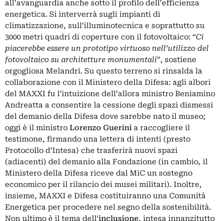
all’avanguardia anche sotto il profilo dell’efficienza
energetica. Si interverrà sugli impianti di
climatizzazione, sull’illuminotecnica e soprattutto su
3000 metri quadri di coperture con il fotovoltaico: “
Ci
piacerebbe essere un prototipo virtuoso nell’utilizzo del
fotovoltaico su architetture monumentali
”, sostiene
orgogliosa Melandri. Su questo terreno si rinsalda la
collaborazione con il Ministero della Difesa: agli albori
del
MAXXI
fu l’intuizione dell’allora ministro Beniamino
Andreatta a consentire la cessione degli spazi dismessi
del demanio della Difesa dove sarebbe nato il museo;
oggi è il ministro
Lorenzo Guerini
a raccogliere il
testimone, firmando una lettera di intenti (presto
Protocollo d’Intesa) che trasferirà nuovi spazi
(adiacenti) del demanio alla Fondazione (in cambio, il
Ministero della Difesa riceve dal MiC un sostegno
economico per il rilancio dei musei militari). Inoltre,
insieme, MAXXI e Difesa costituiranno una Comunità
Energetica per procedere nel segno della sostenibilità.
Non ultimo è il tema dell’
inclusione
, intesa innanzitutto