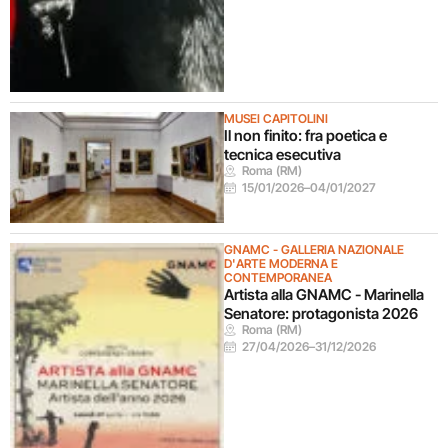
MUSEI CAPITOLINI
Il non finito: fra poetica e
tecnica esecutiva
Roma (RM)
15/01/2026
–
04/01/2027
GNAMC - GALLERIA NAZIONALE
D'ARTE MODERNA E
CONTEMPORANEA
Artista alla GNAMC - Marinella
Senatore: protagonista 2026
Roma (RM)
27/04/2026
–
31/12/2026