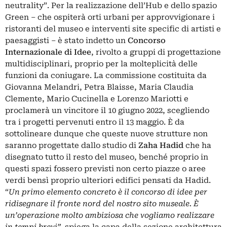
neutrality”. Per la realizzazione dell’Hub e dello spazio
Green – che ospiterà orti urbani per approvvigionare i
ristoranti del museo e interventi site specific di artisti e
paesaggisti – è stato indetto un
Concorso
Internazionale di Idee
, rivolto a gruppi di progettazione
multidisciplinari, proprio per la molteplicità delle
funzioni da coniugare. La commissione costituita da
Giovanna Melandri, Petra Blaisse, Maria Claudia
Clemente, Mario Cucinella e Lorenzo Mariotti e
proclamerà un vincitore il 10 giugno 2022, scegliendo
tra i progetti pervenuti entro il 13 maggio. È da
sottolineare dunque che queste nuove strutture non
saranno progettate dallo studio di
Zaha Hadid
che ha
disegnato tutto il resto del museo, benché proprio in
questi spazi fossero previsti non certo piazze o aree
verdi bensì proprio ulteriori edifici pensati da Hadid.
“
Un primo elemento concreto è il concorso di idee per
ridisegnare il fronte nord del nostro sito museale. È
un’operazione molto ambiziosa che vogliamo realizzare