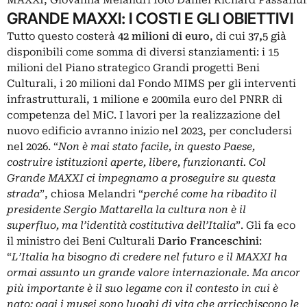
MAXXI, Giovanna Melandri foto Daniel Richard Passafi
GRANDE MAXXI: I COSTI E GLI OBIETTIVI
Tutto questo costerà
42 milioni di euro
, di cui
37,5
già
disponibili come somma di diversi stanziamenti: i 15
milioni del Piano strategico Grandi progetti Beni
Culturali, i 20 milioni dal Fondo MIMS per gli interventi
infrastrutturali, 1 milione e 200mila euro del PNRR di
competenza del MiC. I lavori per la realizzazione del
nuovo edificio avranno inizio nel 2023, per concludersi
nel 2026. “
Non è mai stato facile, in questo Paese,
costruire istituzioni aperte, libere, funzionanti. Col
Grande MAXXI ci impegnamo a proseguire su questa
strada
”, chiosa Melandri “
perché come ha ribadito il
presidente Sergio Mattarella la cultura non è il
superfluo, ma l’identità costitutiva dell’Italia
”. Gli fa eco
il ministro dei Beni Culturali
Dario Franceschini
:
“
L’Italia ha bisogno di credere nel futuro e il MAXXI ha
ormai assunto un grande valore internazionale. Ma ancor
più importante è il suo legame con il contesto in cui è
nato: oggi i musei sono luoghi di vita che arricchiscono le