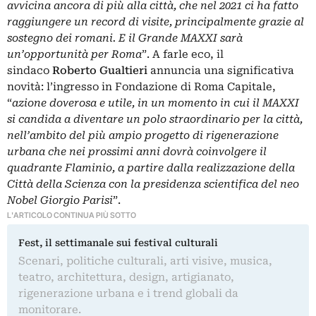
avvicina ancora di più alla città, che nel 2021 ci ha fatto
raggiungere un record di visite, principalmente grazie al
sostegno dei romani. E il Grande MAXXI sarà
un’opportunità per Roma
”. A farle eco, il
sindaco
Roberto Gualtieri
annuncia una significativa
novità: l’ingresso in Fondazione di Roma Capitale,
“
azione doverosa e utile, in un momento in cui il MAXXI
si candida a diventare un polo straordinario per la città,
nell’ambito del più ampio progetto di rigenerazione
urbana che nei prossimi anni dovrà coinvolgere il
quadrante Flaminio, a partire dalla realizzazione della
Città della Scienza con la presidenza scientifica del neo
Nobel Giorgio Parisi
”.
L'ARTICOLO CONTINUA PIÙ SOTTO
Fest, il settimanale sui festival culturali
Scenari, politiche culturali, arti visive, musica,
teatro, architettura, design, artigianato,
rigenerazione urbana e i trend globali da
monitorare.