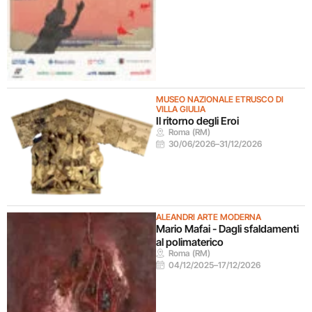
MUSEO NAZIONALE ETRUSCO DI
VILLA GIULIA
Il ritorno degli Eroi
Roma (RM)
30/06/2026
–
31/12/2026
ALEANDRI ARTE MODERNA
Mario Mafai - Dagli sfaldamenti
al polimaterico
Roma (RM)
04/12/2025
–
17/12/2026