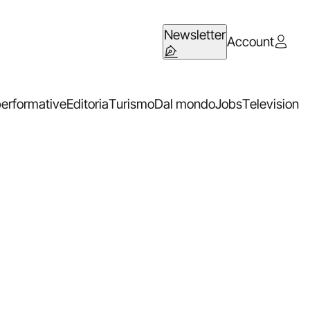
Newsletter
Account
performative
Editoria
Turismo
Dal mondo
Jobs
Television