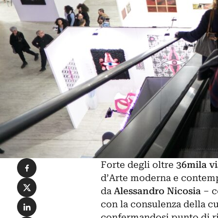
Condividi su Facebook
Forte degli oltre
36mila vi
d’Arte moderna e conte
Condividi su X
da
Alessandro Nicosia
– c
Condividi su LinkedIn
con la consulenza della c
confermandosi punto di r