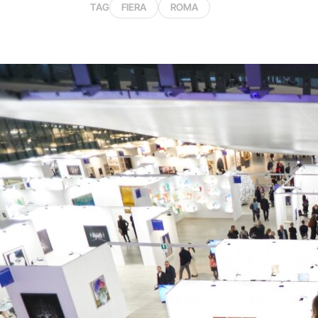
TAG
FIERA
ROMA