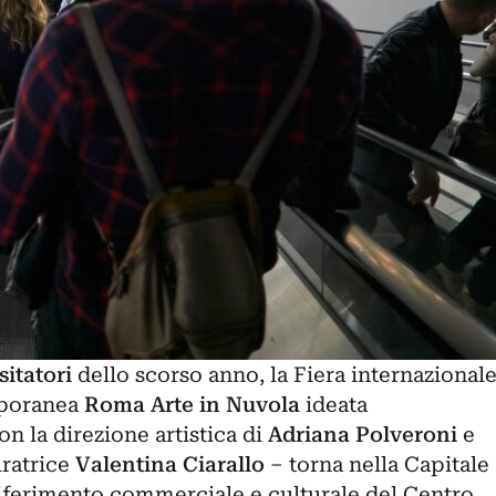
sitatori
dello
scorso anno
, la Fiera internazional
mporanea
Roma Arte in Nuvola
ideata
on la direzione artistica di
Adriana Polveroni
e
uratrice
Valentina Ciarallo
– torna nella Capitale
iferimento commerciale e culturale del Centro