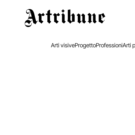
Artribune
Arti visive
Progetto
Professioni
Arti 