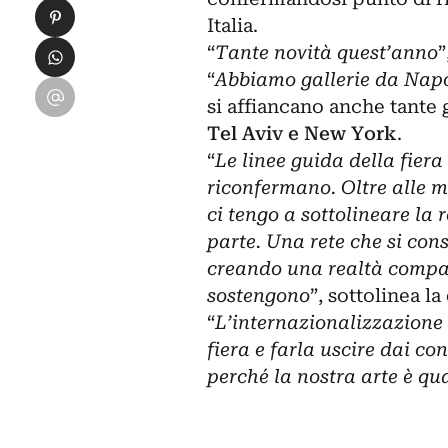
Condividi su Pinterest
Italia.
Condividi su WhatsApp
“
Tante novità quest’anno
”
“
Abbiamo gallerie da Napol
Condividi su Email
si affiancano anche tante g
Tel Aviv e New York
.
“
Le linee guida della fier
riconfermano. Oltre alle 
ci tengo a sottolineare la 
parte. Una rete che si conso
creando una realtà compatt
sostengono
”, sottolinea la
“
L’internazionalizzazione 
fiera e farla uscire dai con
perché la nostra arte è qu