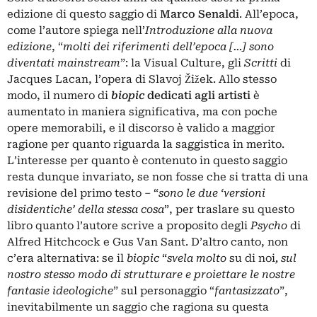
edizione di questo saggio di
Marco Senaldi
. All’epoca,
come l’autore spiega nell’
Introduzione alla nuova
edizione
, “
molti dei riferimenti dell’epoca […] sono
diventati mainstream
”: la Visual Culture, gli
Scritti
di
Jacques Lacan, l’opera di Slavoj Žižek. Allo stesso
modo, il numero di
biopic
dedicati agli artisti
è
aumentato in maniera significativa, ma con poche
opere memorabili, e il discorso è valido a maggior
ragione per quanto riguarda la saggistica in merito.
L’interesse per quanto è contenuto in questo saggio
resta dunque invariato, se non fosse che si tratta di una
revisione del primo testo – “
sono le due ‘versioni
disidentiche’ della stessa cosa
”, per traslare su questo
libro quanto l’autore scrive a proposito degli
Psycho
di
Alfred Hitchcock e Gus Van Sant. D’altro canto, non
c’era alternativa: se il
biopic
“
svela molto
su di noi
, sul
nostro stesso modo di strutturare e proiettare le nostre
fantasie ideologiche
” sul personaggio “
fantasizzato
”,
inevitabilmente un saggio che ragiona su questa