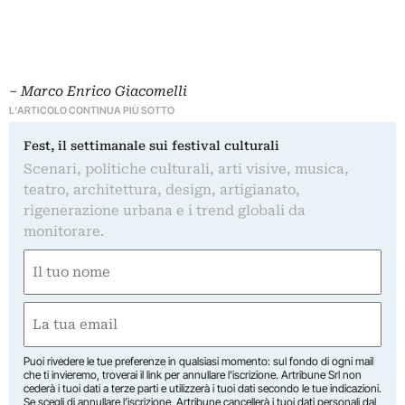
– Marco Enrico Giacomelli
L'ARTICOLO CONTINUA PIÙ SOTTO
Fest, il settimanale sui festival culturali
Scenari, politiche culturali, arti visive, musica,
teatro, architettura, design, artigianato,
rigenerazione urbana e i trend globali da
monitorare.
Nome
(Required)
First
Email
(Required)
Puoi rivedere le tue preferenze in qualsiasi momento: sul fondo di ogni mail
che ti invieremo, troverai il link per annullare l’iscrizione. Artribune Srl non
cederà i tuoi dati a terze parti e utilizzerà i tuoi dati secondo le tue indicazioni.
Se scegli di annullare l’iscrizione, Artribune cancellerà i tuoi dati personali dal