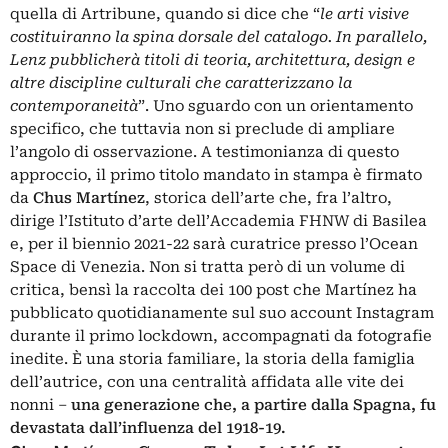
quella di Artribune, quando si dice che “
l
e arti visive
costituiranno la spina dorsale del catalogo. In parallelo,
Lenz pubblicherà titoli di teoria, architettura, design e
altre discipline culturali che caratterizzano la
contemporaneità
”. Uno sguardo con un orientamento
specifico, che tuttavia non si preclude di ampliare
l’angolo di osservazione. A testimonianza di questo
approccio, il primo titolo mandato in stampa è firmato
da
Chus Martínez
, storica dell’arte che, fra l’altro,
dirige l’Istituto d’arte dell’Accademia FHNW di Basilea
e, per il biennio 2021-22 sarà curatrice presso l’
Ocean
Space
di Venezia. Non si tratta però di un volume di
critica, bensì la raccolta dei 100 post che Martínez ha
pubblicato quotidianamente sul suo account Instagram
durante il primo lockdown, accompagnati da fotografie
inedite. È una storia familiare, la storia della famiglia
dell’autrice, con una centralità affidata alle vite dei
nonni –
una generazione che, a partire dalla Spagna, fu
devastata dall’influenza del 1918-19.