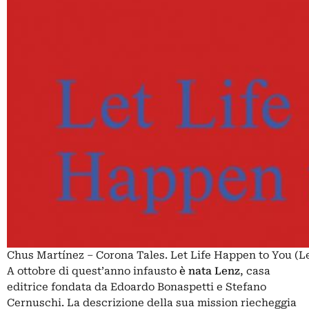
Chus Martínez – Corona Tales. Let Life Happen to You (L
A ottobre di quest’anno infausto
è nata Lenz
, casa
editrice fondata da
Edoardo Bonaspetti
e Stefano
Cernuschi. La descrizione della sua mission riecheggia