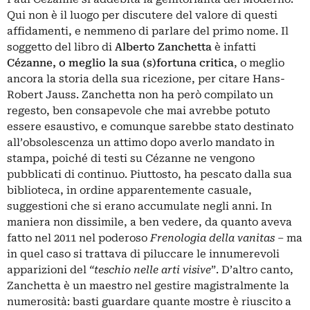
Qui non è il luogo per discutere del valore di questi
affidamenti, e nemmeno di parlare del primo nome. Il
soggetto del libro di
Alberto Zanchetta
è infatti
Cézanne, o meglio la sua (s)fortuna critica
, o meglio
ancora la storia della sua ricezione, per citare Hans-
Robert Jauss. Zanchetta non ha però compilato un
regesto, ben consapevole che mai avrebbe potuto
essere esaustivo, e comunque sarebbe stato destinato
all’obsolescenza un attimo dopo averlo mandato in
stampa, poiché di testi su Cézanne ne vengono
pubblicati di continuo. Piuttosto, ha pescato dalla sua
biblioteca, in ordine apparentemente casuale,
suggestioni che si erano accumulate negli anni. In
maniera non dissimile, a ben vedere, da quanto aveva
fatto nel 2011 nel poderoso
Frenologia della vanitas
– ma
in quel caso si trattava di piluccare le innumerevoli
apparizioni del
“teschio nelle arti visive
”. D’altro canto,
Zanchetta è un maestro nel gestire magistralmente la
numerosità: basti guardare quante mostre è riuscito a