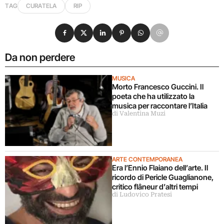
TAG
CURATELA
RIP
Condividi su Facebook
Condividi su X
Condividi su LinkedIn
Condividi su Pinterest
Condividi su WhatsApp
Condividi su Email
Da non perdere
MUSICA
Morto Francesco Guccini. Il
poeta che ha utilizzato la
musica per raccontare l’Italia
di Valentina Muzi
ARTE CONTEMPORANEA
Era l’Ennio Flaiano dell’arte. Il
ricordo di Pericle Guaglianone,
critico flâneur d’altri tempi
di Ludovico Pratesi