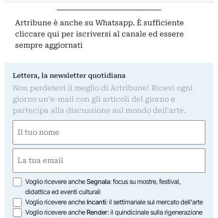
Artribune è anche su Whatsapp. È sufficiente
cliccare qui
per iscriversi al canale ed essere
sempre aggiornati
Lettera, la newsletter quotidiana
Non perdetevi il meglio di Artribune! Ricevi ogni
giorno un'e-mail con gli articoli del giorno e
partecipa alla discussione sul mondo dell'arte.
Nome
(Obbligatorio)
Nome
Email
(Obbligatorio)
Opzioni
Voglio ricevere anche
Segnala
: focus su mostre, festival,
didattica ed eventi culturali
Voglio ricevere anche
Incanti
: il settimanale sul mercato dell'arte
Voglio ricevere anche
Render
: il quindicinale sulla rigenerazione