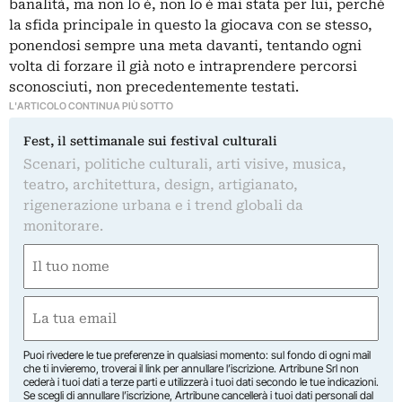
banalità, ma non lo è, non lo è mai stata per lui, perché
la sfida principale in questo la giocava con se stesso,
ponendosi sempre una meta davanti, tentando ogni
volta di forzare il già noto e intraprendere percorsi
sconosciuti, non precedentemente testati.
L'ARTICOLO CONTINUA PIÙ SOTTO
Fest, il settimanale sui festival culturali
Scenari, politiche culturali, arti visive, musica,
teatro, architettura, design, artigianato,
rigenerazione urbana e i trend globali da
monitorare.
Nome
(Obbligatorio)
Nome
Email
(Obbligatorio)
Puoi rivedere le tue preferenze in qualsiasi momento: sul fondo di ogni mail
che ti invieremo, troverai il link per annullare l’iscrizione. Artribune Srl non
cederà i tuoi dati a terze parti e utilizzerà i tuoi dati secondo le tue indicazioni.
Se scegli di annullare l’iscrizione, Artribune cancellerà i tuoi dati personali dal