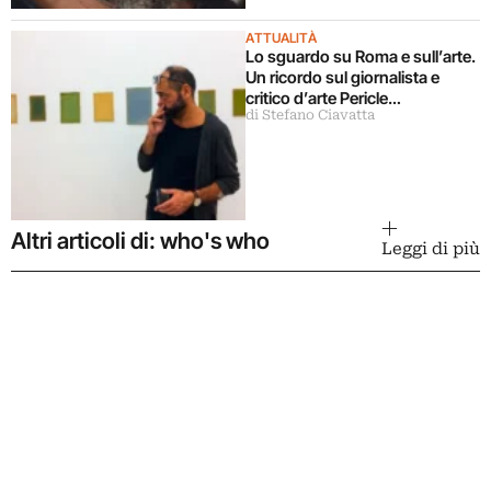
ATTUALITÀ
Lo sguardo su Roma e sull’arte.
Un ricordo sul giornalista e
critico d’arte Pericle
di Stefano Ciavatta
Guaglianone
Altri articoli di: who's who
Leggi di più