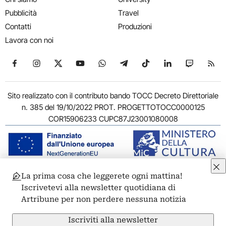
Pubblicità
Travel
Contatti
Produzioni
Lavora con noi
Seguici su Facebook
Seguici su Instagram
Seguici su X
Seguici su YouTube
Seguici su WhatsApp
Seguici su Telegram
Seguici su TikTok
Seguici su Link
Seguici su
Segui
Sito realizzato con il contributo bando TOCC Decreto Direttoriale
n. 385 del 19/10/2022 PROT. PROGETTOTOCC0000125
COR15906233 CUPC87J23001080008
La prima cosa che leggerete ogni mattina!
© 2011-2026 ARTRIBUNE srl – Corso Vittorio Emanuele II, 287 –
Iscrivetevi alla newsletter quotidiana di
00186 Roma - P.I. 11381581005
Artribune per non perdere nessuna notizia
Privacy: Responsabile della protezione dei dati personali
ARTRIBUNE srl – Corso Vittorio Emanuele II, 287 – 00186 Roma
Iscriviti alla newsletter
Termini e condizioni
Privacy Policy
Cookie Policy
Credits