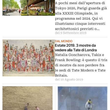
A pochi mesi dall’apertura di
Tokyo 2020, Parigi guarda già
alla XXXIII Olimpiade, in
programma nel 2024. Qui vi
illustriamo cinque interventi
architettonici previsti o…
del 9 Settembre 2019
DAL MONDO
Estate 2019. 3 mostre da
vedere alla Tate di Londra
Natalia Goncharova, Takis e
Frank Bowling: è questo il tris
di mostre da non perdere fra
le sedi di Tate Modern e Tate
Britain.
del 10 Agosto 2019