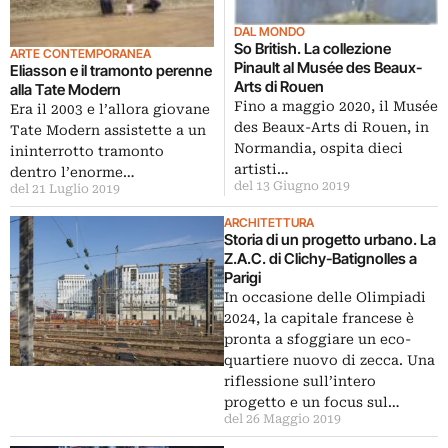
DAL MONDO
So British. La collezione
ARTE CONTEMPORANEA
Pinault al Musée des Beaux-
Eliasson e il tramonto perenne
Arts di Rouen
alla Tate Modern
Fino a maggio 2020, il Musée
Era il 2003 e l’allora giovane
des Beaux-Arts di Rouen, in
Tate Modern assistette a un
Normandia, ospita dieci
ininterrotto tramonto
artisti…
dentro l’enorme…
del 13 Giugno 2019
del 21 Luglio 2019
ARCHITETTURA
Storia di un progetto urbano. La
Z.A.C. di Clichy-Batignolles a
Parigi
In occasione delle Olimpiadi
2024, la capitale francese è
pronta a sfoggiare un eco-
quartiere nuovo di zecca. Una
riflessione sull’intero
progetto e un focus sul…
del 26 Maggio 2019