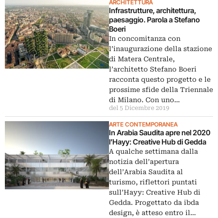
ARCHITETTURA
Infrastrutture, architettura,
paesaggio. Parola a Stefano
Boeri
In concomitanza con
l’inaugurazione della stazione
di Matera Centrale,
l’architetto Stefano Boeri
racconta questo progetto e le
prossime sfide della Triennale
di Milano. Con uno…
del 5 Dicembre 2019
ARTE CONTEMPORANEA
In Arabia Saudita apre nel 2020
l’Hayy: Creative Hub di Gedda
A qualche settimana dalla
notizia dell’apertura
dell’Arabia Saudita al
turismo, riflettori puntati
sull’Hayy: Creative Hub di
Gedda. Progettato da ibda
design, è atteso entro il…