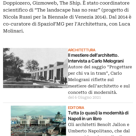
Doppiozero, Gizmoweb, The Ship. È stato coordinatore
scientifico di “The landscape has no rear” (progetto di
Nicola Russi per la Biennale di Venezia 2014). Dal 2014 è
co-curatore di SpazioFMG per l’Architettura, con Luca
Molinari.
ARCHITETTURA
Il mestiere dell’architetto.
Intervista a Carlo Melograni
Autore del saggio “Progettare
per chi va in tram”, Carlo
Melograni riflette sul
mestiere dell’architetto e sul
concetto di modernità.
del 6 Giugno 2021
EDITORIA
Tutta (o quasi) la modernità di
Napoli in un libro
Gli architetti Benoît Jallon e
Umberto Napolitano, che dal