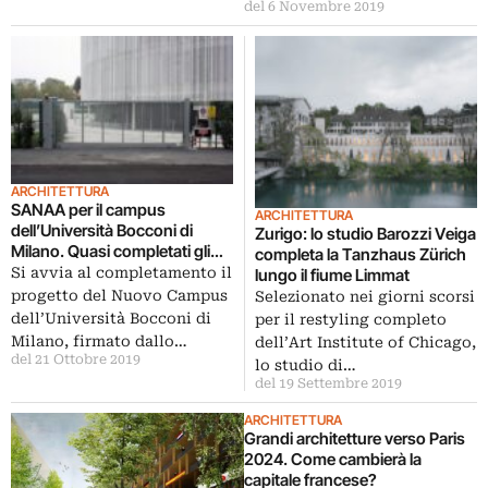
del 6 Novembre 2019
ARCHITETTURA
SANAA per il campus
ARCHITETTURA
dell’Università Bocconi di
Zurigo: lo studio Barozzi Veiga
Milano. Quasi completati gli
completa la Tanzhaus Zürich
edifici
Si avvia al completamento il
lungo il fiume Limmat
progetto del Nuovo Campus
Selezionato nei giorni scorsi
dell’Università Bocconi di
per il restyling completo
Milano, firmato dallo…
dell’Art Institute of Chicago,
del 21 Ottobre 2019
lo studio di…
del 19 Settembre 2019
ARCHITETTURA
Grandi architetture verso Paris
2024. Come cambierà la
capitale francese?