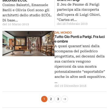
secondo ECÒL
Il Jeu de Paume di Parigi
Cosimo Balestri, Emanuele
partecipa alla riscoperta
Barili e Olivia Gori sono gli
dell’opera di Luigi Ghirri.
architetti dello studio ECÒL.
“Cartes et…
Di base…
del 28 Febbraio 2019
del 10 Marzo 2019
DAL MONDO
Tutto Gio Ponti a Parigi. Fra luci
e ombre
A quasi quarant’anni dalla
scomparsa del poliedrico
progettista, sei decenni della
sua carriera vengono
ripercorsi da una mostra
potenzialmente “esportabile”
anche in altre sedi espositive.
…
del 19 Dicembre 2018
Paginazione degli articoli
1
2
3
Pagina successiva