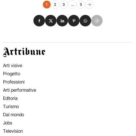
Navigazione eventi
1
2
3
…
5
Pagina successiva
Condividi su Facebook
Condividi su X
Condividi su LinkedIn
Condividi su Pinterest
Condividi su WhatsApp
Condividi su Email
Artribune
Arti visive
Progetto
Professioni
Arti performative
Editoria
Turismo
Dal mondo
Jobs
Television