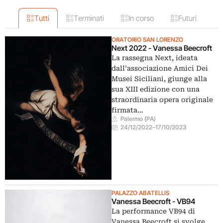
Tutti
Terminati
In corso
Futuri
ORATORIO SAN LORENZO
Next 2022 - Vanessa Beecroft
La rassegna Next, ideata
dall’associazione Amici Dei
Musei Siciliani, giunge alla
sua XIII edizione con una
straordinaria opera originale
firmata…
Palermo (PA)
24/12/2022
–
17/10/2023
PALAZZO ABATELLIS
Vanessa Beecroft - VB94
La performance VB94 di
Vanessa Beecroft si svolge