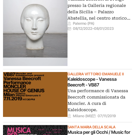
presso la Galleria regionale
della Sicilia – Palazzo
Abatellis, nel centro storico…
Palermo (PA)
08/12/2022
–
08/01/2023
GALLERIA VITTORIO EMANUELE II
Kaleidoscope - Vanessa
Beecroft - VB87
Una performance di Vanessa
Beecroft commissionata da
Moncler. A cura di
Kaleidoscope.
Milano (MI)
07/11/2019
SANTA MARIA DELLA SCALA
Musica per gli Occhi / Music for