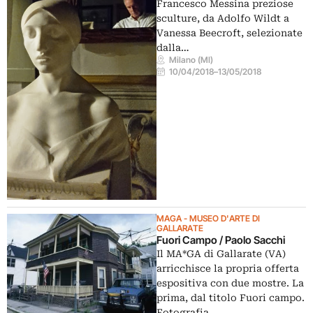
Francesco Messina preziose
sculture, da Adolfo Wildt a
Vanessa Beecroft, selezionate
dalla…
Milano (MI)
10/04/2018
–
13/05/2018
MAGA - MUSEO D'ARTE DI
GALLARATE
Fuori Campo / Paolo Sacchi
Il MA*GA di Gallarate (VA)
arricchisce la propria offerta
espositiva con due mostre. La
prima, dal titolo Fuori campo.
Fotografia…