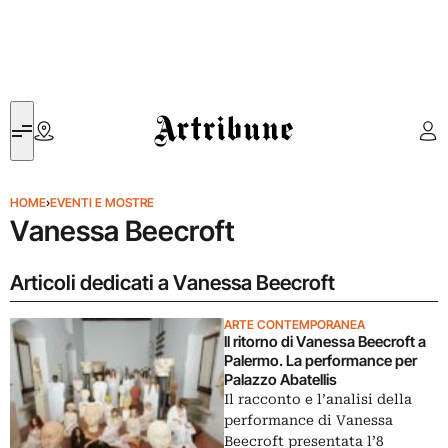
Artribune
HOME
›
EVENTI E MOSTRE
Vanessa Beecroft
Articoli dedicati a Vanessa Beecroft
ARTE CONTEMPORANEA
ll ritorno di Vanessa Beecroft a
Palermo. La performance per
Palazzo Abatellis
Il racconto e l’analisi della
performance di Vanessa
Beecroft presentata l’8