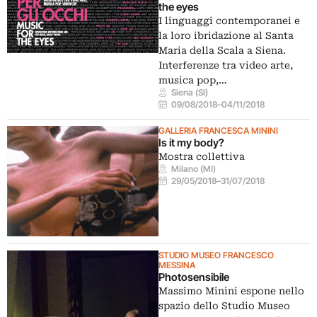
the eyes
I linguaggi contemporanei e
la loro ibridazione al Santa
Maria della Scala a Siena.
Interferenze tra video arte,
musica pop,…
Siena (SI)
09/08/2018
–
04/11/2018
GALLERIA FRANCESCA MININI
Is it my body?
Mostra collettiva
Milano (MI)
29/05/2018
–
31/07/2018
STUDIO MUSEO FRANCESCO
MESSINA
Photosensibile
Massimo Minini espone nello
spazio dello Studio Museo