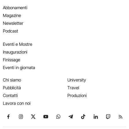
Abbonamenti
Magazine
Newsletter
Podcast
Eventi e Mostre
Inaugurazioni
Finissage
Eventi in giornata
Chi siamo
University
Pubblicità
Travel
Contatti
Produzioni
Lavora con noi
Seguici su Facebook
Seguici su Instagram
Seguici su X
Seguici su YouTube
Seguici su WhatsApp
Seguici su Telegram
Seguici su TikTok
Seguici su Link
Seguici su
Segui