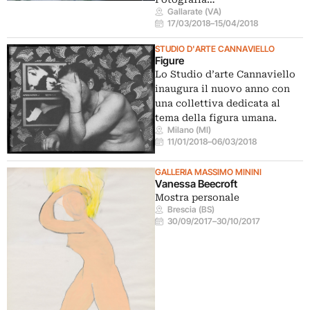
Gallarate (VA)
17/03/2018
–
15/04/2018
STUDIO D'ARTE CANNAVIELLO
Figure
Lo Studio d’arte Cannaviello
inaugura il nuovo anno con
una collettiva dedicata al
tema della figura umana.
Milano (MI)
11/01/2018
–
06/03/2018
GALLERIA MASSIMO MININI
Vanessa Beecroft
Mostra personale
Brescia (BS)
30/09/2017
–
30/10/2017