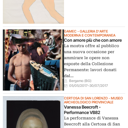
GAMEC - GALLERIA D'ARTE
MODERNA E CONTEMPORANEA
Con amore più che con amore
La mostra offre al pubblico
una nuova occasione per
ammirare le opere non
esposte della Collezione
Permanente: lavori donati
dal…
Bergamo (BG)
05/05/2017
–
30/07/2017
CERTOSA DI SAN LORENZO - MUSEO
ARCHEOLOGICO PROVINCIALE
Vanessa Beecroft -
Performance VB82
La performance di Vanessa
Beecroft alla Certosa di San