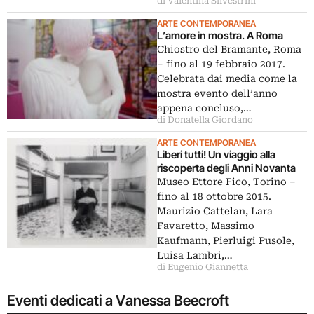
di Valentina Silvestrini
ARTE CONTEMPORANEA
L’amore in mostra. A Roma
Chiostro del Bramante, Roma
– fino al 19 febbraio 2017.
Celebrata dai media come la
mostra evento dell’anno
appena concluso,…
di Donatella Giordano
ARTE CONTEMPORANEA
Liberi tutti! Un viaggio alla
riscoperta degli Anni Novanta
Museo Ettore Fico, Torino –
fino al 18 ottobre 2015.
Maurizio Cattelan, Lara
Favaretto, Massimo
Kaufmann, Pierluigi Pusole,
Luisa Lambri,…
di Eugenio Giannetta
Eventi dedicati a Vanessa Beecroft