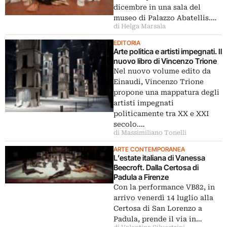
dicembre in una sala del
museo di Palazzo Abatellis.…
di Helga Marsala
EDITORIA
Arte politica e artisti impegnati. Il
nuovo libro di Vincenzo Trione
Nel nuovo volume edito da
Einaudi, Vincenzo Trione
propone una mappatura degli
artisti impegnati
politicamente tra XX e XXI
secolo.…
di Massimiliano Tonelli
ARTE CONTEMPORANEA
L’estate italiana di Vanessa
Beecroft. Dalla Certosa di
Padula a Firenze
Con la performance VB82, in
arrivo venerdì 14 luglio alla
Certosa di San Lorenzo a
Padula, prende il via in…