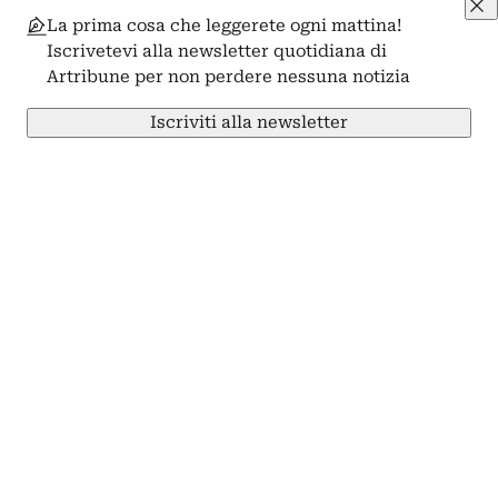
La prima cosa che leggerete ogni mattina!
Iscrivetevi alla newsletter quotidiana di
Artribune per non perdere nessuna notizia
Iscriviti alla newsletter
Condividi su Facebook
Condividi su X
Condividi su LinkedIn
Condividi su Pinterest
Condividi su WhatsApp
Condividi su Email
Artribune
Arti visive
Progetto
Professioni
Arti performative