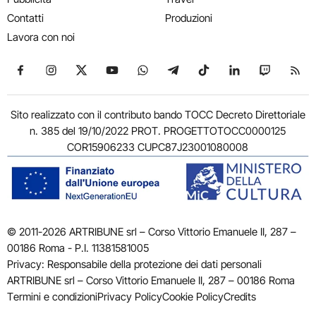
Contatti
Produzioni
Lavora con noi
Seguici su Facebook
Seguici su Instagram
Seguici su X
Seguici su YouTube
Seguici su WhatsApp
Seguici su Telegram
Seguici su TikTok
Seguici su Link
Seguici su
Segui
Sito realizzato con il contributo bando TOCC Decreto Direttoriale
n. 385 del 19/10/2022 PROT. PROGETTOTOCC0000125
COR15906233 CUPC87J23001080008
© 2011-2026 ARTRIBUNE srl – Corso Vittorio Emanuele II, 287 –
00186 Roma - P.I. 11381581005
Privacy: Responsabile della protezione dei dati personali
ARTRIBUNE srl – Corso Vittorio Emanuele II, 287 – 00186 Roma
Termini e condizioni
Privacy Policy
Cookie Policy
Credits