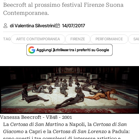
Beecroft al prossimo festival Firenze Suona
Contemporanea.
di Valentina Silvestrini
14/07/2017
TAG
ARTE CONTEMPORANEA
FIRENZE
PERFORMANCE
SA
Vanessa Beecroft - VB48 - 2001
La
Certosa di San Martino
a Napoli, la
Certosa di San
Giacomo
a Capri e la
Certosa di San Lorenzo
a Padula:
sono questi i tre complessi di interesse artistico e