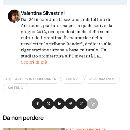
Valentina Silvestrini
Dal 2016 coordina la sezione architettura di
Artribune, piattaforma per la quale scrive da
giugno 2012, occupandosi anche della scena
culturale fiorentina. È cocuratrice della
newsletter "Artribune Render", dedicata alla
rigenerazione urbana a base culturale. Ha
studiato architettura all’Università La…
Scopri di più
TAG
ARTE CONTEMPORANEA
FIRENZE
PERFORMANCE
SALERNO
Condividi su Facebook
Condividi su X
Condividi su LinkedIn
Condividi su Pinterest
Condividi su WhatsApp
Condividi su Email
Da non perdere
ARTE CONTEMPORANEA