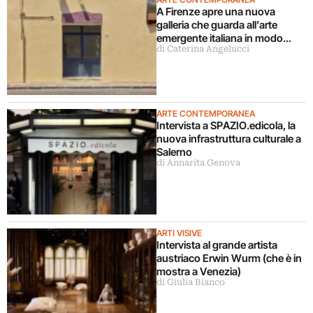
A Firenze apre una nuova
galleria che guarda all’arte
emergente italiana in modo
di Caterina Angelucci
decentrato
ARTE CONTEMPORANEA
Intervista a SPAZIO.edicola, la
nuova infrastruttura culturale a
Salerno
di Annarita Genova
ARTI VISIVE
Intervista al grande artista
austriaco Erwin Wurm (che è in
mostra a Venezia)
di Giulia Bianco