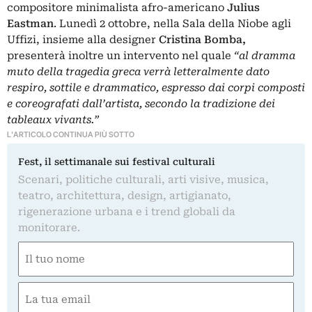
compositore minimalista afro-americano
Julius
Eastman
. Lunedì 2 ottobre, nella Sala della Niobe agli
Uffizi, insieme alla designer
Cristina Bomba,
presenterà inoltre un intervento nel quale
“al dramma
muto della tragedia greca verrà letteralmente dato
respiro, sottile e drammatico, espresso dai corpi composti
e coreografati dall’artista, secondo la tradizione dei
tableaux vivants.”
L'ARTICOLO CONTINUA PIÙ SOTTO
Fest, il settimanale sui festival culturali
Scenari, politiche culturali, arti visive, musica,
teatro, architettura, design, artigianato,
rigenerazione urbana e i trend globali da
monitorare.
Nome
(Obbligatorio)
Nome
Email
(Obbligatorio)