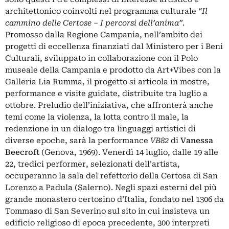
architettonico coinvolti nel programma culturale
“Il
cammino delle Certose – I percorsi dell’anima”
.
Promosso dalla Regione Campania, nell’ambito dei
progetti di eccellenza finanziati dal Ministero per i Beni
Culturali, sviluppato in collaborazione con il Polo
museale della Campania e prodotto da Art+Vibes con la
Galleria Lia Rumma, il progetto si articola in mostre,
performance e visite guidate, distribuite tra luglio a
ottobre. Preludio dell’iniziativa, che affronterà anche
temi come la violenza, la lotta contro il male, la
redenzione in un dialogo tra linguaggi artistici di
diverse epoche, sarà la performance
VB82
di
Vanessa
Beecroft
(Genova, 1969). Venerdì 14 luglio, dalle 19 alle
22, tredici performer, selezionati dell’artista,
occuperanno la sala del refettorio della Certosa di San
Lorenzo a Padula (Salerno). Negli spazi esterni del più
grande monastero certosino d’Italia, fondato nel 1306 da
Tommaso di San Severino sul sito in cui insisteva un
edificio religioso di epoca precedente, 300 interpreti