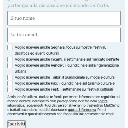
partecipa alla discussione sul mondo dell'arte.
Nome
(Obbligatorio)
Nome
Email
(Obbligatorio)
Opzioni
Voglio ricevere anche
Segnala
: focus su mostre, festival,
didattica ed eventi culturali
Voglio ricevere anche
Incanti
: il settimanale sul mercato dell'arte
Voglio ricevere anche
Render
: il quindicinale sulla rigenerazione
urbana
Voglio ricevere anche
Tailor
: il quindicinale su moda e cultura
Voglio ricevere anche
Pax
: il quindicinale sul turismo culturale
Voglio ricevere anche
Fest
: il settimanale sui festival culturali
Artribune Srl utilizza i dati da te forniti per tenerti informato con regolarità sul
mondo dell'arte, nel rispetto della privacy come indicato nella
nostra
informativa
. Iscrivendoti i tuoi dati personali verranno trasferiti su MailChimp
e trattati secondo le modalità riportate in
questa informativa
. Potrai
disiscriverti in qualsiasi momento con l'apposito link presente nelle email.
Iscriviti