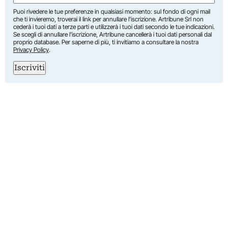
Puoi rivedere le tue preferenze in qualsiasi momento: sul fondo di ogni mail
che ti invieremo, troverai il link per annullare l’iscrizione. Artribune Srl non
cederà i tuoi dati a terze parti e utilizzerà i tuoi dati secondo le tue indicazioni.
Se scegli di annullare l’iscrizione, Artribune cancellerà i tuoi dati personali dal
proprio database. Per saperne di più, ti invitiamo a consultare la nostra
Privacy Policy
.
Iscriviti