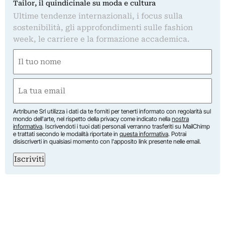
Tailor, il quindicinale su moda e cultura
Ultime tendenze internazionali, i focus sulla
sostenibilità, gli approfondimenti sulle fashion
week, le carriere e la formazione accademica.
Nome
(Required)
First
Email
(Required)
Artribune Srl utilizza i dati da te forniti per tenerti informato con regolarità sul
mondo dell'arte, nel rispetto della privacy come indicato nella
nostra
informativa
. Iscrivendoti i tuoi dati personali verranno trasferiti su MailChimp
e trattati secondo le modalità riportate in
questa informativa
. Potrai
disiscriverti in qualsiasi momento con l'apposito link presente nelle email.
Iscriviti