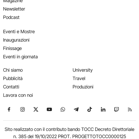
Magazine
Newsletter
Podcast
Eventi e Mostre
Inaugurazioni
Finissage
Eventi in giornata
Chi siamo
University
Pubblicità
Travel
Contatti
Produzioni
Lavora con noi
Seguici su Facebook
Seguici su Instagram
Seguici su X
Seguici su YouTube
Seguici su WhatsApp
Seguici su Telegram
Seguici su TikTok
Seguici su Link
Seguici su
Segui
Sito realizzato con il contributo bando TOCC Decreto Direttoriale
n. 385 del 19/10/2022 PROT. PROGETTOTOCC0000125