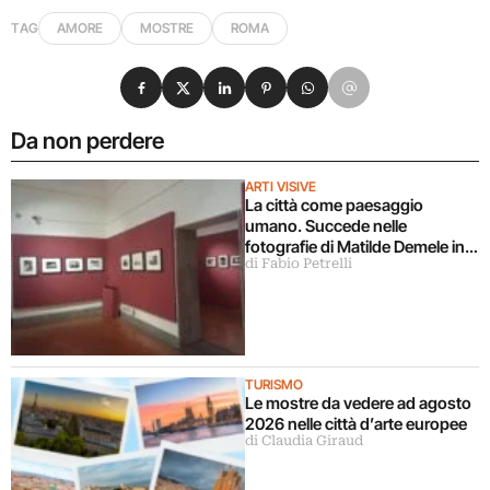
TAG
AMORE
MOSTRE
ROMA
Condividi su Facebook
Condividi su X
Condividi su LinkedIn
Condividi su Pinterest
Condividi su WhatsApp
Condividi su Email
Da non perdere
ARTI VISIVE
La città come paesaggio
umano. Succede nelle
fotografie di Matilde Demele in
di Fabio Petrelli
mostra a Roma
TURISMO
Le mostre da vedere ad agosto
2026 nelle città d’arte europee
di Claudia Giraud