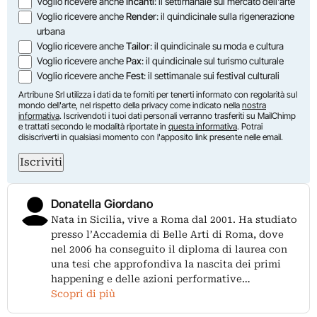
Voglio ricevere anche
Incanti
: il settimanale sul mercato dell'arte
Voglio ricevere anche
Render
: il quindicinale sulla rigenerazione
urbana
Voglio ricevere anche
Tailor
: il quindicinale su moda e cultura
Voglio ricevere anche
Pax
: il quindicinale sul turismo culturale
Voglio ricevere anche
Fest
: il settimanale sui festival culturali
Artribune Srl utilizza i dati da te forniti per tenerti informato con regolarità sul
mondo dell'arte, nel rispetto della privacy come indicato nella
nostra
informativa
. Iscrivendoti i tuoi dati personali verranno trasferiti su MailChimp
e trattati secondo le modalità riportate in
questa informativa
. Potrai
disiscriverti in qualsiasi momento con l'apposito link presente nelle email.
Iscriviti
Donatella Giordano
Nata in Sicilia, vive a Roma dal 2001. Ha studiato
presso l’Accademia di Belle Arti di Roma, dove
nel 2006 ha conseguito il diploma di laurea con
una tesi che approfondiva la nascita dei primi
happening e delle azioni performative…
Scopri di più