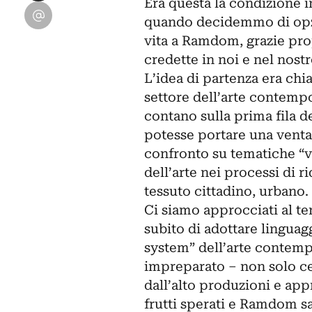
Era questa la condizione 
Condividi su Email
quando decidemmo di opzio
vita a
Ramdom
, grazie pr
credette in noi e nel nost
L’idea di partenza era chi
settore dell’arte contempo
contano sulla prima fila d
potesse portare una venta
confronto su tematiche “vi
dell’arte nei processi di r
tessuto cittadino, urbano.
Ci siamo approcciati al te
subito di adottare linguagg
system” dell’arte contempor
impreparato – non solo ce
dall’alto produzioni e app
frutti sperati e Ramdom sa