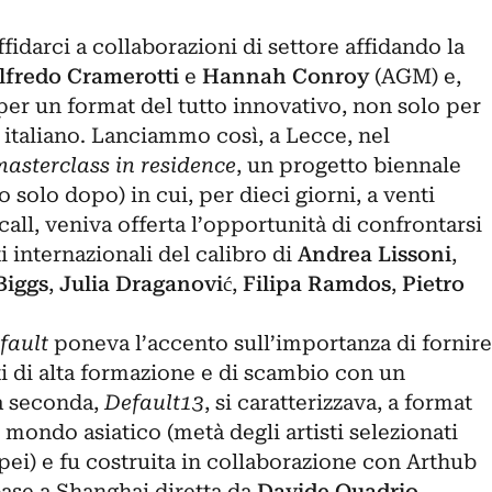
darci a collaborazioni di settore affidando la
lfredo Cramerotti
e
Hannah Conroy
(AGM) e,
er un format del tutto innovativo, non solo per
 italiano. Lanciammo così, a Lecce, nel
masterclass in residence
, un progetto biennale
solo dopo) in cui, per dieci giorni, a venti
 call, veniva offerta l’opportunità di confrontarsi
i internazionali del calibro di
Andrea Lissoni
,
Biggs
,
Julia Draganović
,
Filipa Ramdos
,
Pietro
fault
poneva l’accento sull’importanza di fornire
i di alta formazione e di scambio con un
la seconda,
Default13
,
si caratterizzava, a format
 mondo asiatico (metà degli artisti selezionati
pei) e fu costruita in collaborazione con Arthub
base a Shanghai diretta da
Davide Quadrio
.