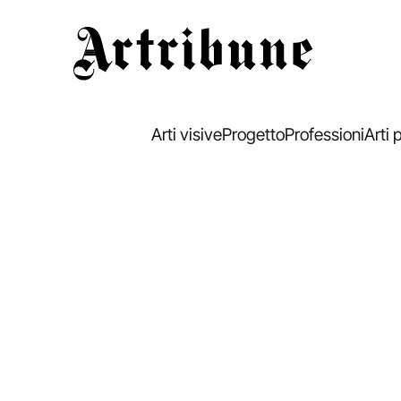
Artribune
Arti visive
Progetto
Professioni
Arti 