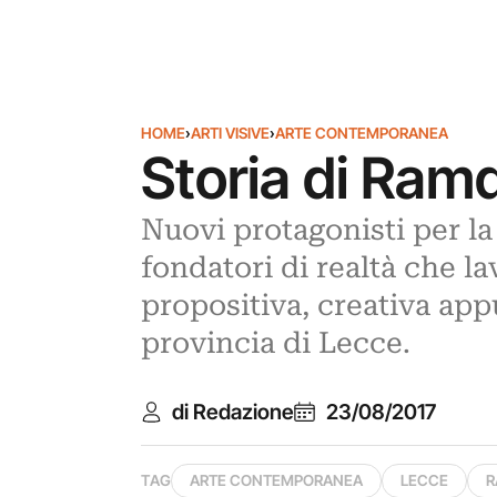
HOME
›
ARTI VISIVE
›
ARTE CONTEMPORANEA
Storia di Ram
Nuovi protagonisti per la
fondatori di realtà che lav
propositiva, creativa ap
provincia di Lecce.
di Redazione
23/08/2017
TAG
ARTE CONTEMPORANEA
LECCE
R