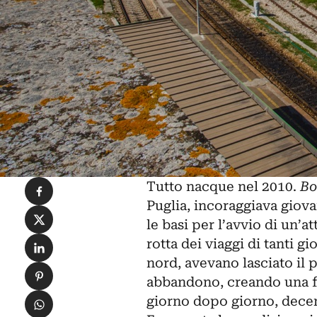
Condividi su Facebook
Tutto nacque nel 2010.
Bo
Puglia, incoraggiava giovan
Condividi su X
le basi per l’avvio di un’a
Condividi su LinkedIn
rotta dei viaggi di tanti 
nord, avevano lasciato il 
Condividi su Pinterest
abbandono, creando una fe
Condividi su WhatsApp
giorno dopo giorno, dece