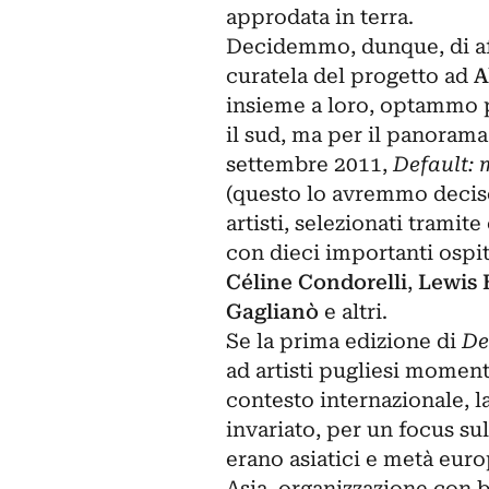
approdata in terra.
Decidemmo, dunque, di affi
curatela del progetto ad
A
insieme a loro, optammo p
il sud, ma per il panorama
settembre 2011,
Default: 
(questo lo avremmo deciso 
artisti, selezionati tramite
con dieci importanti ospit
Céline Condorelli
,
Lewis 
Gaglianò
e altri.
Se la prima edizione di
De
ad artisti pugliesi moment
contesto internazionale, 
invariato, per un focus sul
erano asiatici e metà euro
Asia, organizzazione con 