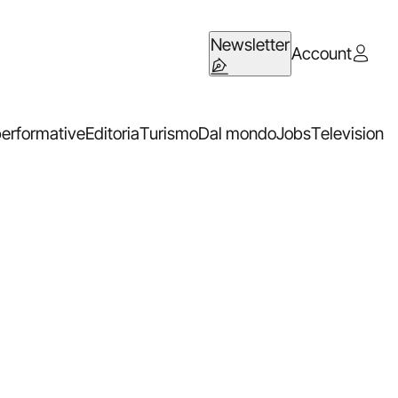
Newsletter
Account
performative
Editoria
Turismo
Dal mondo
Jobs
Television