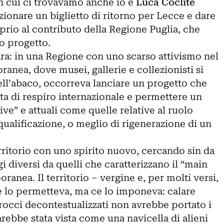
in cui ci trovavamo anche io e
Luca Coclite
nare un biglietto di ritorno per Lecce e dare
oprio al contributo della Regione Puglia, che
ro progetto.
ara: in una Regione con uno scarso attivismo nel
ranea, dove musei, gallerie e collezionisti si
ell’abaco, occorreva lanciare un progetto che
ta di respiro internazionale e permettere un
ve” e attuali come quelle relative al ruolo
iqualificazione, o meglio di rigenerazione di un
rritorio con uno spirito nuovo, cercando sin da
i diversi da quelli che caratterizzano il “main
anea. Il territorio – vergine e, per molti versi,
 lo permetteva, ma ce lo imponeva: calare
rocci decontestualizzati non avrebbe portato i
rebbe stata vista come una navicella di alieni