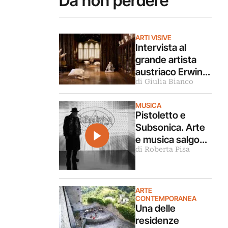
Da non perdere
ARTI VISIVE
Intervista al
grande artista
austriaco Erwin
di Giulia Bianco
Wurm (che è in
mostra
MUSICA
a Venezia)
Pistoletto e
Subsonica. Arte
e musica salgono
di Roberta Pisa
sul palco a Roma
ARTE
CONTEMPORANEA
Una delle
residenze