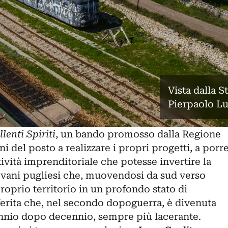
Vista dalla S
Pierpaolo L
llenti Spiriti
, un bando promosso dalla Regione
i del posto a realizzare i propri progetti, a porr
ttività imprenditoriale che potesse invertire la
giovani pugliesi che, muovendosi da sud verso
proprio territorio in un profondo stato di
rita che, nel secondo dopoguerra, è divenuta
nnio dopo decennio, sempre più lacerante.