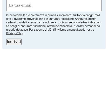
First
Email
(Required)
Puoi rivedere le tue preferenze in qualsiasi momento: sul fondo di ogni mail
che ti invieremo, troverai il link per annullare l’iscrizione. Artribune Srl non
cederà i tuoi dati a terze parti e utilizzerà i tuoi dati secondo le tue indicazioni.
Se scegli di annullare l’iscrizione, Artribune cancellerà i tuoi dati personali dal
proprio database. Per saperne di più, ti invitiamo a consultare la nostra
Privacy Policy
.
Iscriviti