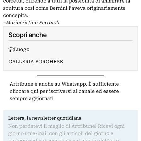
corretta, offrendo a tutti la possibilità di ammirare la
scultura così come Bernini l’aveva originariamente
concepita.
–
Mariacristina
Ferraioli
Scopri anche
Luogo
GALLERIA BORGHESE
Artribune è anche su Whatsapp. È sufficiente
cliccare qui
per iscriversi al canale ed essere
sempre aggiornati
Lettera, la newsletter quotidiana
Non perdetevi il meglio di Artribune! Ricevi ogni
giorno un'e-mail con gli articoli del giorno e
partecipa alla discussione sul mondo dell'arte.