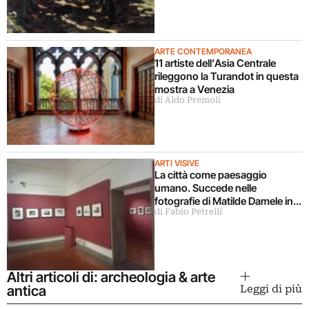
opere dal Pompidou
ARTE CONTEMPORANEA
11 artiste dell’Asia Centrale
rileggono la Turandot in questa
mostra a Venezia
di Aldo Premoli
ARTI VISIVE
La città come paesaggio
umano. Succede nelle
fotografie di Matilde Damele in
di Fabio Petrelli
mostra a Roma
Altri articoli di: archeologia & arte
antica
Leggi di più