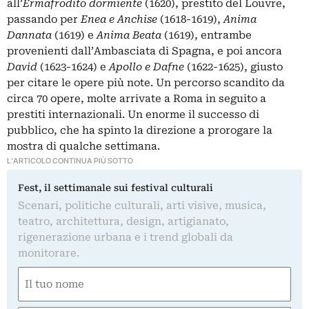
all’
Ermafrodito dormiente
(1620), prestito del Louvre,
passando per
Enea e Anchise
(1618-1619),
Anima
Dannata
(1619) e
Anima Beata
(1619), entrambe
provenienti dall’Ambasciata di Spagna, e poi ancora
David
(1623-1624) e
Apollo e Dafne
(1622-1625), giusto
per citare le opere più note. Un percorso scandito da
circa 70 opere, molte arrivate a Roma in seguito a
prestiti internazionali. Un enorme il successo di
pubblico, che ha spinto la direzione a prorogare la
mostra di qualche settimana.
L'ARTICOLO CONTINUA PIÙ SOTTO
Fest, il settimanale sui festival culturali
Scenari, politiche culturali, arti visive, musica,
teatro, architettura, design, artigianato,
rigenerazione urbana e i trend globali da
monitorare.
Nome
(Required)