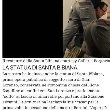
Il restauro della Santa Bibiana courtesy Galleria Borghe
LA STATUA DI SANTA BIBIANA
La mostra ha incluso anche la statua di Santa Bibiana,
prima opera pubblica di soggetto sacro di Gian
Lorenzo, conservata nell’omonima chiesa del Rione
Esquilino ai confini con San Lorenzo e praticamente
“sotto” al fascio di binari che poi portano alla Stazione
Termini. La scultura ha lasciato la sua “casa” per la
prima volta in occasione della mostra Bernini. L’opera è