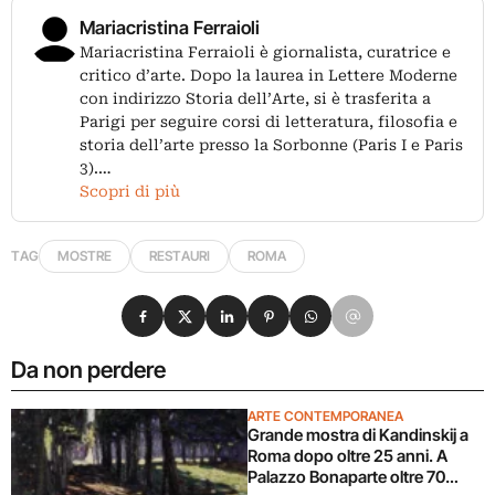
Mariacristina Ferraioli
Mariacristina Ferraioli è giornalista, curatrice e
critico d’arte. Dopo la laurea in Lettere Moderne
con indirizzo Storia dell’Arte, si è trasferita a
Parigi per seguire corsi di letteratura, filosofia e
storia dell’arte presso la Sorbonne (Paris I e Paris
3).…
Scopri di più
TAG
MOSTRE
RESTAURI
ROMA
Condividi su Facebook
Condividi su X
Condividi su LinkedIn
Condividi su Pinterest
Condividi su WhatsApp
Condividi su Email
Da non perdere
ARTE CONTEMPORANEA
Grande mostra di Kandinskij a
Roma dopo oltre 25 anni. A
Palazzo Bonaparte oltre 70