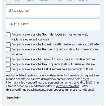
Nome
(Required)
First
Email
(Required)
Opzioni
Voglio ricevere anche
Segnala
: focus su mostre, festival,
didattica ed eventi culturali
Voglio ricevere anche
Incanti
: il settimanale sul mercato dell'arte
Voglio ricevere anche
Render
: il quindicinale sulla rigenerazione
urbana
Voglio ricevere anche
Tailor
: il quindicinale su moda e cultura
Voglio ricevere anche
Pax
: il quindicinale sul turismo culturale
Voglio ricevere anche
Fest
: il settimanale sui festival culturali
Artribune Srl utilizza i dati da te forniti per tenerti informato con regolarità sul
mondo dell'arte, nel rispetto della privacy come indicato nella
nostra
informativa
. Iscrivendoti i tuoi dati personali verranno trasferiti su MailChimp
e trattati secondo le modalità riportate in
questa informativa
. Potrai
disiscriverti in qualsiasi momento con l'apposito link presente nelle email.
Iscriviti