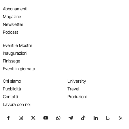
Abbonamenti
Magazine
Newsletter
Podcast
Eventi e Mostre
Inaugurazioni
Finissage
Eventi in giornata
Chi siamo
University
Pubblicità
Travel
Contatti
Produzioni
Lavora con noi
Seguici su Facebook
Seguici su Instagram
Seguici su X
Seguici su YouTube
Seguici su WhatsApp
Seguici su Telegram
Seguici su TikTok
Seguici su Link
Seguici su
Segui