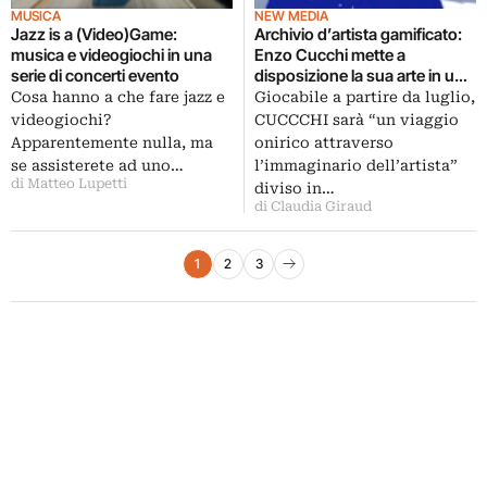
MUSICA
NEW MEDIA
Jazz is a (Video)Game:
Archivio d’artista gamificato:
musica e videogiochi in una
Enzo Cucchi mette a
serie di concerti evento
disposizione la sua arte in un
videogame
Cosa hanno a che fare jazz e
Giocabile a partire da luglio,
videogiochi?
CUCCCHI sarà “un viaggio
Apparentemente nulla, ma
onirico attraverso
se assisterete ad uno…
l’immaginario dell’artista”
di Matteo Lupetti
diviso in…
di Claudia Giraud
Paginazione degli articoli
1
2
3
Pagina successiva