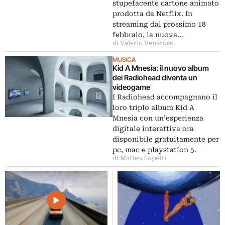
stupefacente cartone animato
prodotta da Netflix. In
streaming dal prossimo 18
febbraio, la nuova…
di Valerio Veneruso
MUSICA
Kid A Mnesia: il nuovo album
dei Radiohead diventa un
videogame
I Radiohead accompagnano il
loro triplo album Kid A
Mnesia con un’esperienza
digitale interattiva ora
disponibile gratuitamente per
pc, mac e playstation 5.
di Matteo Lupetti