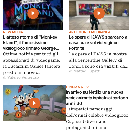
NEW MEDIA
ARTE CONTEMPORANEA
L’atteso ritorno di “Monkey
Le opere di KAWS sbarcano a
Island”, il famosissimo
casa tua e sul videogioco
videogioco firmato George
Fortnite
Lucas
Ottime notizie per tutti gli
Le opere di KAWS in mostra
appassionati di videogame:
alla Serpentine Gallery di
la Lucasfilm Games lancerà
Londra sono ora visibili da…
di Matteo Lupetti
presto un nuovo…
di Valerio Veneruso
CINEMA & TV
In arrivo su Netflix una nuova
serie animata ispirata ai cartoon
anni ’30
I simpatici personaggi
dell’ormai celebre videogioco
Cuphead diventano
protagonisti di uno