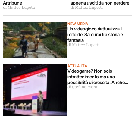
Artribune
appena usciti da non perdere
di Matteo Lupetti
di Matteo Lupetti
NEW MEDIA
Un videogioco riattualizza il
mito del Samurai tra storia e
fantasia
di Matteo Lupetti
ATTUALITÀ
Videogame? Non solo
intrattenimento ma una
possibilità di crescita. Anche
di Stefano Monti
per l’Italia