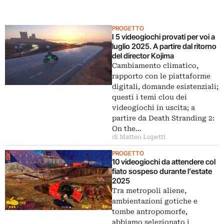
PROGETTO
I 5 videogiochi provati per voi a
luglio 2025. A partire dal ritorno
del director Kojima
Cambiamento climatico,
rapporto con le piattaforme
digitali, domande esistenziali;
questi i temi clou dei
videogiochi in uscita; a
partire da Death Stranding 2:
On the…
di Matteo Lupetti
PROGETTO
10 videogiochi da attendere col
fiato sospeso durante l’estate
2025
Tra metropoli aliene,
ambientazioni gotiche e
tombe antropomorfe,
abbiamo selezionato i