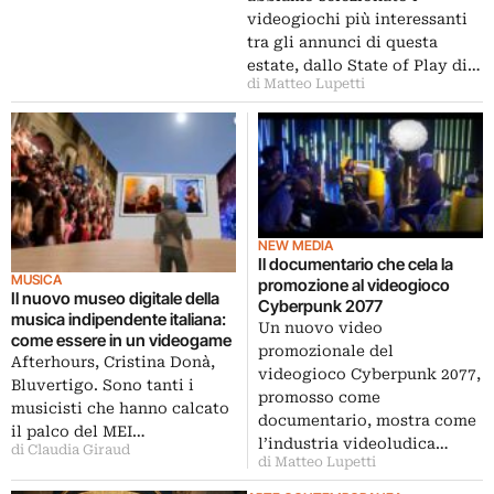
videogiochi più interessanti
tra gli annunci di questa
estate, dallo State of Play di…
di Matteo Lupetti
NEW MEDIA
Il documentario che cela la
MUSICA
promozione al videogioco
Il nuovo museo digitale della
Cyberpunk 2077
musica indipendente italiana:
Un nuovo video
come essere in un videogame
promozionale del
Afterhours, Cristina Donà,
videogioco Cyberpunk 2077,
Bluvertigo. Sono tanti i
promosso come
musicisti che hanno calcato
documentario, mostra come
il palco del MEI…
l’industria videoludica…
di Claudia Giraud
di Matteo Lupetti