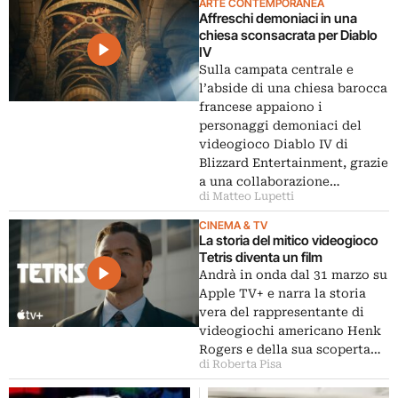
ARTE CONTEMPORANEA
Affreschi demoniaci in una
chiesa sconsacrata per Diablo
IV
Sulla campata centrale e
l’abside di una chiesa barocca
francese appaiono i
personaggi demoniaci del
videogioco Diablo IV di
Blizzard Entertainment, grazie
a una collaborazione…
di Matteo Lupetti
CINEMA & TV
La storia del mitico videogioco
Tetris diventa un film
Andrà in onda dal 31 marzo su
Apple TV+ e narra la storia
vera del rappresentante di
videogiochi americano Henk
Rogers e della sua scoperta…
di Roberta Pisa