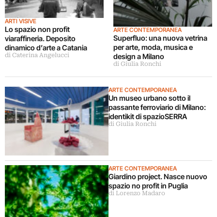
ARTI VISIVE
Lo spazio non profit
ARTE CONTEMPORANEA
Superfluo: una nuova vetrina
viaraffineria. Deposito
per arte, moda, musica e
dinamico d’arte a Catania
design a Milano
di Caterina Angelucci
di Giulia Ronchi
ARTE CONTEMPORANEA
Un museo urbano sotto il
passante ferroviario di Milano:
identikit di spazioSERRA
di Giulia Ronchi
ARTE CONTEMPORANEA
Giardino project. Nasce nuovo
spazio no profit in Puglia
di Lorenzo Madaro