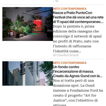
di
ARTE CONTEMPORANEA
Nasce a Prato PuntoCon
Festival che dà voce ad una rete
di 11 spazi del contemporaneo
in città
Dopo la puntata 0, prima
edizione della rassegna che
coinvolge il network di spazi
no profit di Prato, nato con
l’intento di rafforzarne
l’identità come…
di Claudia Giraud
ARTE CONTEMPORANEA
Un fondo contro
l’incarcerazione di massa.
Creato da Agnes Gund con la
vendita di un Lichtenstein
Non si tratta però di una
donazione spot. La Gund
insieme a Fondazione Ford ha
creato il progetto “Art for
Justice”, con l’obiettivo di
attivare…