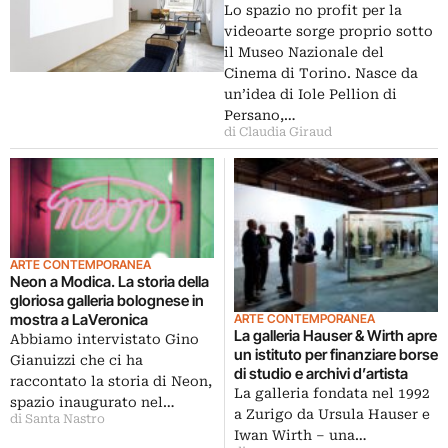
Lo spazio no profit per la
videoarte sorge proprio sotto
il Museo Nazionale del
Cinema di Torino. Nasce da
un’idea di Iole Pellion di
Persano,…
di Claudia Giraud
ARTE CONTEMPORANEA
Neon a Modica. La storia della
gloriosa galleria bolognese in
mostra a LaVeronica
ARTE CONTEMPORANEA
La galleria Hauser & Wirth apre
Abbiamo intervistato Gino
un istituto per finanziare borse
Gianuizzi che ci ha
di studio e archivi d’artista
raccontato la storia di Neon,
La galleria fondata nel 1992
spazio inaugurato nel…
a Zurigo da Ursula Hauser e
di Santa Nastro
Iwan Wirth – una…