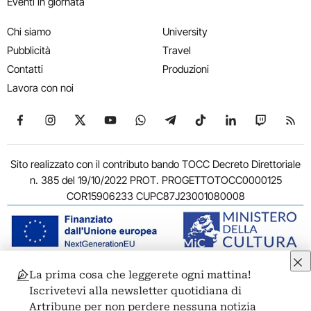
Eventi in giornata
Chi siamo
University
Pubblicità
Travel
Contatti
Produzioni
Lavora con noi
Seguici su Facebook
Seguici su Instagram
Seguici su X
Seguici su YouTube
Seguici su WhatsApp
Seguici su Telegram
Seguici su TikTok
Seguici su Link
Seguici su
Segui
Sito realizzato con il contributo bando TOCC Decreto Direttoriale
n. 385 del 19/10/2022 PROT. PROGETTOTOCC0000125
COR15906233 CUPC87J23001080008
La prima cosa che leggerete ogni mattina!
© 2011-2026 ARTRIBUNE srl – Corso Vittorio Emanuele II, 287 –
Iscrivetevi alla newsletter quotidiana di
00186 Roma - P.I. 11381581005
Artribune per non perdere nessuna notizia
Privacy: Responsabile della protezione dei dati personali