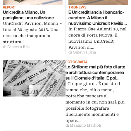
REPORT
TRIBNEWS
Unicredit a Milano. Un
E Unicredit lancia il bancario-
padiglione, una collezione
curatore. A Milano il
nuovissimo Unicredit Pavilion
UniCredit Pavilion, Milano –
ospita una selezione della
In Piazza Gae Aulenti 10, nel
fino al 30 agosto 2015. Una
collezione del gruppo: e a
cuore di Porta Nuova, il
mostra che inaugura la
scegliere sono i dipendenti
nuovissimo UniCredit
struttura…
di Ginevra Bria
Pavilion di…
di Ginevra Bria
FOTOGRAFIA
Lo Strillone: mai più foto di arte
e architettura contemporanea
su Il Giornale d’Italia. E poi
Tempio della Pace, Mimmo
“Cinque giorni. È questo il
Paladino, Davide Rampello
tempo che, più o meno,
potrebbe mancare al
momento in cui non sarà più
possibile fotografare
liberamente monumenti e
opere…
di Massimo Mattioli