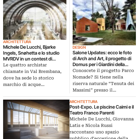
ARCHITETTURA
Michele De Lucchi, Bjarke
DESIGN
Salone Updates: ecco le foto
Ingels, Snøhetta e lo studio
di Arch and Art, il progetto di
MVRDV in un contest di
Domus per i Giardini della
architettura per disegnare la
Le quattro archistar
Triennale. Arte e architettura si
nuova sede della San
Conoscete il progetto Parco
chiamate in Val Brembana,
fondono. Ma qualcuno ci
Pellegrino
Nomade? Si tiene nella
dove ha sede lo storico
aveva già pensato
riserva naturale “Tenuta dei
marchio di acque…
Massimi” presso il…
ARCHITETTURA
Post-Expo. Le piscine Caimi e il
Teatro Franco Parenti
Michele De Lucchi, Giovanna
Latis e Nicola Russi
raccontano uno spazio
pubblico d’eccezione della