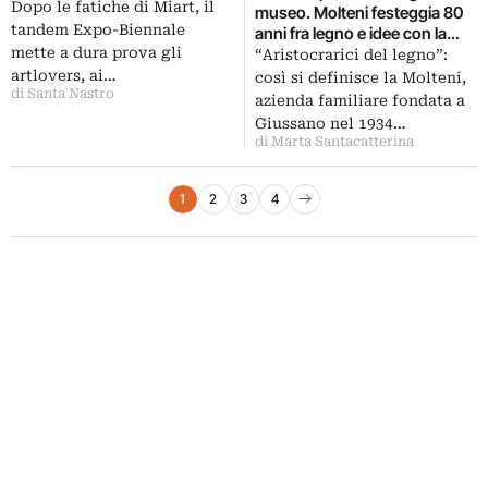
Dopo le fatiche di Miart, il
museo. Molteni festeggia 80
tandem Expo-Biennale
anni fra legno e idee con la
mostra alla GAM di Milano:
mette a dura prova gli
“Aristocrarici del legno”:
ecco le immagini
artlovers, ai…
così si definisce la Molteni,
di Santa Nastro
azienda familiare fondata a
Giussano nel 1934…
di Marta Santacatterina
Paginazione degli articoli
1
2
3
4
Pagina successiva