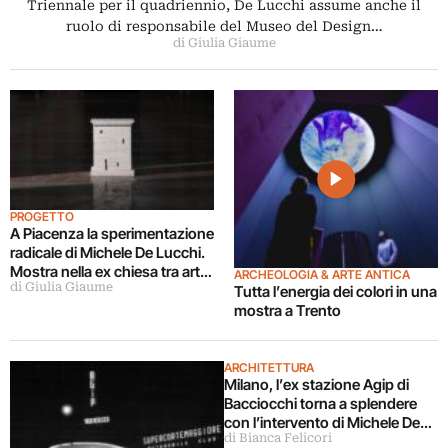
Triennale per il quadriennio, De Lucchi assume anche il
ruolo di responsabile del Museo del Design…
di Giulia Giaume
PROGETTO
A Piacenza la sperimentazione
radicale di Michele De Lucchi.
Mostra nella ex chiesa tra arte,
ARCHEOLOGIA & ARTE ANTICA
di Giulia Giaume
design e architettura
Tutta l’energia dei colori in una
mostra a Trento
ARCHITETTURA
Milano, l’ex stazione Agip di
Bacciocchi torna a splendere
con l’intervento di Michele De
di Bianca Felicori
Lucchi