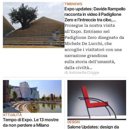
TRIBNEWS
Expo updates: Davide Rampello
racconta in video il Padiglione
Zero e l’intreccio tra cibo,
sapere, vita
Prosegue la nostra visita
all’Expo. Entriamo nel
Padiglione Zero disegnato da
Michele De Lucchi, che
accoglie i visitatori con una
narrazione grandiosa
sulla storia dell’umanità,
dalla civiltà…
di Antonella Crippa
ATTUALITÀ
Tempo di Expo. Le 13 mostre
DESIGN
da non perdere a Milano
Salone Updates: design da