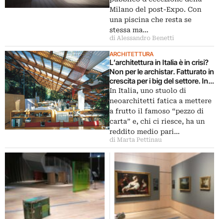
Milano del post-Expo. Con
una piscina che resta se
stessa ma…
di Alessandro Benetti
ARCHITETTURA
L’architettura in Italia è in crisi?
Non per le archistar. Fatturato in
crescita per i big del settore. In
cima alla top 25, Renzo Piano,
In Italia, uno stuolo di
Citterio-Viel e lo Studio
neoarchitetti fatica a mettere
Baciocchi
a frutto il famoso “pezzo di
carta” e, chi ci riesce, ha un
reddito medio pari…
di Marta Pettinau