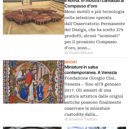
e Roma. In mostra i candidati al
Compasso d’oro
Meno mobili e più tecnologia
nella selezione operata
dall’Osservatorio Permanente
del Design, che ha scelto 279
prodotti, alcuni “nominati”
per il prossimo Compasso
d’oro, sono…
di Giulia Marani
REPORT
Miniature in salsa
contemporanea. A Venezia
Fondazione Giorgio Cini,
Venezia – fino all’8 gennaio
2017. Gli amanti di una
pratica artistica dalle origini
antiche possono finalmente
osservare le miniature
custodite dalla…
di Arianna Testino