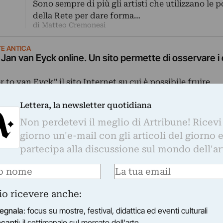
Sono sempre di più gli artisti che utilizzano le p
della Rete per dare forma…
di Matteo Cremonesi
E ANTICA
i Jan van Eyck online. Un sito permette di osservare i
er to van Eyck” il sito Internet su cui è possibile fruire
 dipinti e miniature del maestro fiammingo. Con una par
Lettera, la newsletter quotidiana
Non perdetevi il meglio di Artribune! Ricevi
giorno un'e-mail con gli articoli del giorno 
partecipa alla discussione sul mondo dell'ar
erra dei numeri. Intervista a Ben Grosser
n Grosser, artista indipendente che ha “sfidato” le norm
e
(Required)
First
Email
(Required)
l network.
io ricevere anche:
egnala
: focus su mostre, festival, didattica ed eventi culturali
ncanti
: il settimanale sul mercato dell'arte