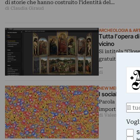
di storie che hanno costruito l’identità del…
di Claudia Giraud
ARCHEOLOGIA & ART
Tutta l’opera d
vicino
Si intitola “Clos
gratuitamente di
…
di
NEW MEDIA
I social e la gu
Parola a Benjami
Nom
importanti socia
di Valentina Tanni
Vogl
S
I