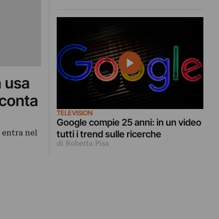
a usa
cconta
TELEVISION
Google compie 25 anni: in un video
 entra nel
tutti i trend sulle ricerche
di Roberta Pisa