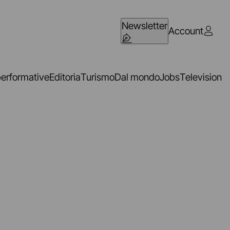
Newsletter
Account
performative
Editoria
Turismo
Dal mondo
Jobs
Television