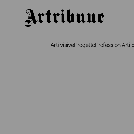
Artribune
Arti visive
Progetto
Professioni
Arti 