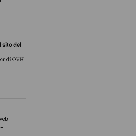
a
 sito del
nter di OVH
 web
b…