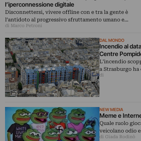
l’iperconnessione digitale
Disconnettersi, vivere offline con e tra la gente è
l’antidoto al progressivo sfruttamento umano e…
di Marco Petroni
DAL MONDO
Incendio al data
Centre Pompid
L’incendio scoppi
a Strasburgo ha
di
NEW MEDIA
Meme e Internet
Quale ruolo gioc
veicolano odio 
di Giada Rodinò