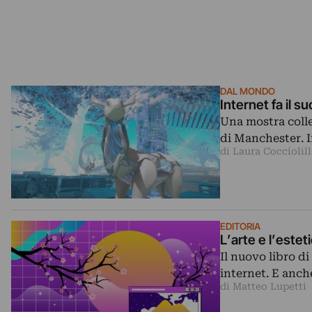
DAL MONDO
Internet fa il 
Una mostra colle
di Manchester. I
di Laura Cocciolil
EDITORIA
L’arte e l’estet
Il nuovo libro d
internet. E anche
di Matteo Lupetti