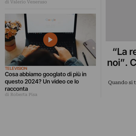
di Valerio Veneruso
“La r
noi”. 
TELEVISION
Cosa abbiamo googlato di più in
questo 2024? Un video ce lo
Quando si tr
racconta
di Roberta Pisa