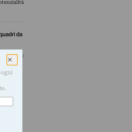
otenzialità
 quadri da
ticolarità:
 ogni
e
te.
e dei più