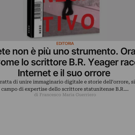
EDITORIA
ete non è più uno strumento. Or
Come lo scrittore B.R. Yeager ra
Internet e il suo orrore
atta di unire immaginario digitale e storie dell’orrore, si
campo di expertise dello scrittore statunitense B.R.…
di Francesco Maria Guerriero