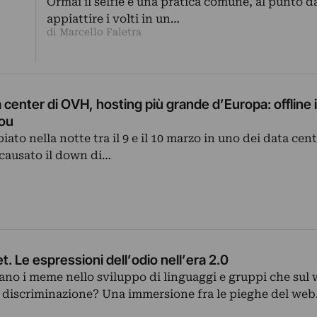
Ormai il selfie è una pratica comune, al punto d
appiattire i volti in un…
di Marcello Faletra
 center di OVH, hosting più grande d’Europa: offline il
ou
ato nella notte tra il 9 e il 10 marzo in uno dei data ce
 causato il down di…
. Le espressioni dell’odio nell’era 2.0
ano i meme nello sviluppo di linguaggi e gruppi che sul
e discriminazione? Una immersione fra le pieghe del we