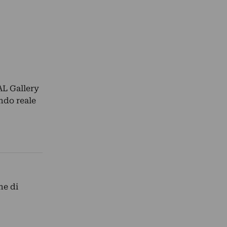
AL Gallery
ndo reale
he di