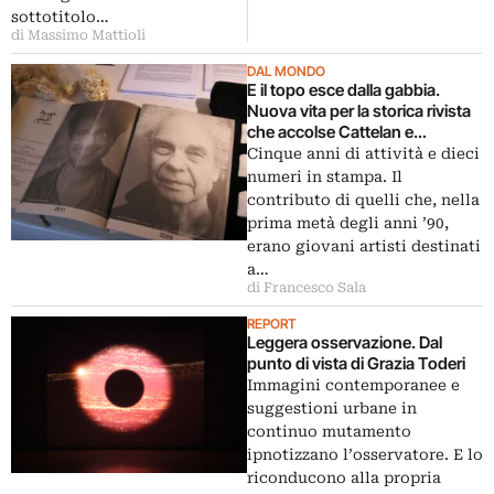
sottotitolo…
di Massimo Mattioli
DAL MONDO
E il topo esce dalla gabbia.
Nuova vita per la storica rivista
che accolse Cattelan e
Beecroft, di nuovo in stampa
Cinque anni di attività e dieci
grazie a un gruppo di giovani
numeri in stampa. Il
artisti. Che ripartono dalla
contributo di quelli che, nella
Grande Mela…
prima metà degli anni ’90,
erano giovani artisti destinati
a…
di Francesco Sala
REPORT
Leggera osservazione. Dal
punto di vista di Grazia Toderi
Immagini contemporanee e
suggestioni urbane in
continuo mutamento
ipnotizzano l’osservatore. E lo
riconducono alla propria