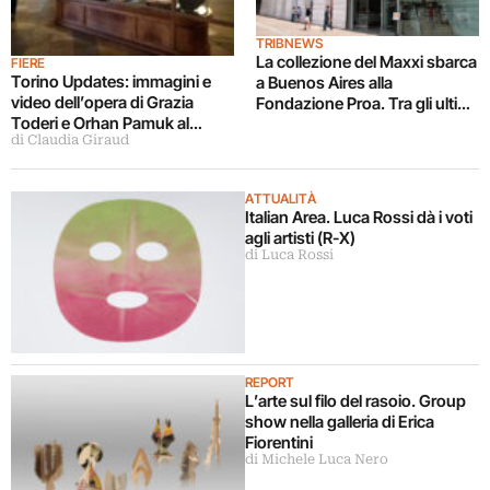
TRIBNEWS
La collezione del Maxxi sbarca
FIERE
Torino Updates: immagini e
a Buenos Aires alla
video dell’opera di Grazia
Fondazione Proa. Tra gli ultimi
Toderi e Orhan Pamuk al
progetti dell’epoca Mattirolo,
di Claudia Giraud
Planetario
un tour internazionale di
mostre tra Nord e Sud
America
ATTUALITÀ
Italian Area. Luca Rossi dà i voti
agli artisti (R-X)
di Luca Rossi
REPORT
L’arte sul filo del rasoio. Group
show nella galleria di Erica
Fiorentini
di Michele Luca Nero