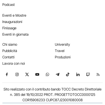
Podcast
Eventi e Mostre
Inaugurazioni
Finissage
Eventi in giornata
Chi siamo
University
Pubblicità
Travel
Contatti
Produzioni
Lavora con noi
Seguici su Facebook
Seguici su Instagram
Seguici su X
Seguici su YouTube
Seguici su WhatsApp
Seguici su Telegram
Seguici su TikTok
Seguici su Link
Seguici su
Segui
Sito realizzato con il contributo bando TOCC Decreto Direttoriale
n. 385 del 19/10/2022 PROT. PROGETTOTOCC0000125
COR15906233 CUPC87J23001080008