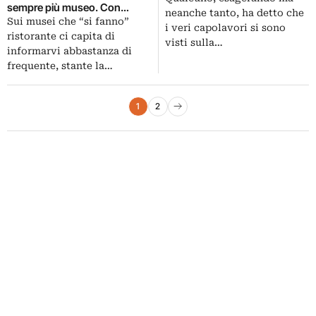
sempre più museo. Con
dalle mostre di Castelbasso
neanche tanto, ha detto che
Cattelan, Gavin Turk, Ceal
Sui musei che “si fanno”
i veri capolavori si sono
Floyer. Riapre a Modena post
ristorante ci capita di
visti sulla…
restyling l’Osteria
informarvi abbastanza di
Francescana di Massimo
frequente, stante la…
Bottura
Paginazione degli articoli
1
2
Pagina successiva