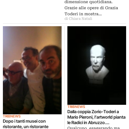
dimensione quotidiana.
Grazie alle opere di Grazia
Toderi in mostra…
di Chiara Natali
TRIBNEWS
Dalla coppia Zorio-Toderi a
TRIBNEWS
Mario Pieroni, l’artworld pianta
Dopo i tanti musei con
le Radici in Abruzzo.
ristorante, un ristorante
Fotogallery (e ricco chiccera)
Qualcuno, esagerando ma