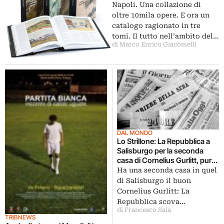
Napoli. Una collazione di
oltre 10mila opere. E ora un
catalogo ragionato in tre
tomi. Il tutto nell’ambito del…
di Marco Enrico Giacomelli
DAL MONDO
Lo Strillone: La Repubblica a
Salisburgo per la seconda
casa di Cornelius Gurlitt, pure
questa piena di opere
Ha una seconda casa in quel
sottratte dai nazisti agli ebrei.
di Salisburgo il buon
E poi Baricco ministro al posto
Cornelius Gurlitt: La
di Bray, Rutelli in campo per
Repubblica scova…
difendere i tesori della Siria,
di Francesco Sala
Vermeer a Bologna raccontato
TRIBNEWS