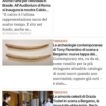
Anche l’arte per i Mondiali in
da Roberto Pazzi…
Brasile. All’Auditorium di Roma
si inaugura la mostra Calcio
d’autore: ecco qualche
“Il calcio è l’ultima
immagine in anteprima…
rappresentazione sacra del
nostro tempo. È rito nel
fondo, anche se…
di Massimo Mattioli
TRIBNEWS
Le archeologie contemporanee
di Tony Fiorentino di scena a
Bergamo: nuova tappa del
progetto contemporary locus,
Contemporary sta, va da sé,
che svela spazi inusuali della
come vessillo per la più
città attraverso l’arte. Oggi
stringente attualità: catalogo
tocca alla domus romana di
di nomi nuovi quando non
Lucina
nuovissimi; oppure già noti –
è stato…
TRIBNEWS
Le armonie celesti di Grazia
Toderi in scena a Bergamo, là
dove tutto ebbe inizio. Per la