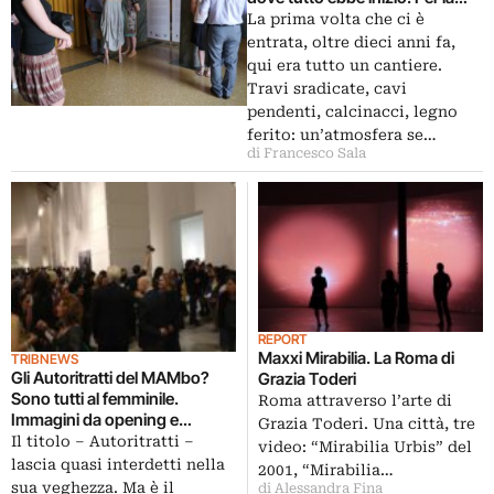
prima volta torna al Sociale,
La prima volta che ci è
dove è stata girata, la video-
entrata, oltre dieci anni fa,
installazione che trasforma il
qui era tutto un cantiere.
teatro in una metafora
Travi sradicate, cavi
dell’assoluto
pendenti, calcinacci, legno
ferito: un’atmosfera se…
di Francesco Sala
REPORT
Maxxi Mirabilia. La Roma di
TRIBNEWS
Gli Autoritratti del MAMbo?
Grazia Toderi
Sono tutti al femminile.
Roma attraverso l’arte di
Immagini da opening e
Grazia Toderi. Una città, tre
cocktail della mostra al museo
Il titolo – Autoritratti –
video: “Mirabilia Urbis” del
bolognese…
lascia quasi interdetti nella
2001, “Mirabilia…
sua veghezza. Ma è il
di Alessandra Fina