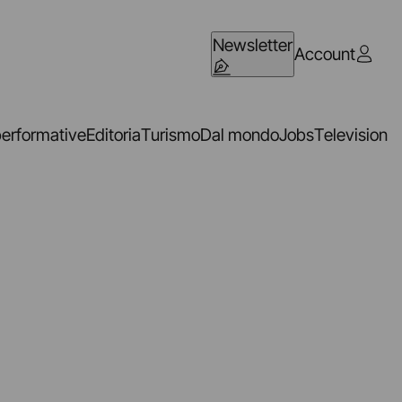
Newsletter
Account
performative
Editoria
Turismo
Dal mondo
Jobs
Television