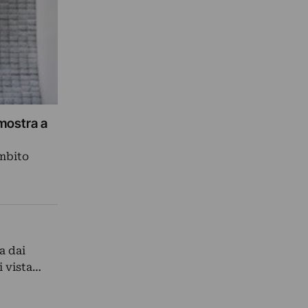
 mostra a
ambito
a dai
i vista…