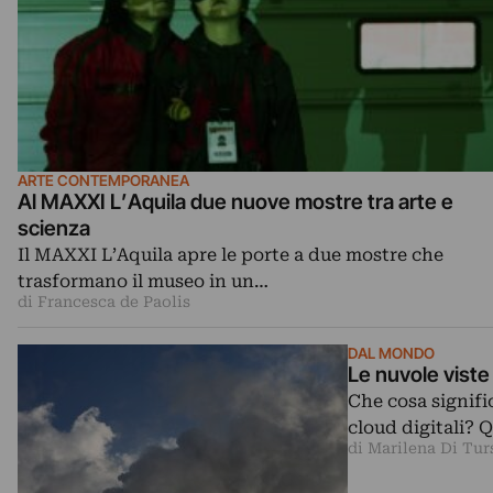
ARTE CONTEMPORANEA
Al MAXXI L’Aquila due nuove mostre tra arte e
scienza
Il MAXXI L’Aquila apre le porte a due mostre che
trasformano il museo in un…
di Francesca de Paolis
DAL MONDO
Le nuvole viste 
Che cosa signifi
cloud digitali? 
di Marilena Di Tur