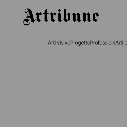
Artribune
Arti visive
Progetto
Professioni
Arti 