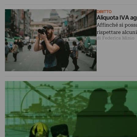
DIRITTO
Aliquota IVA ag
Affinché si poss
rispettare alcun
di Federica Minio