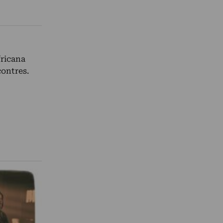
fricana
contres.