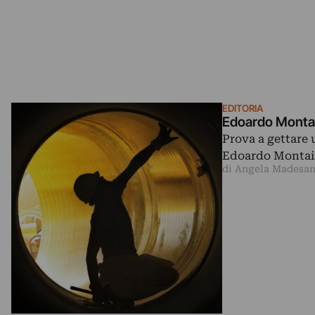
EDITORIA
Edoardo Montain
Prova a gettare u
Edoardo Montain
di Angela Madesan