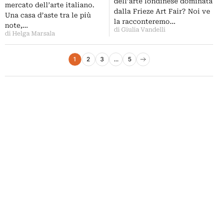
dell’arte londinese dominata
prima asta di contemporaneo
mercato dell’arte italiano.
dalla Frieze Art Fair? Noi ve
Una casa d’aste tra le più
la racconteremo…
note,…
di Giulia Vandelli
di Helga Marsala
Paginazione degli articoli
1
2
3
…
5
Pagina successiva