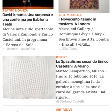
TEATRO & DANZA
David è morto. Una sorpresa e
ARTE MODERNA
Il Novecento italiano in
una conferma per Babilonia
trasferta. A Londra
Teatri
Mazzoleni Gallery /
Alcune note sullo spettacolo
Dominique Lévy Gallery /
di Valeria Raimondi e Enrico
Ben Brown Fine Arts, Londra
Castellani. In programma
– fino all’8/9/28…
all’Arena del Sole…
di Elio Ticca
di Michele Pascarella
REPORT
Lo Spazialismo secondo Enrico
Castellani. A Milano
Matteo Lampertico, Milano –
fino al 26 febbraio 2016. La
galleria meneghina fa da
cornice a una selezione di
carte del grande artista. Dal
rigore…
di Stefano Castelli
ARTI VISIVE