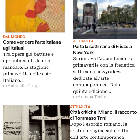
DAL MONDO
ATTUALITÀ
Come vendere l’arte italiana
Parte la settimana di Frieze a
agli italiani
New York
Tra opere già battute e
Si rinnova l’appuntamento
appuntamenti da non
primaverile con la frenetica
mancare, la stagione
settimana newyorkese
primaverile delle aste
dedicata all’arte
italiane…
contemporanea. Dalla
di Antonella Crippa
quinta edizione…
di Arianna Testino
ATTUALITÀ
Città critiche: Milano. Il racconto
di Tommaso Trini
Dopo l’esordio romano, la
nostra indagine sulle città
dell’arte contemporanea