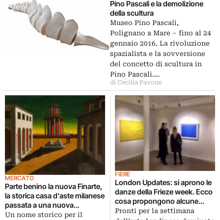
Pino Pascali e la demolizione
della scultura
Museo Pino Pascali,
Polignano a Mare – fino al 24
gennaio 2016. La rivoluzione
spazialista e la sovversione
del concetto di scultura in
Pino Pascali.…
di Cecilia Pavone
FIERE
MERCATO
London Updates: si aprono le
Parte benino la nuova Finarte,
danze della Frieze week. Ecco
la storica casa d’aste milanese
cosa propongono alcune
passata a una nuova
gallerie italiane nell’intricato
Pronti per la settimana
proprietà. Ecco i dati della
Un nome storico per il
dedalo di Mayfair