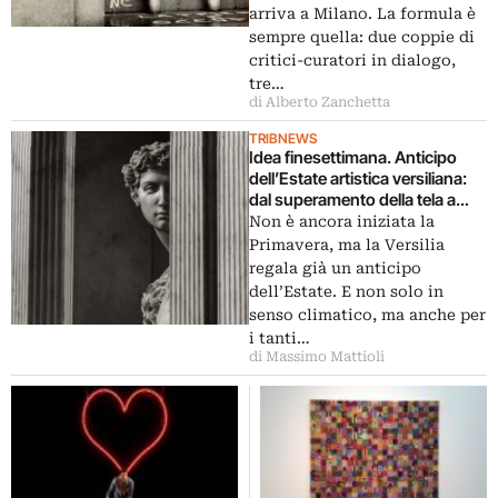
arriva a Milano. La formula è
sempre quella: due coppie di
critici-curatori in dialogo,
tre…
di Alberto Zanchetta
TRIBNEWS
Idea finesettimana. Anticipo
dell’Estate artistica versiliana:
dal superamento della tela a
Lucca a Michelangelo visto da
Non è ancora iniziata la
Amendola a Carrara
Primavera, ma la Versilia
regala già un anticipo
dell’Estate. E non solo in
senso climatico, ma anche per
i tanti…
di Massimo Mattioli