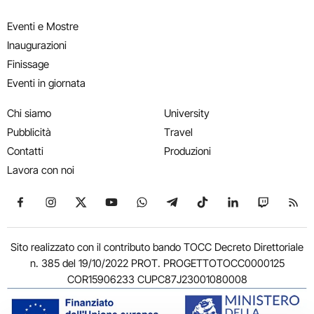
Eventi e Mostre
Inaugurazioni
Finissage
Eventi in giornata
Chi siamo
University
Pubblicità
Travel
Contatti
Produzioni
Lavora con noi
Seguici su Facebook
Seguici su Instagram
Seguici su X
Seguici su YouTube
Seguici su WhatsApp
Seguici su Telegram
Seguici su TikTok
Seguici su Link
Seguici su
Segui
Sito realizzato con il contributo bando TOCC Decreto Direttoriale
n. 385 del 19/10/2022 PROT. PROGETTOTOCC0000125
COR15906233 CUPC87J23001080008