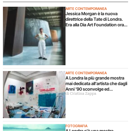
ARTE CONTEMPORANEA
Jessica Morgan è la nuova
direttrice della Tate di Londra.
Era alla Dia Art Foundation ora
torna in UK
ARTE CONTEMPORANEA
A Londra la più grande mostra
mai dedicata all’artista che dagli
Anni ’90 sconvolge ed
di Cristina Zappa
emoziona con la sua creatività
FOTOGRAFIA
A Londra c’è una mostra