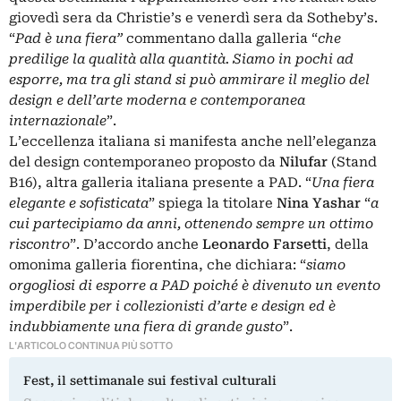
giovedì sera da Christie’s e venerdì sera da Sotheby’s.
“
Pad è una fiera”
commentano dalla galleria “
che
predilige la qualità alla quantità. Siamo in pochi ad
esporre, ma tra gli stand si può ammirare il meglio del
design e dell’arte moderna e contemporanea
internazionale
”.
L’eccellenza italiana si manifesta anche nell’eleganza
del design contemporaneo proposto da
Nilufar
(Stand
B16), altra galleria italiana presente a PAD. “
Una fiera
elegante e sofisticata
” spiega la titolare
Nina Yashar
“
a
cui partecipiamo da anni, ottenendo sempre un ottimo
riscontro
”. D’accordo anche
Leonardo Farsetti
, della
omonima galleria fiorentina, che dichiara: “
siamo
orgogliosi di esporre a PAD poiché è divenuto un evento
imperdibile per i collezionisti d’arte e design ed è
indubbiamente una fiera di grande gusto
”.
L'ARTICOLO CONTINUA PIÙ SOTTO
Fest, il settimanale sui festival culturali