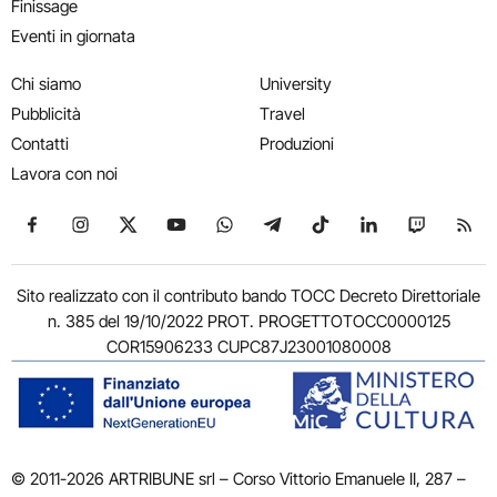
Finissage
Eventi in giornata
Chi siamo
University
Pubblicità
Travel
Contatti
Produzioni
Lavora con noi
Seguici su Facebook
Seguici su Instagram
Seguici su X
Seguici su YouTube
Seguici su WhatsApp
Seguici su Telegram
Seguici su TikTok
Seguici su Link
Seguici su
Segui
Sito realizzato con il contributo bando TOCC Decreto Direttoriale
n. 385 del 19/10/2022 PROT. PROGETTOTOCC0000125
COR15906233 CUPC87J23001080008
© 2011-2026 ARTRIBUNE srl – Corso Vittorio Emanuele II, 287 –