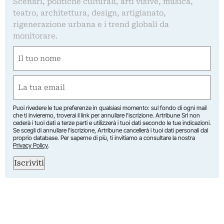
Scenari, politiche culturali, arti visive, musica,
teatro, architettura, design, artigianato,
rigenerazione urbana e i trend globali da
monitorare.
Nome
(Obbligatorio)
Nome
Email
(Obbligatorio)
Puoi rivedere le tue preferenze in qualsiasi momento: sul fondo di ogni mail
che ti invieremo, troverai il link per annullare l’iscrizione. Artribune Srl non
cederà i tuoi dati a terze parti e utilizzerà i tuoi dati secondo le tue indicazioni.
Se scegli di annullare l’iscrizione, Artribune cancellerà i tuoi dati personali dal
proprio database. Per saperne di più, ti invitiamo a consultare la nostra
Privacy Policy
.
Iscriviti