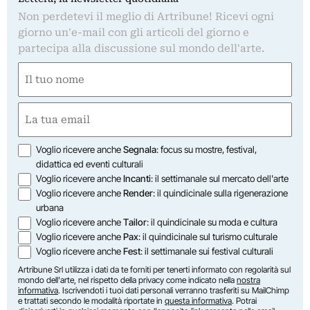
Non perdetevi il meglio di Artribune! Ricevi ogni
giorno un'e-mail con gli articoli del giorno e
partecipa alla discussione sul mondo dell'arte.
Nome
(Obbligatorio)
Nome
Email
(Obbligatorio)
Opzioni
Voglio ricevere anche
Segnala
: focus su mostre, festival,
didattica ed eventi culturali
Voglio ricevere anche
Incanti
: il settimanale sul mercato dell'arte
Voglio ricevere anche
Render
: il quindicinale sulla rigenerazione
urbana
Voglio ricevere anche
Tailor
: il quindicinale su moda e cultura
Voglio ricevere anche
Pax
: il quindicinale sul turismo culturale
Voglio ricevere anche
Fest
: il settimanale sui festival culturali
Artribune Srl utilizza i dati da te forniti per tenerti informato con regolarità sul
mondo dell'arte, nel rispetto della privacy come indicato nella
nostra
informativa
. Iscrivendoti i tuoi dati personali verranno trasferiti su MailChimp
e trattati secondo le modalità riportate in
questa informativa
. Potrai