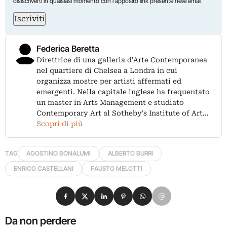
disiscriverti in qualsiasi momento con l'apposito link presente nelle email.
Iscriviti
Federica Beretta
Direttrice di una galleria d'Arte Contemporanea
nel quartiere di Chelsea a Londra in cui
organizza mostre per artisti affermati ed
emergenti. Nella capitale inglese ha frequentato
un master in Arts Management e studiato
Contemporary Art al Sotheby's Institute of Art…
Scopri di più
TAG
AGOSTINO BONALUMI
ALBERTO BURRI
ENRICO CASTELLANI
FAUSTO MELOTTI
Condividi su Facebook
Condividi su X
Condividi su LinkedIn
Condividi su Pinterest
Condividi su WhatsApp
Condividi su Email
Da non perdere