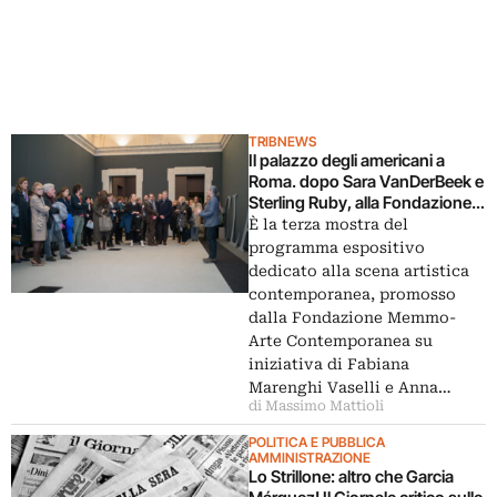
TRIBNEWS
Il palazzo degli americani a
Roma. dopo Sara VanDerBeek e
Sterling Ruby, alla Fondazione
Memmo-Arte Contemporanea
È la terza mostra del
arriva la personale di Shannon
programma espositivo
Ebner: ecco chiccera
dedicato alla scena artistica
all’opening
contemporanea, promosso
dalla Fondazione Memmo-
Arte Contemporanea su
iniziativa di Fabiana
Marenghi Vaselli e Anna…
di Massimo Mattioli
POLITICA E PUBBLICA
AMMINISTRAZIONE
Lo Strillone: altro che Garcia