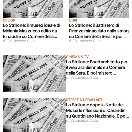
DESIGN
LIBRI
Lo Strillone: il museo ideale di
Lo Strillone: il Battistero di
Melania Mazzucco edito da
Firenze minacciato dallo smog
Einaudi e su Corriere della
su Corriere della Sera. E poi
di Francesco Sala
di Francesco Sala
Sera. E poi Lichtenstein a
Kentridge regista, premiato
Torino, Corrado Augias,
Stefano Boeri, futurismo a
Kartell…
Venezia…
CINEMA & TV
Lo Strillone: Boeri architetto per
il web alla Biennale su Corriere
della Sera. E poi mistero
di Francesco Sala
Veronese, delude il Pasolini di
Ferrara…
STREET & URBAN ART
Lo Strillone: dopo la Notte dei
Musei le riflessioni di Carandini
su Quotidiano Nazionale. E poi
di Francesco Sala
la collezione Testino a Torino…