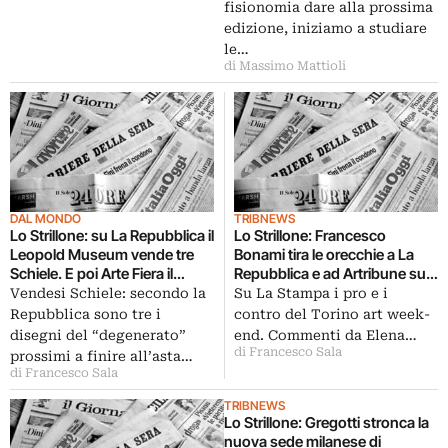
fisionomia dare alla prossima
edizione, iniziamo a studiare
le…
di Massimo Mattioli
DAL MONDO
TRIBNEWS
Lo Strillone: su La Repubblica il
Lo Strillone: Francesco
Leopold Museum vende tre
Bonami tira le orecchie a La
Schiele. E poi Arte Fiera il
Repubblica e ad Artribune su
giorno dopo, nuovi
La Stampa. E poi 2mila
Vendesi Schiele: secondo la
Su La Stampa i pro e i
allestimenti agli Uffizi, il
capolavori dimenticati agli
Repubblica sono tre i
contro del Torino art week-
Macbeth firmato da Bob
Uffizi, Dario Fo a casa di
disegni del “degenerato”
end. Commenti da Elena…
Wilson…
Michelangelo, piscina San
di Francesco Sala
prossimi a finire all’asta…
Marco…
di Francesco Sala
TRIBNEWS
Lo Strillone: Gregotti stronca la
nuova sede milanese di