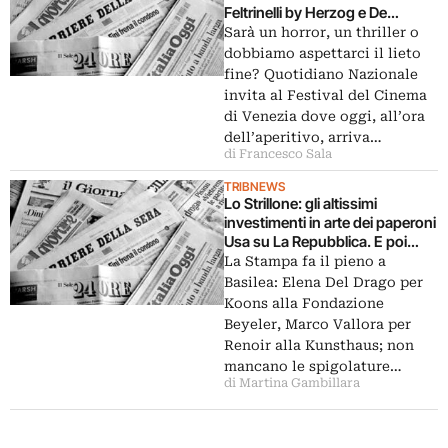
Feltrinelli by Herzog e De
Meuron sul Corriere della Sera.
Sarà un horror, un thriller o
E poi Monica Maggioni e l’Expo
dobbiamo aspettarci il lieto
2015, i video di Pinault, Galleria
fine? Quotidiano Nazionale
Estense di Modena…
invita al Festival del Cinema
di Venezia dove oggi, all’ora
dell’aperitivo, arriva…
di Francesco Sala
TRIBNEWS
Lo Strillone: gli altissimi
investimenti in arte dei paperoni
Usa su La Repubblica. E poi
Koons alla Fondazione Beyeler,
La Stampa fa il pieno a
Yves Klein a Genova, Barocco a
Basilea: Elena Del Drago per
Palazzo Fava…
Koons alla Fondazione
Beyeler, Marco Vallora per
Renoir alla Kunsthaus; non
mancano le spigolature…
di Martina Gambillara