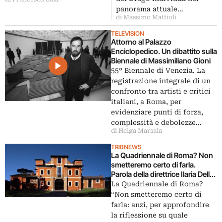
de La Stampa…
panorama attuale…
di Massimo Mattioli
TELEVISION
Attorno al Palazzo
Enciclopedico. Un dibattito sulla
Biennale di Massimiliano Gioni
55° Biennale di Venezia. La
registrazione integrale di un
confronto tra artisti e critici
italiani, a Roma, per
evidenziare punti di forza,
complessità e debolezze…
di Helga Marsala
TRIBNEWS
La Quadriennale di Roma? Non
smetteremo certo di farla.
Parola della direttrice Ilaria Della
Torre, che intanto ospita un talk
La Quadriennale di Roma?
sulla Biennale di Venezia
“Non smetteremo certo di
farla: anzi, per approfondire
la riflessione su quale