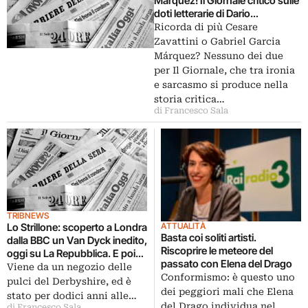
Márquez! Il Giornale critico sulle
doti letterarie di Dario
Francescini, ministro scrittore. E
Ricorda di più Cesare
poi Celant e Barilli ricordano
Zavattini o Gabriel Garcia
Carla Accardi, Rodin in mostra a
Márquez? Nessuno dei due
Roma, sempre meno lezioni di
per Il Giornale, che tra ironia
filosofia a scuola…
e sarcasmo si produce nella
storia critica…
di Francesco Sala
TRIBNEWS
ATTUALITÀ
Lo Strillone: scoperto a Londra
Basta coi soliti artisti.
dalla BBC un Van Dyck inedito,
Riscoprire le meteore del
oggi su La Repubblica. E poi
passato con Elena del Drago
Bernardo Siciliano in mostra a
Viene da un negozio delle
Conformismo: è questo uno
Mantova, Tino Stefanoni a
pulci del Derbyshire, ed è
dei peggiori mali che Elena
Milano, il meglio e il peggio del
stato per dodici anni alle…
2013 secondo gli editorialisti
del Drago individua nel
di Francesco Sala