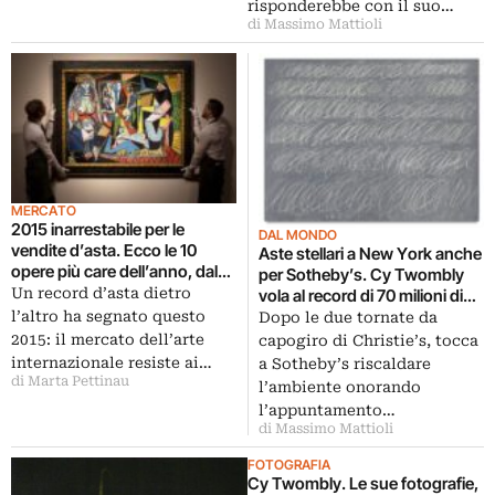
risponderebbe con il suo…
di Massimo Mattioli
MERCATO
2015 inarrestabile per le
DAL MONDO
vendite d’asta. Ecco le 10
Aste stellari a New York anche
opere più care dell’anno, dal
per Sotheby’s. Cy Twombly
Picasso da 179 milioni a Andy
Un record d’asta dietro
vola al record di 70 milioni di
Warhol. Sul podio anche
dollari. Best price anche per
l’altro ha segnato questo
Dopo le due tornate da
Modigliani e Giacometti
Mike Kelley
2015: il mercato dell’arte
capogiro di Christie’s, tocca
internazionale resiste ai…
a Sotheby’s riscaldare
di Marta Pettinau
l’ambiente onorando
l’appuntamento…
di Massimo Mattioli
FOTOGRAFIA
Cy Twombly. Le sue fotografie,