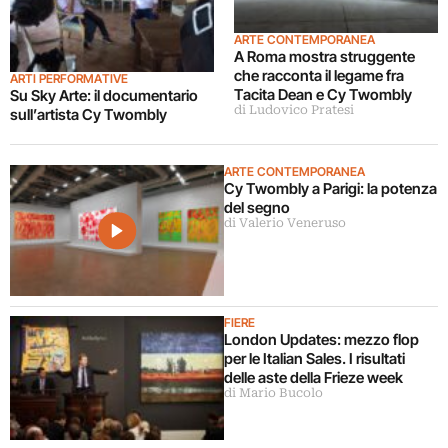
ARTE CONTEMPORANEA
A Roma mostra struggente
che racconta il legame fra
ARTI PERFORMATIVE
Tacita Dean e Cy Twombly
Su Sky Arte: il documentario
di Ludovico Pratesi
sull’artista Cy Twombly
ARTE CONTEMPORANEA
Cy Twombly a Parigi: la potenza
del segno
di Valerio Veneruso
FIERE
London Updates: mezzo flop
per le Italian Sales. I risultati
delle aste della Frieze week
di Mario Bucolo