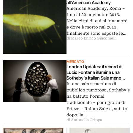
all’American Academy
American Academy, Roma –
fino al 22 novembre 2015.
Nella città di cui si innamorò
e dove è morto nel 2011,
finalmente sono esposte le…
di Marco Enrico Giacomelli
MERCATO
London Updates: il record di
Lucio Fontana illumina una
Sotheby’s Italian Sale meno
brillante del previsto. All’asta
In una sala stracolma di
Phillips brilla Cy Twombly
pubblico rumoroso, Sotheby’s
ha battuto l’ormai
tradizionale – per i giorni di
Frieze – Italian Sale e, subito
dopo, la…
di Antonella Crippa