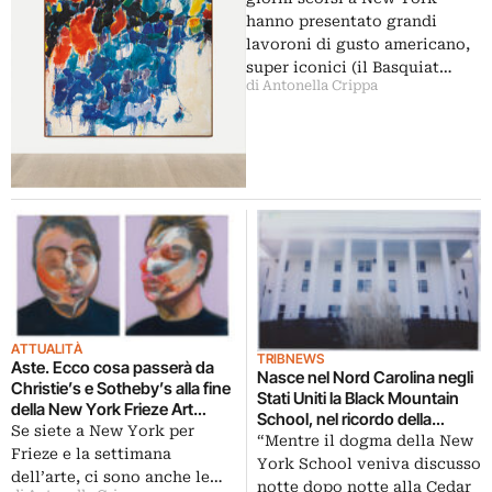
hanno presentato grandi
lavoroni di gusto americano,
super iconici (il Basquiat…
di Antonella Crippa
ATTUALITÀ
TRIBNEWS
Aste. Ecco cosa passerà da
Nasce nel Nord Carolina negli
Christie’s e Sotheby’s alla fine
Stati Uniti la Black Mountain
della New York Frieze Art
School, nel ricordo della
Week
Se siete a New York per
scuola in cui studiarono Cy
“Mentre il dogma della New
Frieze e la settimana
Twombly, Robert
York School veniva discusso
dell’arte, ci sono anche le…
Rauschenberg e Jasper
notte dopo notte alla Cedar