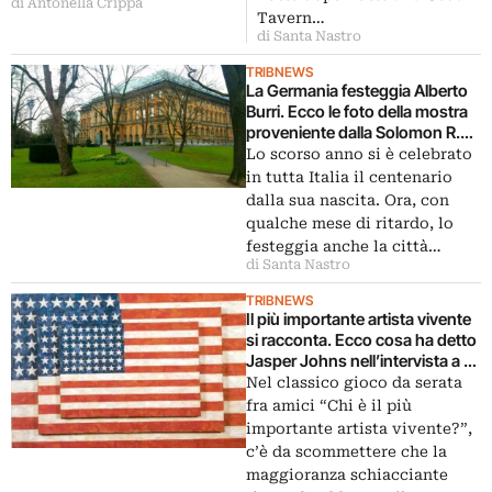
di Antonella Crippa
Johns.
Tavern…
di Santa Nastro
TRIBNEWS
La Germania festeggia Alberto
Burri. Ecco le foto della mostra
proveniente dalla Solomon R.
Guggenheim Foundation di
Lo scorso anno si è celebrato
New York, oggi al Museo K21 di
in tutta Italia il centenario
Dusseldorf
dalla sua nascita. Ora, con
qualche mese di ritardo, lo
festeggia anche la città…
di Santa Nastro
TRIBNEWS
Il più importante artista vivente
si racconta. Ecco cosa ha detto
Jasper Johns nell’intervista a La
Lettura del Corriere della Sera
Nel classico gioco da serata
fra amici “Chi è il più
importante artista vivente?”,
c’è da scommettere che la
maggioranza schiacciante