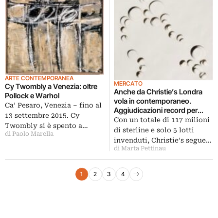
ARTE CONTEMPORANEA
MERCATO
Cy Twombly a Venezia: oltre
Anche da Christie’s Londra
Pollock e Warhol
vola in contemporaneo.
Ca’ Pesaro, Venezia – fino al
Aggiudicazioni record per
13 settembre 2015. Cy
Paolo Scheggi (che con 1,17
Con un totale di 117 milioni
Twombly si è spento a…
milioni triplica il precedente),
di sterline e solo 5 lotti
di Paolo Marella
Theaster Gates e Howard
invenduti, Christie’s segue…
Hodgkin
di Marta Pettinau
Paginazione degli articoli
1
2
3
4
Pagina successiva