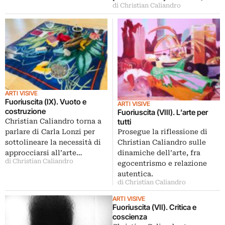
di Christian Caliandro
ARTI VISIVE
Fuoriuscita (IX). Vuoto e
ARTI VISIVE
costruzione
Fuoriuscita (VIII). L’arte per
tutti
Christian Caliandro torna a
Prosegue la riflessione di
parlare di Carla Lonzi per
Christian Caliandro sulle
sottolineare la necessità di
dinamiche dell’arte, fra
approcciarsi all’arte…
di Christian Caliandro
egocentrismo e relazione
autentica.
di Christian Caliandro
ARTI VISIVE
Fuoriuscita (VII). Critica e
coscienza