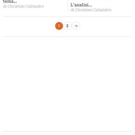
tema…
L’analisi…
di Christian Caliandro
di Christian Caliandro
Paginazione degli articoli
1
2
Pagina successiva