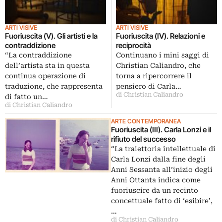
ARTI VISIVE
ARTI VISIVE
Fuoriuscita (V). Gli artisti e la
Fuoriuscita (IV). Relazioni e
contraddizione
reciprocità
“La contraddizione
Continuano i mini saggi di
dell’artista sta in questa
Christian Caliandro, che
continua operazione di
torna a ripercorrere il
traduzione, che rappresenta
pensiero di Carla…
di Christian Caliandro
di fatto un…
di Christian Caliandro
ARTE CONTEMPORANEA
Fuoriuscita (III). Carla Lonzi e il
rifiuto del successo
“La traiettoria intellettuale di
Carla Lonzi dalla fine degli
Anni Sessanta all’inizio degli
Anni Ottanta indica come
fuoriuscire da un recinto
concettuale fatto di ‘esibire’,
…
di Christian Caliandro