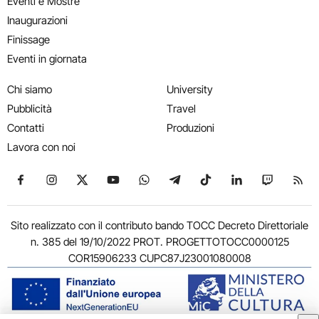
Eventi e Mostre
Inaugurazioni
Finissage
Eventi in giornata
Chi siamo
University
Pubblicità
Travel
Contatti
Produzioni
Lavora con noi
Seguici su Facebook
Seguici su Instagram
Seguici su X
Seguici su YouTube
Seguici su WhatsApp
Seguici su Telegram
Seguici su TikTok
Seguici su Link
Seguici su
Segui
Sito realizzato con il contributo bando TOCC Decreto Direttoriale
n. 385 del 19/10/2022 PROT. PROGETTOTOCC0000125
COR15906233 CUPC87J23001080008