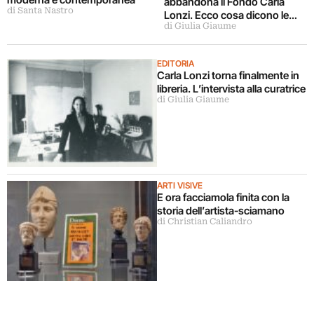
abbandona il Fondo Carla
di Santa Nastro
Lonzi. Ecco cosa dicono le
di Giulia Giaume
parti
EDITORIA
Carla Lonzi torna finalmente in
libreria. L’intervista alla curatrice
di Giulia Giaume
ARTI VISIVE
E ora facciamola finita con la
storia dell’artista-sciamano
di Christian Caliandro