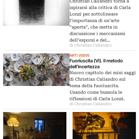
Christian Caliandro torna a
ispirarsi alla critica di Carla
Lonzi per sottolineare
l’importanza di un’arte
“aperta”, che metta in
discussione i meccanismi
dell’esporsi e del…
di Christian Caliandro
ARTI VISIVE
Fuoriuscita (VI). Il metodo
dell’incertezza
Nuovo capitolo dei mini saggi
di Christian Caliandro sul
tema della fuoriuscita.
Usando come bussola le
riflessioni di Carla Lonzi.
di Christian Caliandro