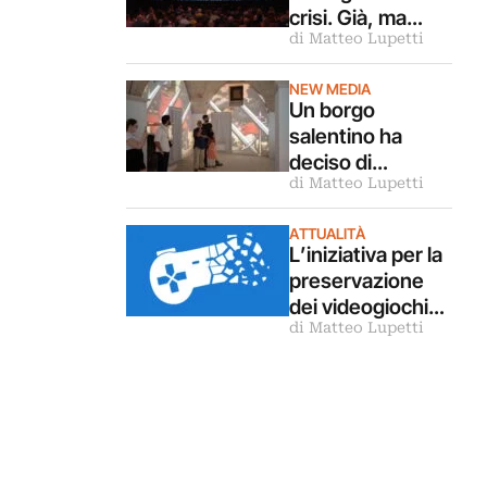
crisi. Già, ma
di Matteo Lupetti
perché?
NEW MEDIA
Un borgo
salentino ha
deciso di
di Matteo Lupetti
raccontarsi
attraverso un
ATTUALITÀ
videogioco.
L’iniziativa per la
Succede a
preservazione
Sternatia
dei videogiochi
di Matteo Lupetti
bocciata dalla
Commissione
Europea.
Cronaca di un
fallimento
annunciato