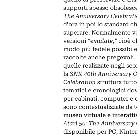
supporti spesso obsolesce
The Anniversary Celebrat
d’ora in poi lo standard c
superare. Normalmente ven
versioni
“emulate,”
cioè ch
modo più fedele possibile
raccolte anche pregevoli, 
quelle realizzate negli sc
la
SNK 40th Anniversary C
Celebration
struttura tutto
tematici e cronologici dov
per cabinati, computer e c
sono contestualizzate da te
museo virtuale e interatti
Atari 50: The Anniversary
disponibile per PC, Ninte