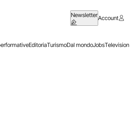
Newsletter
Account
performative
Editoria
Turismo
Dal mondo
Jobs
Television