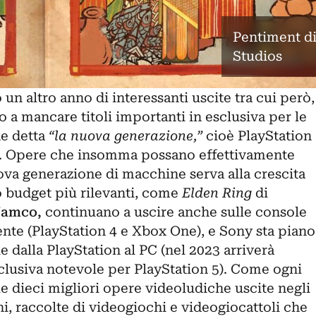
Pentiment d
Studios
 un altro anno di interessanti uscite tra cui però,
o a mancare titoli importanti in esclusiva per le
ne detta
“la nuova generazione,”
cioè PlayStation
 X. Opere che insomma possano effettivamente
va generazione di macchine serva alla crescita
to budget più rilevanti, come
Elden Ring
di
Namco,
continuano a uscire anche sulle console
nte (PlayStation 4 e Xbox One), e Sony sta piano
e dalla PlayStation al PC (nel 2023 arriverà
esclusiva notevole per PlayStation 5). Come ogni
le dieci migliori opere videoludiche uscite negli
i, raccolte di videogiochi e
videogiocattoli
che