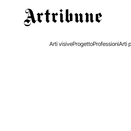
Artribune
Arti visive
Progetto
Professioni
Arti 