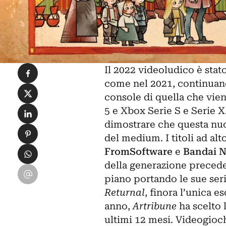
Condividi su Facebook
Il 2022 videoludico è stato
come nel 2021
, continuan
Condividi su X
console di quella che vie
Condividi su LinkedIn
5 e Xbox Serie S e Serie
dimostrare che questa nuo
Condividi su Pinterest
del medium. I titoli ad al
Condividi su WhatsApp
FromSoftware
e
Bandai 
della generazione precede
Condividi su Email
piano portando le sue seri
Returnal
, finora l’unica 
anno,
Artribune
ha scelto 
ultimi 12 mesi. Videogioch