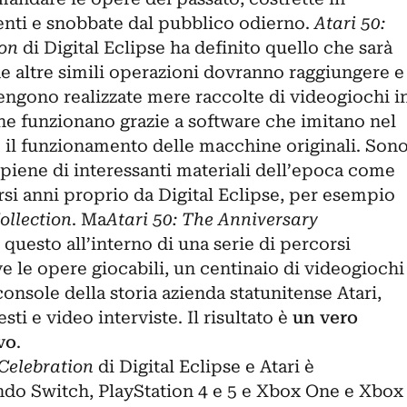
nti e snobbate dal pubblico odierno.
Atari 50:
ion
di Digital Eclipse ha definito quello che sarà
he altre simili operazioni dovranno raggiungere e
gono realizzate mere raccolte di videogiochi i
e funzionano grazie a software che imitano nel
 il funzionamento delle macchine originali. Son
piene di interessanti materiali dell’epoca come
orsi anni proprio da Digital Eclipse, per esempio
ollection
. Ma
Atari 50: The Anniversary
 questo all’interno di una serie di percorsi
e le opere giocabili, un centinaio di videogiochi
onsole della storia azienda statunitense Atari,
sti e video interviste. Il risultato è
un vero
vo
.
 Celebration
di Digital Eclipse e Atari è
ndo Switch, PlayStation 4 e 5 e Xbox One e Xbox