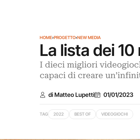
HOME
›
PROGETTO
›
NEW MEDIA
La lista dei 1
I dieci migliori videogioc
capaci di creare un’infin
di Matteo Lupetti
01/01/2023
TAG
2022
BEST OF
VIDEOGIOCHI