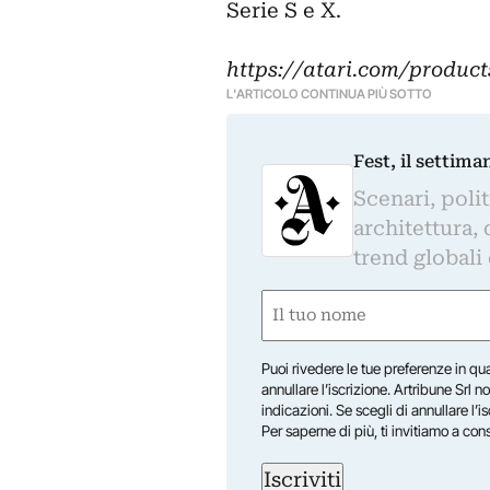
Serie S e X.
https://atari.com/product
L'ARTICOLO CONTINUA PIÙ SOTTO
Fest, il settima
Scenari, polit
architettura, 
trend globali
Nome
(Obbligatorio)
Nome
Puoi rivedere le tue preferenze in qua
annullare l’iscrizione. Artribune Srl no
indicazioni. Se scegli di annullare l’i
Per saperne di più, ti invitiamo a con
Iscriviti