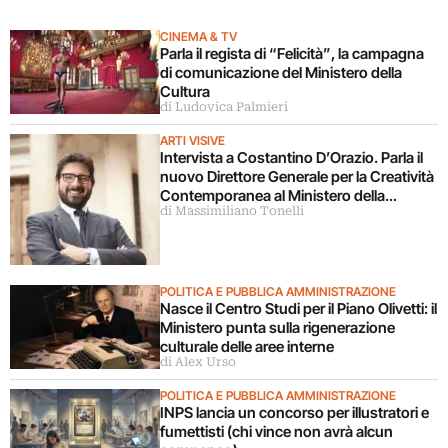
CINEMA & TV
Parla il regista di “Felicità”, la campagna
di comunicazione del Ministero della
Cultura
di Ludovica Palmieri
ARTI VISIVE
Intervista a Costantino D’Orazio. Parla il
nuovo Direttore Generale per la Creatività
Contemporanea al Ministero della
di Massimiliano Tonelli
Cultura
POLITICA E PUBBLICA AMMINISTRAZIONE
Nasce il Centro Studi per il Piano Olivetti: il
Ministero punta sulla rigenerazione
culturale delle aree interne
di Alex Urso
POLITICA E PUBBLICA AMMINISTRAZIONE
INPS lancia un concorso per illustratori e
fumettisti (chi vince non avrà alcun