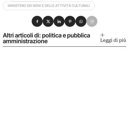
MINISTERO DEI BENI E DELLE ATTIVITÀ CULTURALI
Condividi su Facebook
Condividi su X
Condividi su LinkedIn
Condividi su Pinterest
Condividi su WhatsApp
Condividi su Email
Altri articoli di: politica e pubblica
amministrazione
Leggi di più