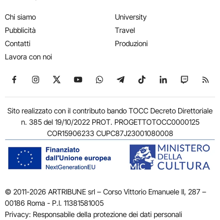
Chi siamo
University
Pubblicità
Travel
Contatti
Produzioni
Lavora con noi
Seguici su Facebook
Seguici su Instagram
Seguici su X
Seguici su YouTube
Seguici su WhatsApp
Seguici su Telegram
Seguici su TikTok
Seguici su Link
Seguici su
Segui
Sito realizzato con il contributo bando TOCC Decreto Direttoriale
n. 385 del 19/10/2022 PROT. PROGETTOTOCC0000125
COR15906233 CUPC87J23001080008
© 2011-2026 ARTRIBUNE srl – Corso Vittorio Emanuele II, 287 –
00186 Roma - P.I. 11381581005
Privacy: Responsabile della protezione dei dati personali