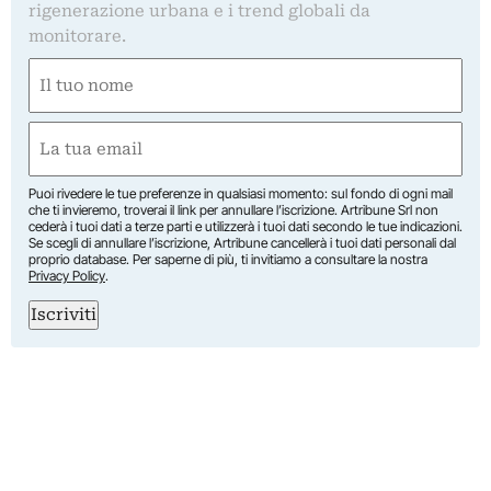
rigenerazione urbana e i trend globali da
monitorare.
Nome
(Required)
First
Email
(Required)
Puoi rivedere le tue preferenze in qualsiasi momento: sul fondo di ogni mail
che ti invieremo, troverai il link per annullare l’iscrizione. Artribune Srl non
cederà i tuoi dati a terze parti e utilizzerà i tuoi dati secondo le tue indicazioni.
Se scegli di annullare l’iscrizione, Artribune cancellerà i tuoi dati personali dal
proprio database. Per saperne di più, ti invitiamo a consultare la nostra
Privacy Policy
.
Iscriviti