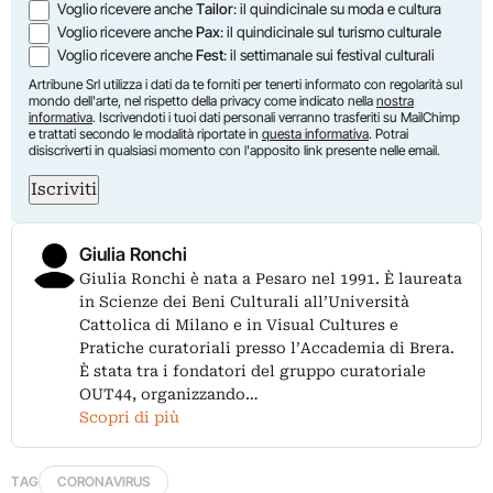
Voglio ricevere anche
Tailor
: il quindicinale su moda e cultura
Voglio ricevere anche
Pax
: il quindicinale sul turismo culturale
Voglio ricevere anche
Fest
: il settimanale sui festival culturali
Artribune Srl utilizza i dati da te forniti per tenerti informato con regolarità sul
mondo dell'arte, nel rispetto della privacy come indicato nella
nostra
informativa
. Iscrivendoti i tuoi dati personali verranno trasferiti su MailChimp
e trattati secondo le modalità riportate in
questa informativa
. Potrai
disiscriverti in qualsiasi momento con l'apposito link presente nelle email.
Iscriviti
Giulia Ronchi
Giulia Ronchi è nata a Pesaro nel 1991. È laureata
in Scienze dei Beni Culturali all’Università
Cattolica di Milano e in Visual Cultures e
Pratiche curatoriali presso l’Accademia di Brera.
È stata tra i fondatori del gruppo curatoriale
OUT44, organizzando…
Scopri di più
TAG
CORONAVIRUS