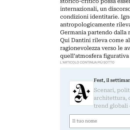
storico-critico possa esser
internazionali, un discors
condizioni identitarie. I
antropologicamente rilevant
Germania partendo dalla ri
Qui Dantini rileva come al
ragionevolezza verso le av
quell’atmosfera figurativ
L'ARTICOLO CONTINUA PIÙ SOTTO
Fest, il settima
Scenari, polit
architettura, 
trend globali
Nome
(Required)