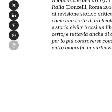
Geopolitiche dell’arte
(Chr
Condividi su X
Italia
(Donzelli, Roma 2018
Condividi su LinkedIn
di revisione storico critica
come una sorta di archeolog
Condividi su Pinterest
e storia civile’ è così un 
Condividi su WhatsApp
certo; e tuttavia anche di
per lo più controverse com
Condividi su Email
entro biografie in parten