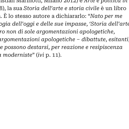
istian Marinotti, Milano 2012) e
Arte e politica in
), la sua
Storia dell’arte e storia civile
è un libro
. È lo stesso autore a dichiararlo: “
Nato per me
ia dell’oggi e delle sue impasse, ‘Storia dell’art
libro non di sole argomentazioni apologetiche,
 argomentazioni apologetiche – dibattute, esitanti
e possono destarsi, per reazione e resipiscenza
za moderniste
” (
ivi
p. 11).