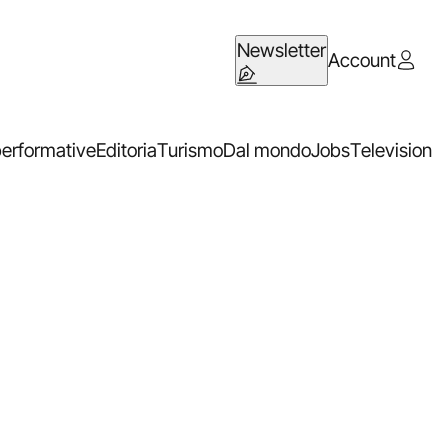
Newsletter
Account
performative
Editoria
Turismo
Dal mondo
Jobs
Television