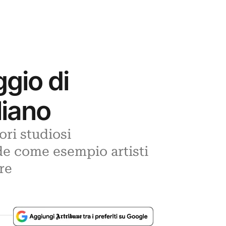
ggio di
liano
ori studiosi
de come esempio artisti
re