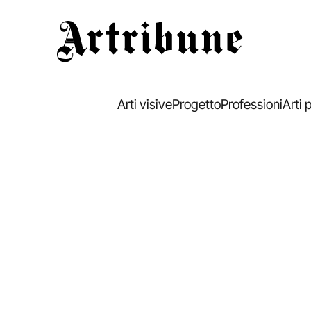
Artribune
Arti visive
Progetto
Professioni
Arti 