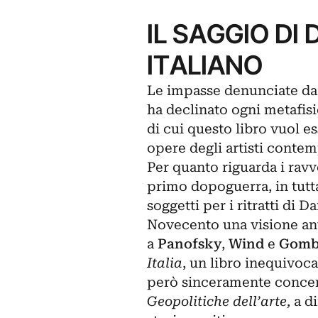
IL SAGGIO DI
ITALIANO
Le impasse denunciate da 
ha declinato ogni metafisic
di cui questo libro vuol es
opere degli artisti conte
Per quanto riguarda i rav
primo dopoguerra, in tutta 
soggetti per i ritratti di D
Novecento una visione ant
a
Panofsky
,
Wind
e
Gomb
Italia
, un libro inequivoca
però sinceramente concent
Geopolitiche dell’arte,
a d