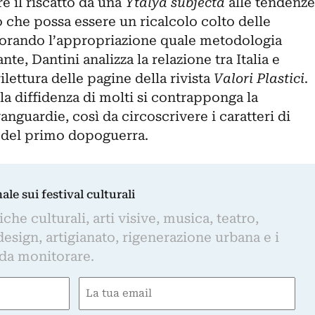
e il riscatto da una
Ytalya subjecta
alle tendenze
o che possa essere un ricalcolo colto delle
gnorando l’appropriazione quale metodologia
e, Dantini analizza la relazione tra Italia e
lettura delle pagine della rivista
Valori Plastici
.
la diffidenza di molti si contrapponga la
anguardie, così da circoscrivere i caratteri di
a del primo dopoguerra.
nale sui festival culturali
iche culturali, arti visive, musica, teatro,
design, artigianato, rigenerazione urbana e i
 da monitorare.
Email
(Required)