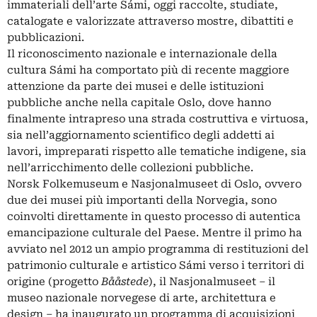
immateriali dell’arte Sámi, oggi raccolte, studiate,
catalogate e valorizzate attraverso mostre, dibattiti e
pubblicazioni.
Il riconoscimento nazionale e internazionale della
cultura Sámi ha comportato più di recente maggiore
attenzione da parte dei musei e delle istituzioni
pubbliche anche nella capitale
Oslo
, dove hanno
finalmente intrapreso una strada costruttiva e virtuosa,
sia nell’aggiornamento scientifico degli addetti ai
lavori, impreparati rispetto alle tematiche indigene, sia
nell’arricchimento delle collezioni pubbliche.
Norsk Folkemuseum e
Nasjonalmuseet
di Oslo, ovvero
due dei musei più importanti della Norvegia, sono
coinvolti direttamente in questo processo di autentica
emancipazione culturale del Paese. Mentre il primo ha
avviato nel 2012 un ampio programma di restituzioni del
patrimonio culturale e artistico Sámi verso i territori di
origine (progetto
Bååstede
), il Nasjonalmuseet – il
museo nazionale norvegese di arte, architettura e
design – ha inaugurato un programma di acquisizioni