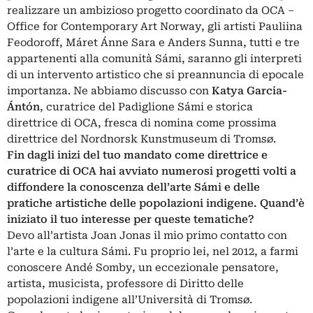
realizzare un ambizioso progetto coordinato da
OCA –
Office for Contemporary Art Norway
, gli artisti Pauliina
Feodoroff, Máret Ánne Sara e Anders Sunna, tutti e tre
appartenenti alla comunità Sámi, saranno gli interpreti
di un intervento artistico che si preannuncia di epocale
importanza. Ne abbiamo discusso con
Katya Garcia-
Ántón
, curatrice del Padiglione Sámi e storica
direttrice di OCA, fresca di nomina come prossima
direttrice del Nordnorsk Kunstmuseum di Tromsø.
Fin dagli inizi del tuo mandato come direttrice e
curatrice di OCA hai avviato numerosi progetti volti a
diffondere la conoscenza dell’arte Sámi e delle
pratiche artistiche delle popolazioni indigene. Quand’è
iniziato il tuo interesse per queste tematiche?
Devo all’artista Joan Jonas il mio primo contatto con
l’arte e la cultura Sámi. Fu proprio lei, nel 2012, a farmi
conoscere Andé Somby, un eccezionale pensatore,
artista, musicista, professore di Diritto delle
popolazioni indigene all’Università di Tromsø.