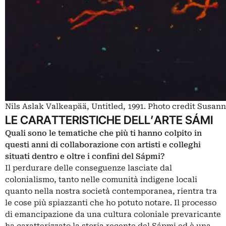
Nils Aslak Valkeapää, Untitled, 1991. Photo credit Susan
LE CARATTERISTICHE DELL’ARTE SÁMI
Quali sono le tematiche che più ti hanno colpito in
questi anni di collaborazione con artisti e colleghi
situati dentro e oltre i confini del Sápmi?
Il perdurare delle conseguenze lasciate dal
colonialismo, tanto nelle comunità indigene locali
quanto nella nostra società contemporanea, rientra tra
le cose più spiazzanti che ho potuto notare. Il processo
di emancipazione da una cultura coloniale prevaricante
ha caratterizzato la storia recente del Sápmi ed è una