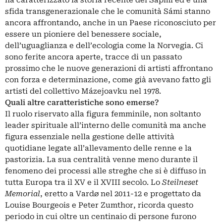
sfida transgenerazionale che le comunità Sámi stanno
ancora affrontando, anche in un Paese riconosciuto per
essere un pioniere del benessere sociale,
dell’uguaglianza e dell’ecologia come la Norvegia. Ci
sono ferite ancora aperte, tracce di un passato
prossimo che le nuove generazioni di artisti affrontano
con forza e determinazione, come già avevano fatto gli
artisti del collettivo Mázejoavku nel 1978.
Quali altre caratteristiche sono emerse?
Il ruolo riservato alla figura femminile, non soltanto
leader spirituale all’interno delle comunità ma anche
figura essenziale nella gestione delle attività
quotidiane legate all’allevamento delle renne e la
pastorizia. La sua centralità venne meno durante il
fenomeno dei processi alle streghe che si è diffuso in
tutta Europa tra il XV e il XVIII secolo. Lo
Steilneset
Memorial
, eretto a Vardø nel 2011-12 e progettato da
Louise Bourgeois
e
Peter Zumthor
, ricorda questo
periodo in cui oltre un centinaio di persone furono