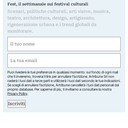
Fest, il settimanale sui festival culturali
Scenari, politiche culturali, arti visive, musica,
teatro, architettura, design, artigianato,
rigenerazione urbana e i trend globali da
monitorare.
Nome
(Obbligatorio)
Nome
Email
(Obbligatorio)
Puoi rivedere le tue preferenze in qualsiasi momento: sul fondo di ogni mail
che ti invieremo, troverai il link per annullare l’iscrizione. Artribune Srl non
cederà i tuoi dati a terze parti e utilizzerà i tuoi dati secondo le tue indicazioni.
Se scegli di annullare l’iscrizione, Artribune cancellerà i tuoi dati personali dal
proprio database. Per saperne di più, ti invitiamo a consultare la nostra
Privacy Policy
.
Iscriviti