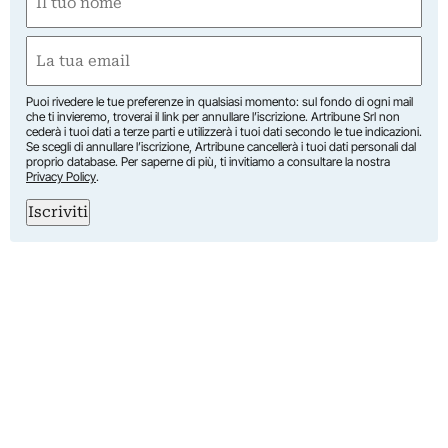
(Required)
First
Email
(Required)
Puoi rivedere le tue preferenze in qualsiasi momento: sul fondo di ogni mail
che ti invieremo, troverai il link per annullare l’iscrizione. Artribune Srl non
cederà i tuoi dati a terze parti e utilizzerà i tuoi dati secondo le tue indicazioni.
Se scegli di annullare l’iscrizione, Artribune cancellerà i tuoi dati personali dal
proprio database. Per saperne di più, ti invitiamo a consultare la nostra
Privacy Policy
.
Iscriviti