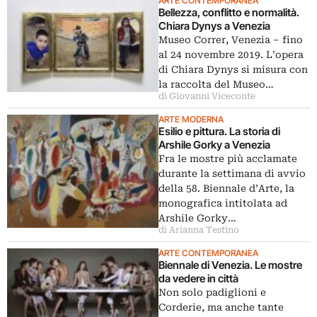
ARTE CONTEMPORANEA
Bellezza, conflitto e normalità.
Chiara Dynys a Venezia
Museo Correr, Venezia – fino
al 24 novembre 2019. L’opera
di Chiara Dynys si misura con
la raccolta del Museo…
di Giovanni Viceconte
ARTE MODERNA
Esilio e pittura. La storia di
Arshile Gorky a Venezia
Fra le mostre più acclamate
durante la settimana di avvio
della 58. Biennale d’Arte, la
monografica intitolata ad
Arshile Gorky…
di Arianna Testino
ARTE CONTEMPORANEA
Biennale di Venezia. Le mostre
da vedere in città
Non solo padiglioni e
Corderie, ma anche tante