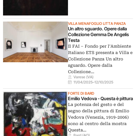
VILLA MENAFOGLIO LITTA PANZA
Un altro sguardo. Opere dalla
Collezione Gemma De Angelis
Testa
Il FAI – Fondo per l’Ambiente
Italiano ETS presenta a Villa e
Collezione Panza Un altro
sguardo. Opere dalla
Collezione…
Varese (VA)
11/04/2025
–
12/10/2025
FORTE DI BARD
Emilio Vedova - Questa è pittura
La potenza del gesto e del
segno della pittura di Emilio
Vedova (Venezia, 1919-2006)
sono al centro della mostra
Questa…
Bard (AO)