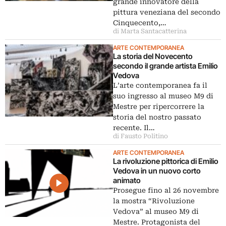
grande innovatore della
pittura veneziana del secondo
Cinquecento,…
di Marta Santacatterina
ARTE CONTEMPORANEA
La storia del Novecento
secondo il grande artista Emilio
Vedova
L’arte contemporanea fa il
suo ingresso al museo M9 di
Mestre per ripercorrere la
storia del nostro passato
recente. Il…
di Fausto Politino
ARTE CONTEMPORANEA
La rivoluzione pittorica di Emilio
Vedova in un nuovo corto
animato
Prosegue fino al 26 novembre
la mostra “Rivoluzione
Vedova” al museo M9 di
Mestre. Protagonista del