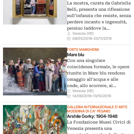
La mostra, curata da Gabriella
Belli, presenta una riflessione
sull’infanzia che resiste, senza
perdere incanto e ingenuità,
persino laddove la…
Venezia (VE)
08/05/2019
–
24/11/2019
FORTE MARGHERA
Mare blu
Con una singolare
coincidenza formale, le opere
riunite in Mare blu rendono
omaggio all’acqua e alle
onde, allo scorrere, al…
Venezia (VE)
14/06/2019
–
13/10/2019
GALLERIA INTERNAZIONALE D'ARTE
MODERNA DI CA' PESARO
Arshile Gorky: 1904-1948
La Fondazione Musei Civici di
Venezia presenta una