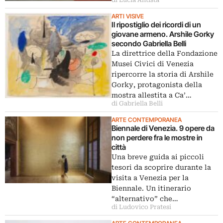
di Lucia Antista
ARTI VISIVE
Il ripostiglio dei ricordi di un
giovane armeno. Arshile Gorky
secondo Gabriella Belli
La direttrice della Fondazione
Musei Civici di Venezia
ripercorre la storia di Arshile
Gorky, protagonista della
mostra allestita a Ca’…
di Gabriella Belli
ARTE CONTEMPORANEA
Biennale di Venezia. 9 opere da
non perdere fra le mostre in
città
Una breve guida ai piccoli
tesori da scoprire durante la
visita a Venezia per la
Biennale. Un itinerario
“alternativo” che…
di Ludovico Pratesi