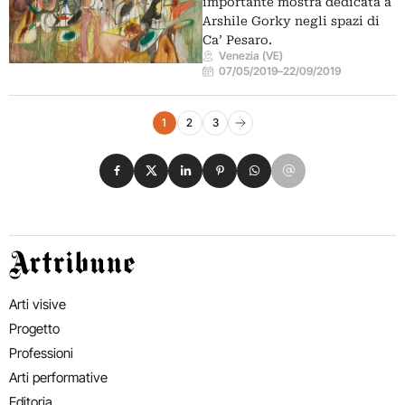
importante mostra dedicata a
Arshile Gorky negli spazi di
Ca’ Pesaro.
Venezia (VE)
07/05/2019
–
22/09/2019
Navigazione eventi
1
2
3
Pagina successiva
Condividi su Facebook
Condividi su X
Condividi su LinkedIn
Condividi su Pinterest
Condividi su WhatsApp
Condividi su Email
Artribune
Arti visive
Progetto
Professioni
Arti performative
Editoria