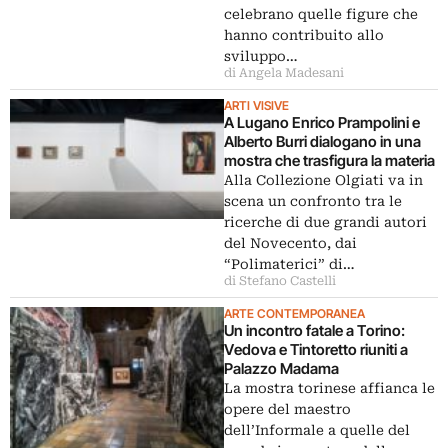
celebrano quelle figure che
hanno contribuito allo
sviluppo…
di Angela Madesani
ARTI VISIVE
A Lugano Enrico Prampolini e
Alberto Burri dialogano in una
mostra che trasfigura la materia
Alla Collezione Olgiati va in
scena un confronto tra le
ricerche di due grandi autori
del Novecento, dai
“Polimaterici” di…
di Stefano Castelli
ARTE CONTEMPORANEA
Un incontro fatale a Torino:
Vedova e Tintoretto riuniti a
Palazzo Madama
La mostra torinese affianca le
opere del maestro
dell’Informale a quelle del