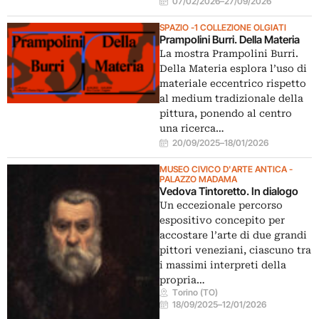
07/02/2026
–
27/09/2026
SPAZIO -1 COLLEZIONE OLGIATI
Prampolini Burri. Della Materia
La mostra Prampolini Burri.
Della Materia esplora l’uso di
materiale eccentrico rispetto
al medium tradizionale della
pittura, ponendo al centro
una ricerca…
20/09/2025
–
18/01/2026
MUSEO CIVICO D'ARTE ANTICA -
PALAZZO MADAMA
Vedova Tintoretto. In dialogo
Un eccezionale percorso
espositivo concepito per
accostare l’arte di due grandi
pittori veneziani, ciascuno tra
i massimi interpreti della
propria…
Torino (TO)
18/09/2025
–
12/01/2026