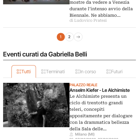
mostre da vedere a Venezia
durante l’intenso avvio della
Biennale. Ne abbiamo…
di Ludovico Pratesi
Navigazione articoli
1
2
Pagina successiva
Eventi curati da Gabriella Belli
Tutti
Terminati
In corso
Futuri
PALAZZO REALE
Anselm Kiefer - Le Alchimiste
Le Alchimiste presenta un
ciclo di trentotto grandi
teleri, concepiti
appositamente per dialogare
con la drammatica bellezza
della Sala delle…
Milano (MI)