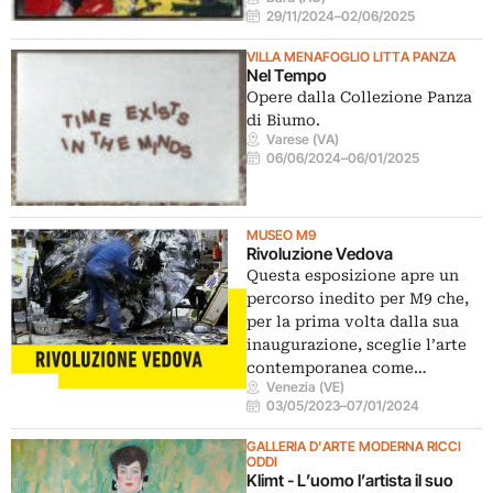
29/11/2024
–
02/06/2025
VILLA MENAFOGLIO LITTA PANZA
Nel Tempo
Opere dalla Collezione Panza
di Biumo.
Varese (VA)
06/06/2024
–
06/01/2025
MUSEO M9
Rivoluzione Vedova
Questa esposizione apre un
percorso inedito per M9 che,
per la prima volta dalla sua
inaugurazione, sceglie l’arte
contemporanea come…
Venezia (VE)
03/05/2023
–
07/01/2024
GALLERIA D'ARTE MODERNA RICCI
ODDI
Klimt - L’uomo l’artista il suo