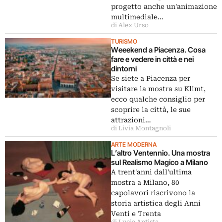
progetto anche un'animazione
multimediale…
di Alex Urso
TURISMO
Weeekend a Piacenza. Cosa
fare e vedere in città e nei
dintorni
Se siete a Piacenza per
visitare la mostra su Klimt,
ecco qualche consiglio per
scoprire la città, le sue
attrazioni…
di Livia Montagnoli
ARTE MODERNA
L’altro Ventennio. Una mostra
sul Realismo Magico a Milano
A trent'anni dall'ultima
mostra a Milano, 80
capolavori riscrivono la
storia artistica degli Anni
Venti e Trenta