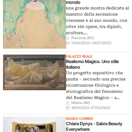
mondo
una grande mostra dedicata al
maestro della secessione
viennese e al suo mondo, con
oltre 160 opere, tra dipinti,
sculture,…
Piacenza (PC)
11/04/2022
–
24/07/2022
PALAZZO REALE
Realismo Magico. Uno stile
italiano
Un progetto espositivo che
punta – secondo una precisa
ricostruzione filologica e
storiografica del fenomeno
del Realismo Magico – a…
Milano (MI)
18/10/2021
–
27/02/2022
MUSEO CORRER
Chiara Dynys - Sabra Beauty
Everywhere