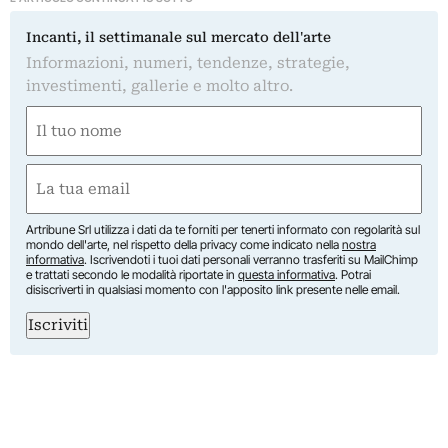
Incanti, il settimanale sul mercato dell'arte
Informazioni, numeri, tendenze, strategie,
investimenti, gallerie e molto altro.
Nome
(Obbligatorio)
Nome
Email
(Obbligatorio)
Artribune Srl utilizza i dati da te forniti per tenerti informato con regolarità sul
mondo dell'arte, nel rispetto della privacy come indicato nella
nostra
informativa
. Iscrivendoti i tuoi dati personali verranno trasferiti su MailChimp
e trattati secondo le modalità riportate in
questa informativa
. Potrai
disiscriverti in qualsiasi momento con l'apposito link presente nelle email.
Iscriviti