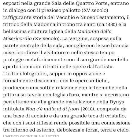
esposti nella grande Sala delle Quattro Porte, entrano
in dialogo con il prezioso paliotto (XV secolo)
raffigurante storie del Vecchio e Nuovo Testamento, il
trittico della Madonna in trono tra santi (ca.1480) e la
bellissima scultura lignea della
Madonna della
Misericordia (
XV secolo). La Vergine, sospesa sulla
parete centrale della sala, accoglie con le sue braccia
misericordiose il visitatore e nello stesso tempo
protegge metaforicamente con il suo grande mantello
aperto i bambini ritratti nelle opere dall’artista.
I trittici fotografici, seppur in opposizione e
formalmente dissonanti con le opere antiche,
producono una sottile relazione con le tecniche della
pittura su tavola con foglia d’oro, mentre si accostano
perfettamente alla grande installazione della Dynys
intitolata
Non c’è nulla al di fuori
(2010), composta da
una base di acciaio e da una grande teca di cristallo,
che con i suoi riflessi rende possibile una connessione
tra interno ed esterno, debolezza e forza, terra e cielo.
L'ARTICOLO CONTINUA PIÙ SOTTO