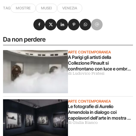
TAG
MOSTRE
MUSEI
VENEZIA
Condividi su Facebook
Condividi su X
Condividi su LinkedIn
Condividi su Pinterest
Condividi su WhatsApp
Condividi su Email
Da non perdere
ARTE CONTEMPORANEA
A Parigi gli artisti della
Collezione Pinault si
confrontano con luce e ombra
di Ludovico Pratesi
in una grande mostra
ARTE CONTEMPORANEA
Le fotografie di Aurelio
Amendola in dialogo coi
capolavori dell’arte in mostra a
di Giulia Bianco
Milano