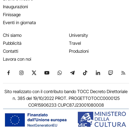
Inaugurazioni
Finissage
Eventi in giornata
Chi siamo
University
Pubblicità
Travel
Contatti
Produzioni
Lavora con noi
Seguici su Facebook
Seguici su Instagram
Seguici su X
Seguici su YouTube
Seguici su WhatsApp
Seguici su Telegram
Seguici su TikTok
Seguici su Link
Seguici su
Segui
Sito realizzato con il contributo bando TOCC Decreto Direttoriale
n. 385 del 19/10/2022 PROT. PROGETTOTOCC0000125
COR15906233 CUPC87J23001080008