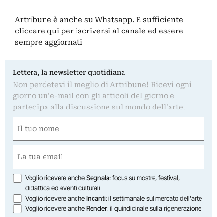
Artribune è anche su Whatsapp. È sufficiente
cliccare qui
per iscriversi al canale ed essere
sempre aggiornati
Lettera, la newsletter quotidiana
Non perdetevi il meglio di Artribune! Ricevi ogni
giorno un'e-mail con gli articoli del giorno e
partecipa alla discussione sul mondo dell'arte.
Nome
(Obbligatorio)
Nome
Email
(Obbligatorio)
Opzioni
Voglio ricevere anche
Segnala
: focus su mostre, festival,
didattica ed eventi culturali
Voglio ricevere anche
Incanti
: il settimanale sul mercato dell'arte
Voglio ricevere anche
Render
: il quindicinale sulla rigenerazione