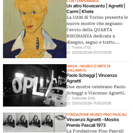
CONTEMPORANEA
Un altro Novecento | Agnetti |
Carmi | Khete
La GAM di Torino presenta le
nuove mostre che segnano
l’avvio della QUARTA
RISONANZA dedicata a
disegno, segno e tratto.…
Torino (TO)
20/05/2026
–
01/11/2026
MAGA - MUSEO D'ARTE DI
GALLARATE
Paolo Scheggi | Vincenzo
Agnetti
Due mostre celebrano Paolo
Scheggi e Vincenzo Agnetti.
Gallarate (VA)
25/05/2026
–
11/10/2026
FONDAZIONE MUSEO PINO PASCALI
Vincenzo Agnetti - Mostra
Premio Pascali 1973
La Fondazione Pino Pascali