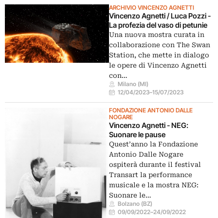
ARCHIVIO VINCENZO AGNETTI
Vincenzo Agnetti / Luca Pozzi -
La profezia del vaso di petunie
Una nuova mostra curata in
collaborazione con The Swan
Station, che mette in dialogo
le opere di Vincenzo Agnetti
con…
Milano (MI)
12/04/2023
–
15/07/2023
FONDAZIONE ANTONIO DALLE
NOGARE
Vincenzo Agnetti - NEG:
Suonare le pause
Quest’anno la Fondazione
Antonio Dalle Nogare
ospiterà durante il festival
Transart la performance
musicale e la mostra NEG:
Suonare le…
Bolzano (BZ)
09/09/2022
–
24/09/2022