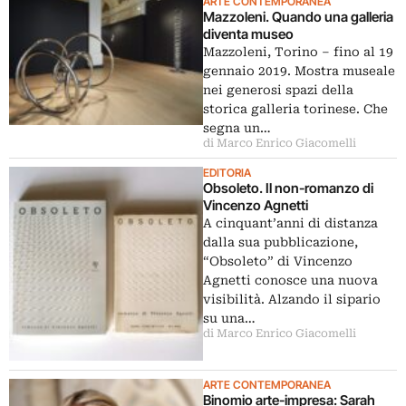
ARTE CONTEMPORANEA
Mazzoleni. Quando una galleria
diventa museo
Mazzoleni, Torino – fino al 19
gennaio 2019. Mostra museale
nei generosi spazi della
storica galleria torinese. Che
segna un…
di Marco Enrico Giacomelli
EDITORIA
Obsoleto. Il non-romanzo di
Vincenzo Agnetti
A cinquant’anni di distanza
dalla sua pubblicazione,
“Obsoleto” di Vincenzo
Agnetti conosce una nuova
visibilità. Alzando il sipario
su una…
di Marco Enrico Giacomelli
ARTE CONTEMPORANEA
Binomio arte-impresa: Sarah