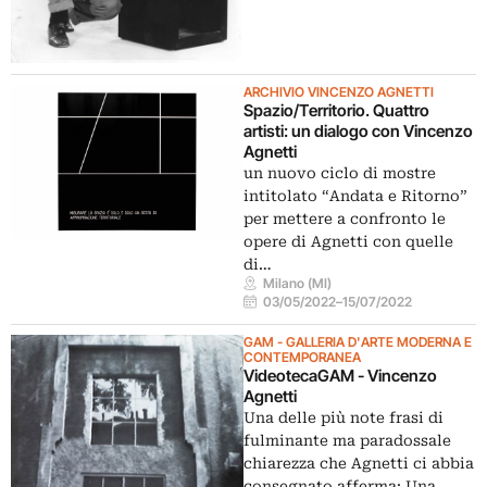
ARCHIVIO VINCENZO AGNETTI
Spazio/Territorio. Quattro
artisti: un dialogo con Vincenzo
Agnetti
un nuovo ciclo di mostre
intitolato “Andata e Ritorno”
per mettere a confronto le
opere di Agnetti con quelle
di…
Milano (MI)
03/05/2022
–
15/07/2022
GAM - GALLERIA D'ARTE MODERNA E
CONTEMPORANEA
VideotecaGAM - Vincenzo
Agnetti
Una delle più note frasi di
fulminante ma paradossale
chiarezza che Agnetti ci abbia
consegnato afferma: Una