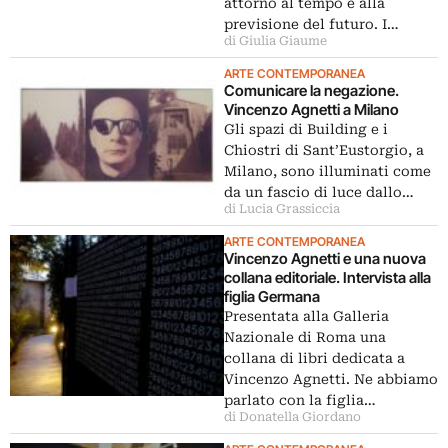
attorno al tempo e alla
previsione del futuro. I…
di Giulia Giaume
ARTE CONTEMPORANEA
Comunicare la negazione.
Vincenzo Agnetti a Milano
Gli spazi di Building e i
Chiostri di Sant’Eustorgio, a
Milano, sono illuminati come
da un fascio di luce dallo…
di Lucia Grassiccia
ARTE CONTEMPORANEA
Vincenzo Agnetti e una nuova
collana editoriale. Intervista alla
figlia Germana
Presentata alla Galleria
Nazionale di Roma una
collana di libri dedicata a
Vincenzo Agnetti. Ne abbiamo
parlato con la figlia…
di Donatella Giordano