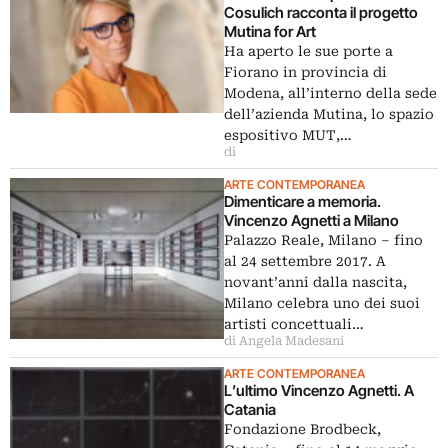
Cosulich racconta il progetto
Mutina for Art
Ha aperto le sue porte a
Fiorano in provincia di
Modena, all’interno della sede
dell’azienda Mutina, lo spazio
espositivo MUT,…
di
ARTE CONTEMPORANEA
Dimenticare a memoria.
Vincenzo Agnetti a Milano
Palazzo Reale, Milano – fino
al 24 settembre 2017. A
novant’anni dalla nascita,
Milano celebra uno dei suoi
artisti concettuali…
di Angela Madesani
ARTE CONTEMPORANEA
L’ultimo Vincenzo Agnetti. A
Catania
Fondazione Brodbeck,