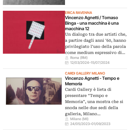
ERICA RAVENNA
Vincenzo Agnetti / Tomaso
Binga - una macchina è una
macchina 12
Un dialogo tra due artisti che,
a partire dagli anni ’60, hanno
privilegiato l’uso della parola
come medium espressivo di…
Roma (RM)
12/03/2024
–
15/07/2024
CARDI GALLERY MILANO
Vincenzo Agnetti - Tempo e
Memoria
Cardi Gallery è lieta di
presentare “Tempo e
Memoria”, una mostra che si
snoda nelle due sedi della
galleria, Milano…
Milano (MI)
24/05/2023
–
01/09/2023