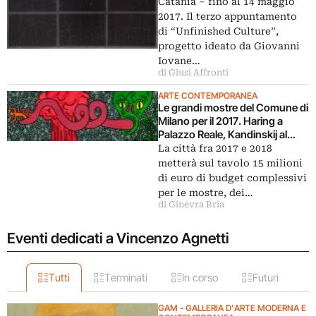
Catania – fino al 14 maggio
2017. Il terzo appuntamento
di “Unfinished Culture”,
progetto ideato da Giovanni
Iovane…
di Giusi Affronti
ARTE CONTEMPORANEA
Le grandi mostre del Comune di
Milano per il 2017. Haring a
Palazzo Reale, Kandinskij al
Mudec
La città fra 2017 e 2018
metterà sul tavolo 15 milioni
di euro di budget complessivi
per le mostre, dei…
di Ginevra Bria
Eventi dedicati a Vincenzo Agnetti
Tutti
Terminati
In corso
Futuri
GAM - GALLERIA D'ARTE MODERNA E