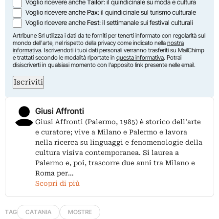
Voglio ricevere anche
Tailor
: il quindicinale su moda e cultura
Voglio ricevere anche
Pax
: il quindicinale sul turismo culturale
Voglio ricevere anche
Fest
: il settimanale sui festival culturali
Artribune Srl utilizza i dati da te forniti per tenerti informato con regolarità sul
mondo dell'arte, nel rispetto della privacy come indicato nella
nostra
informativa
. Iscrivendoti i tuoi dati personali verranno trasferiti su MailChimp
e trattati secondo le modalità riportate in
questa informativa
. Potrai
disiscriverti in qualsiasi momento con l'apposito link presente nelle email.
Iscriviti
Giusi Affronti
Giusi Affronti (Palermo, 1985) è storico dell’arte
e curatore; vive a Milano e Palermo e lavora
nella ricerca su linguaggi e fenomenologie della
cultura visiva contemporanea. Si laurea a
Palermo e, poi, trascorre due anni tra Milano e
Roma per…
Scopri di più
TAG
CATANIA
MOSTRE