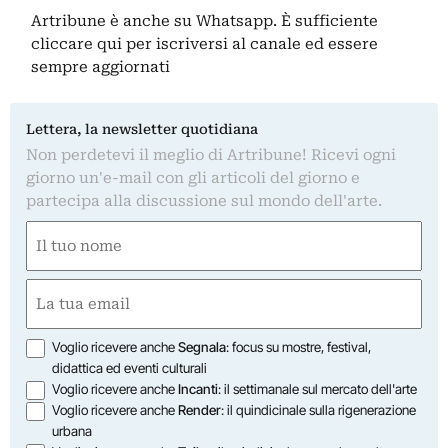
Artribune è anche su Whatsapp. È sufficiente
cliccare qui
per iscriversi al canale ed essere
sempre aggiornati
Lettera, la newsletter quotidiana
Non perdetevi il meglio di Artribune! Ricevi ogni
giorno un'e-mail con gli articoli del giorno e
partecipa alla discussione sul mondo dell'arte.
Nome
(Obbligatorio)
Nome
Email
(Obbligatorio)
Opzioni
Voglio ricevere anche
Segnala
: focus su mostre, festival,
didattica ed eventi culturali
Voglio ricevere anche
Incanti
: il settimanale sul mercato dell'arte
Voglio ricevere anche
Render
: il quindicinale sulla rigenerazione
urbana