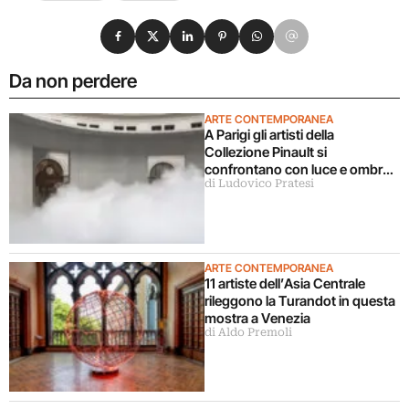
Condividi su Facebook
Condividi su X
Condividi su LinkedIn
Condividi su Pinterest
Condividi su WhatsApp
Condividi su Email
Da non perdere
ARTE CONTEMPORANEA
A Parigi gli artisti della
Collezione Pinault si
confrontano con luce e ombra
di Ludovico Pratesi
in una grande mostra
ARTE CONTEMPORANEA
11 artiste dell’Asia Centrale
rileggono la Turandot in questa
mostra a Venezia
di Aldo Premoli