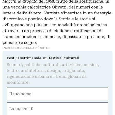
Macchina drogata
del 1968, frutto della sostituzione, in
una vecchia calcolatrice Olivetti, dei numeri con le
lettere dell’alfabeto. L’artista s’inserisce in un freestyle
diacronico e poetico dove la Storia e le storie si
sviluppano non più con sequenzialità cronologica ma
attraverso un processo di cicliche stratificazioni di
“rammemorazioni” e amnesie, di passato e presente, di
pensiero e sogno.
L'ARTICOLO CONTINUA PIÙ SOTTO
Fest, il settimanale sui festival culturali
Scenari, politiche culturali, arti visive, musica,
teatro, architettura, design, artigianato,
rigenerazione urbana e i trend globali da
monitorare.
Nome
(Obbligatorio)
Nome
Email
(Obbligatorio)