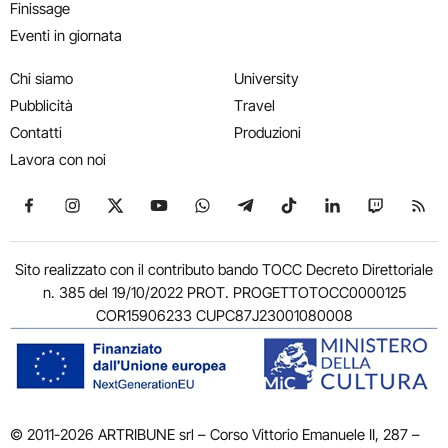
Finissage
Eventi in giornata
Chi siamo
University
Pubblicità
Travel
Contatti
Produzioni
Lavora con noi
Seguici su Facebook
Seguici su Instagram
Seguici su X
Seguici su YouTube
Seguici su WhatsApp
Seguici su Telegram
Seguici su TikTok
Seguici su Link
Seguici su
Segui
Sito realizzato con il contributo bando TOCC Decreto Direttoriale
n. 385 del 19/10/2022 PROT. PROGETTOTOCC0000125
COR15906233 CUPC87J23001080008
© 2011-2026 ARTRIBUNE srl – Corso Vittorio Emanuele II, 287 –