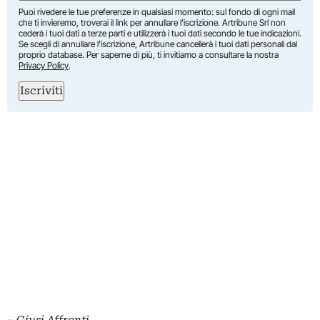
Puoi rivedere le tue preferenze in qualsiasi momento: sul fondo di ogni mail
che ti invieremo, troverai il link per annullare l’iscrizione. Artribune Srl non
cederà i tuoi dati a terze parti e utilizzerà i tuoi dati secondo le tue indicazioni.
Se scegli di annullare l’iscrizione, Artribune cancellerà i tuoi dati personali dal
proprio database. Per saperne di più, ti invitiamo a consultare la nostra
Privacy Policy
.
Iscriviti