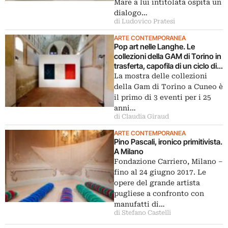
Mare a lui intitolata ospita un
dialogo…
di Ludovico Pratesi
ARTE CONTEMPORANEA
Pop art nelle Langhe. Le
collezioni della GAM di Torino in
trasferta, capofila di un ciclo di
eventi
La mostra delle collezioni
della Gam di Torino a Cuneo è
il primo di 3 eventi per i 25
anni…
di Claudia Giraud
ARTE CONTEMPORANEA
Pino Pascali, ironico primitivista.
A Milano
Fondazione Carriero, Milano –
fino al 24 giugno 2017. Le
opere del grande artista
pugliese a confronto con
manufatti di…
di Stefano Castelli