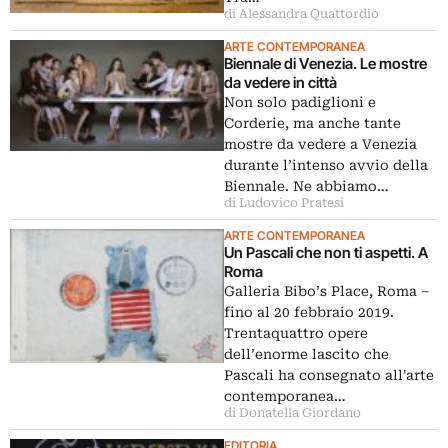
di Alessandra Quattordio
ARTE CONTEMPORANEA
Biennale di Venezia. Le mostre
da vedere in città
Non solo padiglioni e
Corderie, ma anche tante
mostre da vedere a Venezia
durante l’intenso avvio della
Biennale. Ne abbiamo…
di Ludovico Pratesi
ARTE CONTEMPORANEA
Un Pascali che non ti aspetti. A
Roma
Galleria Bibo’s Place, Roma ‒
fino al 20 febbraio 2019.
Trentaquattro opere
dell’enorme lascito che
Pascali ha consegnato all'arte
contemporanea…
di Donatella Giordano
EDITORIA