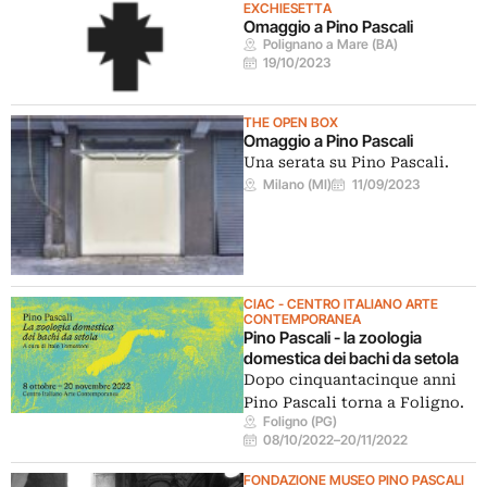
EXCHIESETTA
Omaggio a Pino Pascali
Polignano a Mare (BA)
19/10/2023
THE OPEN BOX
Omaggio a Pino Pascali
Una serata su Pino Pascali.
Milano (MI)
11/09/2023
CIAC - CENTRO ITALIANO ARTE
CONTEMPORANEA
Pino Pascali - la zoologia
domestica dei bachi da setola
Dopo cinquantacinque anni
Pino Pascali torna a Foligno.
Foligno (PG)
08/10/2022
–
20/11/2022
FONDAZIONE MUSEO PINO PASCALI