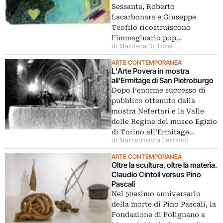
Sessanta, Roberto
Lacarbonara e Giuseppe
Teofilo ricostruiscono
l’immaginario pop…
di Marilena Di Tursi
ARTE CONTEMPORANEA
L’Arte Povera in mostra
all’Ermitage di San Pietroburgo
Dopo l’enorme successo di
pubblico ottenuto dalla
mostra Nefertari e la Valle
delle Regine del museo Egizio
di Torino all’Ermitage…
di Mariacristina Ferraioli
ARTE CONTEMPORANEA
Oltre la scultura, oltre la materia.
Claudio Cintoli versus Pino
Pascali
Nel 50esimo anniversario
della morte di Pino Pascali, la
Fondazione di Polignano a