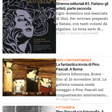
Strenne editoriali #3. Parlano gli
artisti, parte seconda
Ogni domenica una manciata
di libri. Per arrivare preparati
a Natale, con tanti volumi da
regalare. La terza serie di…
di Marco Enrico Giacomelli
ARTE CONTEMPORANEA
La fantastica ironia di Pino
Pascali. A Roma
Galleria Edieuropa, Roma ‒
fino al 30 novembre 2018. La
galleria romana rende
omaggio a Pino Pascali nel
cinquantesimo anniversario…
di Luigi Capano
FOTOGRAFIA
Pino Pascali e la fotografia. A