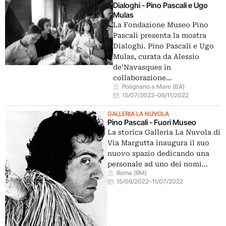
Dialoghi - Pino Pascali e Ugo
Mulas
La Fondazione Museo Pino
Pascali presenta la mostra
Dialoghi. Pino Pascali e Ugo
Mulas, curata da Alessio
de’Navasques in
collaborazione…
Polignano a Mare (BA)
15/07/2022
–
06/11/2022
GALLERIA LA NUVOLA
Pino Pascali - Fuori Museo
La storica Galleria La Nuvola di
Via Margutta inaugura il suo
nuovo spazio dedicando una
personale ad uno dei nomi…
Roma (RM)
15/06/2022
–
11/07/2022