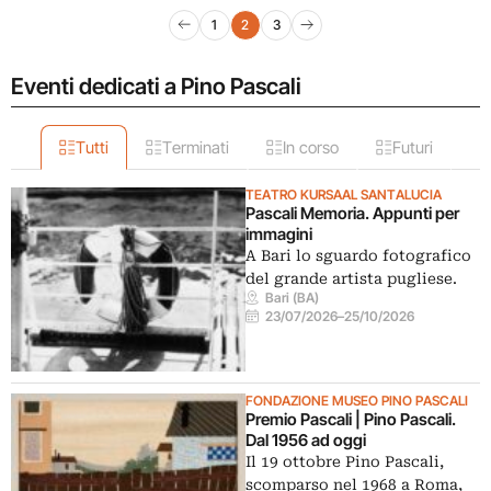
Navigazione articoli
1
2
3
Pagina precedente
Pagina successiva
Eventi dedicati a Pino Pascali
Tutti
Terminati
In corso
Futuri
TEATRO KURSAAL SANTALUCIA
Pascali Memoria. Appunti per
immagini
A Bari lo sguardo fotografico
del grande artista pugliese.
Bari (BA)
23/07/2026
–
25/10/2026
FONDAZIONE MUSEO PINO PASCALI
Premio Pascali | Pino Pascali.
Dal 1956 ad oggi
Il 19 ottobre Pino Pascali,
scomparso nel 1968 a Roma,